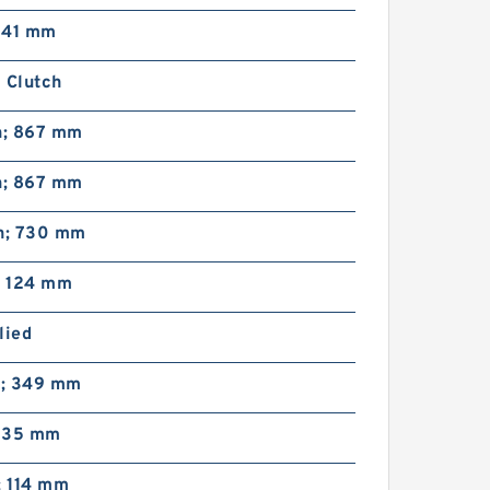
; 41 mm
 Clutch
n; 867 mm
46VC1200 104706 Eaton
n; 867 mm
Airflex Embragues y Frenos
in; 730 mm
; 124 mm
lied
n; 349 mm
; 35 mm
42VC650 502369 Eaton
Airflex Embragues y Frenos
; 114 mm