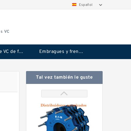
Español
os VC
Embrague VC de fricción Rubflex
Embragues y frenos VC
Tal vez también le guste