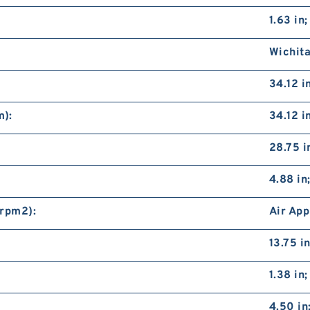
1.63 in
Wichita
34.12 i
m):
34.12 i
28.75 
4.88 in
/rpm2):
Air App
13.75 i
1.38 in
4.50 in