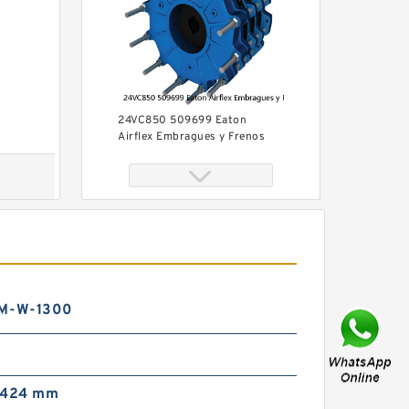
24VC850 509699 Eaton
Airflex Embragues y Frenos
AM-W-1300
60VC1600 509711 Eaton
Airflex Embragues y Frenos
; 424 mm