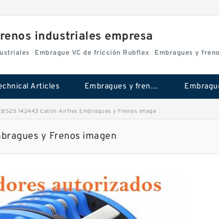
renos industriales empresa
ustriales
Embrague VC de fricción Rubflex
Embragues y fren
echnical Articles
Embragues y frenos industriales
B525 142443 Eaton Airflex Embragues y Frenos image
bragues y Frenos imagen