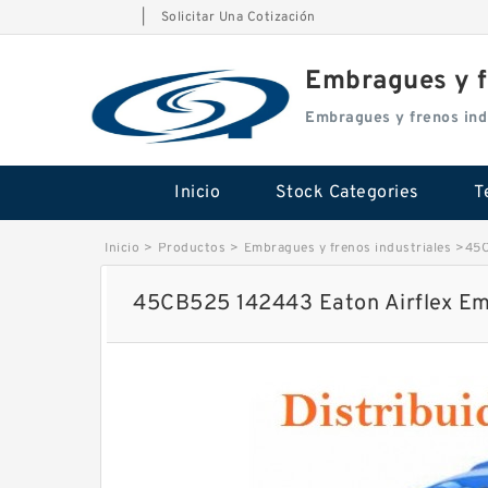
|
Solicitar Una Cotización
Embragues y f
Embragues y frenos ind
Inicio
Stock Categories
T
Inicio
>
Productos
>
Embragues y frenos industriales
>
45C
45CB525 142443 Eaton Airflex Em