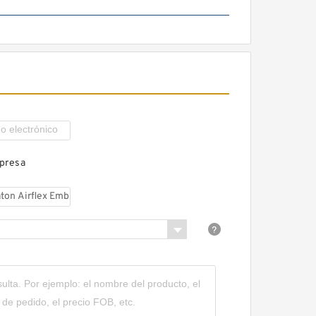
14VC500 105862 Eaton Airflex
Embragues y Frenos
mpresa
22CB500 105505 Eaton