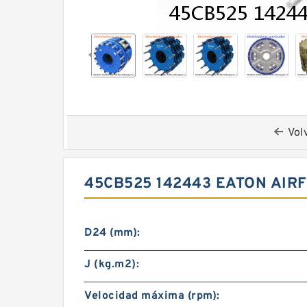
Vol
45CB525 142443 EATON AIR
D24 (mm):
J (kg.m2):
Velocidad máxima (rpm):