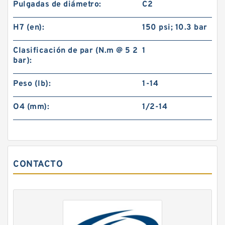
Pulgadas de diámetro:
C2
H7 (en):
150 psi; 10.3 bar
Clasificación de par (N.m @ 5 2
1
bar):
46VC1200 104706 Eaton Airflex Embragues y
Frenos
Peso (lb):
1-14
O4 (mm):
1/2-14
CONTACTO