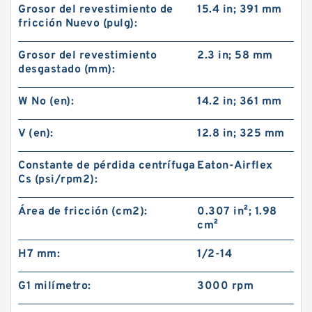
Grosor del revestimiento de
15.4 in; 391 mm
fricción Nuevo (pulg):
Grosor del revestimiento
2.3 in; 58 mm
desgastado (mm):
W No (en):
14.2 in; 361 mm
V (en):
12.8 in; 325 mm
Constante de pérdida centrífuga
Eaton-Airflex
60VC1600 509711 Eaton Airflex Embragues y
Cs (psi/rpm2):
Frenos
Área de fricción (cm2):
0.307 in²; 1.98
cm²
H7 mm:
1/2-14
G1 milímetro:
3000 rpm