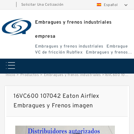
|
Solicitar Una Cotización
Español
Embragues y frenos industriales
empresa
Embragues y frenos industriales
Embrague
VC de fricción Rubflex
Embragues y frenos
VC
Inicio
>
Productos
>
Embragues y frenos industriales
>
16VC600 107042 Eaton Airflex Embragues y Frenos image
16VC600 107042 Eaton Airflex
Embragues y Frenos imagen