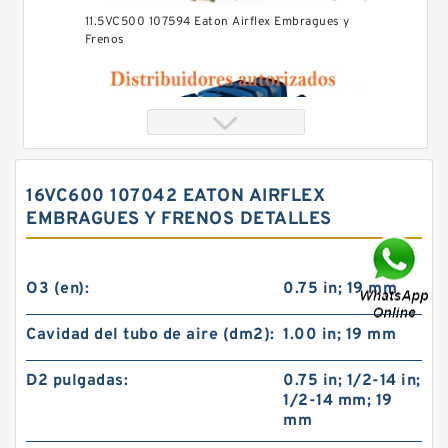
11.5VC500 107594 Eaton Airflex Embragues y
Frenos
16VC600 107042 EATON AIRFLEX
EMBRAGUES Y FRENOS DETALLES
O3 (en):
0.75 in; 19 mm
Cavidad del tubo de aire (dm2):
1.00 in; 19 mm
24VC850 509699 Eaton Airflex Embragues y
D2 pulgadas:
0.75 in; 1/2-14 in;
Frenos
1/2-14 mm; 19
mm