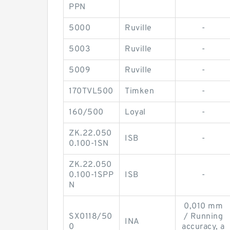
PPN
5000
Ruville
-
5003
Ruville
-
5009
Ruville
-
170TVL500
Timken
-
160/500
Loyal
-
ZK.22.050
ISB
-
0.100-1SN
ZK.22.050
0.100-1SPP
ISB
-
N
0,010 mm
SX0118/50
/ Running
INA
0
accuracy, a