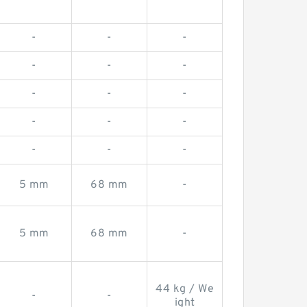
-
-
-
-
-
-
-
-
-
-
-
-
-
-
-
5 mm
68 mm
-
5 mm
68 mm
-
44 kg / We
-
-
ight