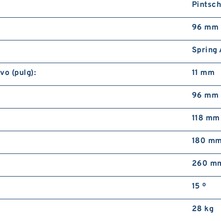
Pintsc
96 mm
Spring 
vo (pulg):
11 mm
96 mm
118 mm
180 m
260 m
15 º
28 kg