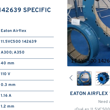
 142639 SPECIFIC
Eaton Airflex
11.5VC500 142639
A300; A350
40 mm
110 V
0.3 mm
EATON AIRFLEX 
1.16 A
Need 
1.2 mm
¿Qué es 11.5VC500