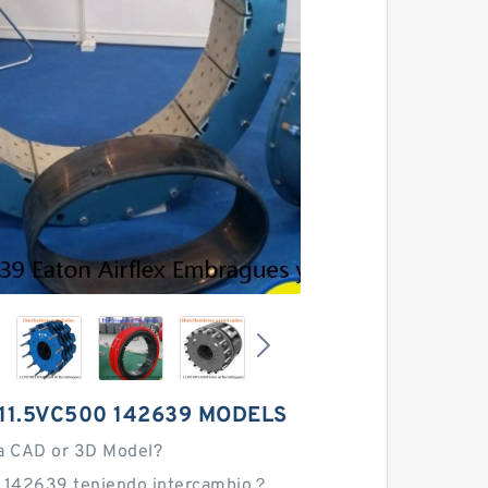
11.5VC500 142639 MODELS
a CAD or 3D Model?
 142639 teniendo intercambio？