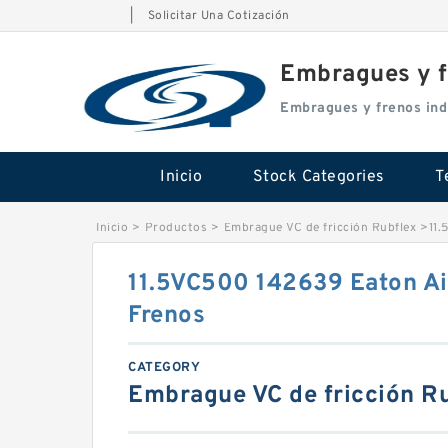
|
Solicitar Una Cotización
Embragues y f
Embragues y frenos ind
Inicio
Stock Categories
T
Inicio
>
Productos
>
Embrague VC de fricción Rubflex
>
11.
11.5VC500 142639 Eaton Ai
Frenos
CATEGORY
Embrague VC de fricción R