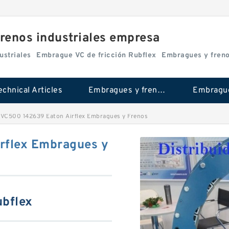
renos industriales empresa
ustriales
Embrague VC de fricción Rubflex
Embragues y fren
echnical Articles
Embragues y frenos industriales
5VC500 142639 Eaton Airflex Embragues y Frenos
rflex Embragues y
ubflex