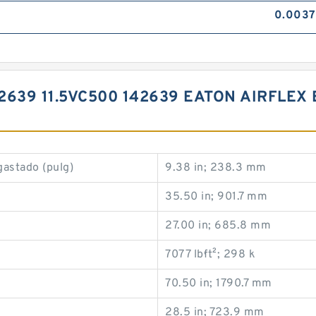
0.0037
42639 11.5VC500 142639 EATON AIRFLE
gastado (pulg)
9.38 in; 238.3 mm
35.50 in; 901.7 mm
27.00 in; 685.8 mm
7077 lb·ft²; 298 k
70.50 in; 1790.7 mm
28.5 in; 723.9 mm