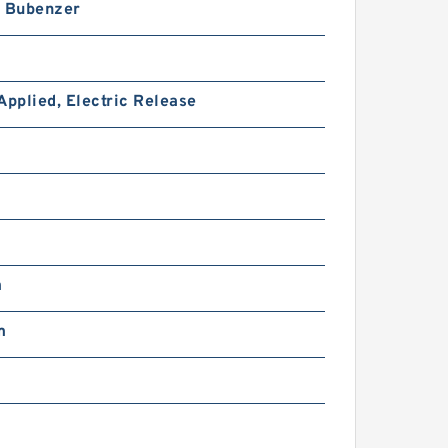
h Bubenzer
Applied, Electric Release
m
m