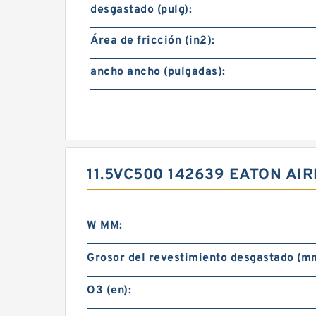
desgastado (pulg):
Área de fricción (in2):
ancho ancho (pulgadas):
11.5VC500 142639 EATON A
W MM:
Grosor del revestimiento desgastado (m
O3 (en):