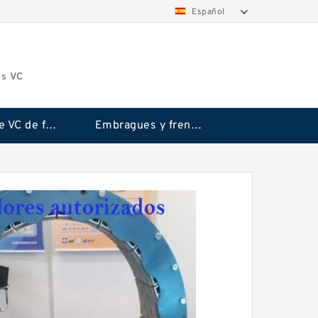
Español
os VC
Embrague VC de fricción Rubflex
Embragues y frenos VC