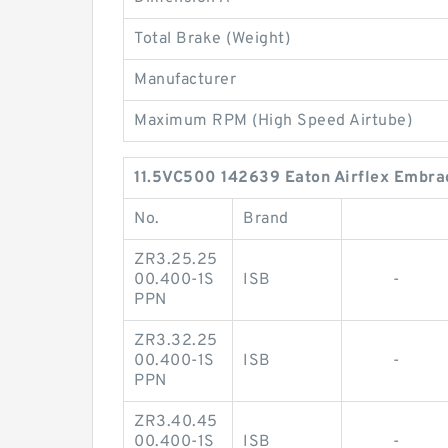
Total Brake (Weight)
Manufacturer
Maximum RPM (High Speed Airtube)
11.5VC500 142639 Eaton Airflex Embrag
No.
Brand
ZR3.25.25
00.400-1S
ISB
-
PPN
ZR3.32.25
00.400-1S
ISB
-
PPN
ZR3.40.45
00.400-1S
ISB
-