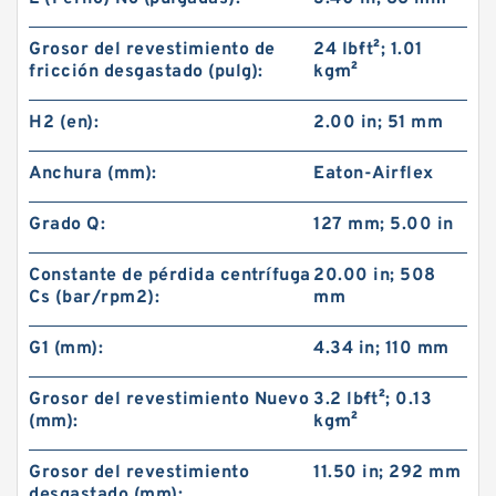
Grosor del revestimiento de
24 lb·ft²; 1.01
fricción desgastado (pulg):
kg·m²
H2 (en):
2.00 in; 51 mm
Anchura (mm):
Eaton-Airflex
Grado Q:
127 mm; 5.00 in
Constante de pérdida centrífuga
20.00 in; 508
Cs (bar/rpm2):
mm
G1 (mm):
4.34 in; 110 mm
Grosor del revestimiento Nuevo
3.2 lb·ft²; 0.13
(mm):
kg·m²
Grosor del revestimiento
11.50 in; 292 mm
desgastado (mm):