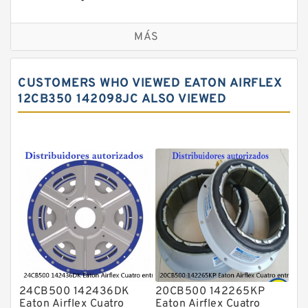
Embragues y frenos VC
MÁS
CUSTOMERS WHO VIEWED EATON AIRFLEX
12CB350 142098JC ALSO VIEWED
24CB500 142436DK
20CB500 142265KP
Eaton Airflex Cuatro
Eaton Airflex Cuatro