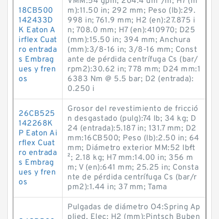
VMM:54 gpm; 204.4 dm³/m; H7 (m
18CB500
m):11.50 in; 292 mm; Peso (lb):29.
142433D
998 in; 761.9 mm; H2 (en):27.875 i
K Eaton A
n; 708.0 mm; H7 (en):410970; D25
irflex Cuat
(mm):15.50 in; 394 mm; Anchura
ro entrada
(mm):3/8-16 in; 3/8-16 mm; Const
s Embrag
ante de pérdida centrífuga Cs (bar/
ues y fren
rpm2):30.62 in; 778 mm; D24 mm:1
os
6383 Nm @ 5.5 bar; D2 (entrada):
0.250 i
Grosor del revestimiento de fricció
26CB525
n desgastado (pulg):74 lb; 34 kg; D
142268K
24 (entrada):5.187 in; 131.7 mm; D2
P Eaton Ai
mm:16CB500; Peso (lb):2.50 in; 64
rflex Cuat
mm; Diámetro exterior MM:52 lb·ft
ro entrada
²; 2.18 kg; H7 mm:14.00 in; 356 m
s Embrag
m; V (en):641 mm; 25.25 in; Consta
ues y fren
nte de pérdida centrífuga Cs (bar/r
os
pm2):1.44 in; 37 mm; Tama
Pulgadas de diámetro O4:Spring Ap
plied, Elec; H2 (mm):Pintsch Buben