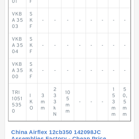
01
F
VKB
S
A 35
K
-
-
-
-
-
-
-
-
03
F
VKB
S
A 35
K
-
-
-
-
-
-
-
-
04
F
VKB
S
A 35
K
-
-
-
-
-
-
-
-
00
F
2
1
5
TRI
10
I
3
3
5
0,
1051
5
K
m
3
-
-
-
3
5
535
m
O
m
k
m
m
0
m
N
m
m
China Airflex 12cb350 142098JC
Assemblies Factory - Cheap Price ...