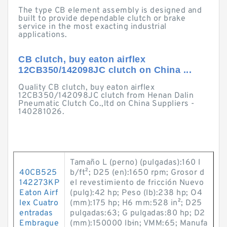
The type CB element assembly is designed and
built to provide dependable clutch or brake
service in the most exacting industrial
applications.
CB clutch, buy eaton airflex
12CB350/142098JC clutch on China ...
Quality CB clutch, buy eaton airflex
12CB350/142098JC clutch from Henan Dalin
Pneumatic Clutch Co.,ltd on China Suppliers -
140281026.
Tamaño L (perno) (pulgadas):160 l
40CB525
b/ft²; D25 (en):1650 rpm; Grosor d
142273KP
el revestimiento de fricción Nuevo
Eaton Airf
(pulg):42 hp; Peso (lb):238 hp; O4
lex Cuatro
(mm):175 hp; H6 mm:528 in²; D25
entradas
pulgadas:63; G pulgadas:80 hp; D2
Embrague
(mm):150000 lb·in; VMM:65; Manufa