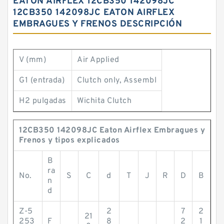
EATON AIRFLEX 12CB350 142098JC
12CB350 142098JC EATON AIRFLEX
EMBRAGUES Y FRENOS DESCRIPCIÓN
V (mm)
Air Applied
G1 (entrada)
Clutch only, Assembl
H2 pulgadas
Wichita Clutch
12CB350 142098JC Eaton Airflex Embragues y
Frenos y tipos explicados
B
ra
No.
S
C
d
T
J
R
D
B
n
d
Z-5
2
7
2
21
253
F
8
2
1