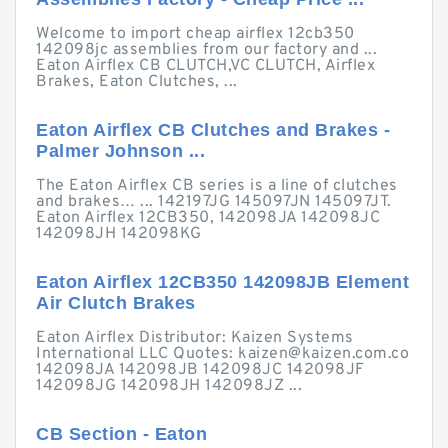
Welcome to import cheap airflex 12cb350
142098jc assemblies from our factory and ...
Eaton Airflex CB CLUTCH,VC CLUTCH, Airflex
Brakes, Eaton Clutches, ...
Eaton Airflex CB Clutches and Brakes -
Palmer Johnson ...
The Eaton Airflex CB series is a line of clutches
and brakes… ... 142197JG 145097JN 145097JT.
Eaton Airflex 12CB350, 142098JA 142098JC
142098JH 142098KG
Eaton Airflex 12CB350 142098JB Element
Air Clutch Brakes
Eaton Airflex Distributor: Kaizen Systems
International LLC Quotes:
kaizen@kaizen.com.co
142098JA 142098JB 142098JC 142098JF
142098JG 142098JH 142098JZ ...
CB Section - Eaton