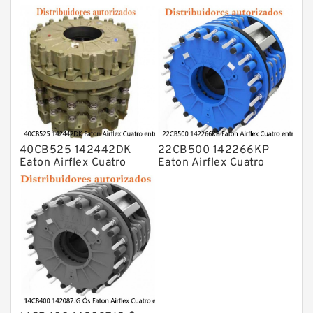
entradas Embragues y
entradas Embragues y
frenos
frenos
40CB525 142442DK
22CB500 142266KP
Eaton Airflex Cuatro
Eaton Airflex Cuatro
entradas Embragues y
entradas Embragues y
frenos
frenos