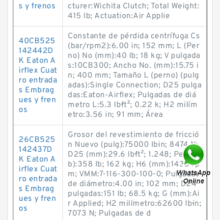
s y frenos
cturer:Wichita Clutch; Total Weight:
415 lb; Actuation:Air Applie
Constante de pérdida centrífuga Cs
40CB525
(bar/rpm2):6.00 in; 152 mm; L (Per
142442D
no) No (mm):40 lb; 18 kg; V pulgada
K Eaton A
s:10CB300; Ancho No. (mm):15.75 i
irflex Cuat
n; 400 mm; Tamaño L (perno) (pulg
ro entrada
adas):Single Connection; D25 pulga
s Embrag
das:Eaton-Airflex; Pulgadas de diá
ues y fren
metro L:5.3 lb·ft²; 0.22 k; H2 milím
os
etro:3.56 in; 91 mm; Área
Grosor del revestimiento de fricció
26CB525
n Nuevo (pulg):75000 lb·in; 8474 N;
142437D
D25 (mm):29.6 lb·ft²; 1.248; Peso (l
K Eaton A
b):358 lb; 162 kg; H6 (mm):1430 rp
irflex Cuat
m; VMM:7-116-300-100-0; Pulgadas
ro entrada
de diámetro:4.00 in; 102 mm; D24
s Embrag
pulgadas:151 lb; 68.5 kg; G (mm):Ai
ues y fren
r Applied; H2 milímetro:62600 lb·in;
os
7073 N; Pulgadas de d