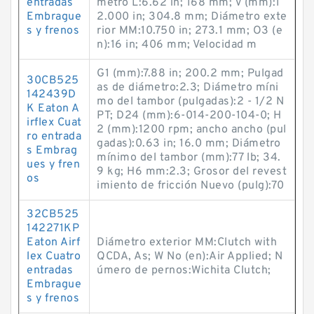
entradas
metro L:6.62 in; 168 mm; V (mm):1
Embrague
2.000 in; 304.8 mm; Diámetro exte
s y frenos
rior MM:10.750 in; 273.1 mm; O3 (e
n):16 in; 406 mm; Velocidad m
G1 (mm):7.88 in; 200.2 mm; Pulgad
30CB525
as de diámetro:2.3; Diámetro míni
142439D
mo del tambor (pulgadas):2 - 1/2 N
K Eaton A
PT; D24 (mm):6-014-200-104-0; H
irflex Cuat
2 (mm):1200 rpm; ancho ancho (pul
ro entrada
gadas):0.63 in; 16.0 mm; Diámetro
s Embrag
mínimo del tambor (mm):77 lb; 34.
ues y fren
9 kg; H6 mm:2.3; Grosor del revest
os
imiento de fricción Nuevo (pulg):70
32CB525
142271KP
Eaton Airf
Diámetro exterior MM:Clutch with
lex Cuatro
QCDA, As; W No (en):Air Applied; N
entradas
úmero de pernos:Wichita Clutch;
Embrague
s y frenos