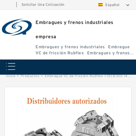
|
Solicitar Una Cotización
Español
Embragues y frenos industriales
empresa
Embragues y frenos industriales
Embrague
VC de fricción Rubflex
Embragues y frenos
VC
Inicio
>
Productos
>
Embrague VC de fricción Rubflex
>
12CB350 142098JC Eaton Airflex Embragues y Frenos