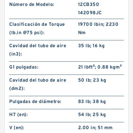
Número de Modelo:
12CB350
142098JC
Clasificación de Torque
19700 lb·in; 2230
(lb.in @75 psi):
Nm
Cavidad del tubo de aire
35 lb; 16 kg
(in3):
G1 pulgadas:
21 lb·ft²; 0.88 kg·m²
Cavidad del tubo de aire
50 lb; 23 kg
(dm2):
Pulgadas de diámetro:
83 lb; 38 kg
H7 (en):
54 lb; 25 kg
V (en):
2.00 in; 51 mm