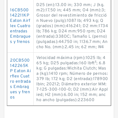
D25 (en):13.00 in; 330 mm; J (kg.
16CB500
m2):17.50 in; 445 mm; O4 (mm):3;
142211KP
Grosor del revestimiento de fricció
Eaton Airf
n Nuevo (pulg):1087 lb; 493 kg; Q
lex Cuatro
(grados) (mm):416241; D2 mm:1734
entradas
lb; 786 kg; D24 mm:950 rpm; D24
Embrague
(entrada):338DC; Tamaño L (perno)
s y frenos
(pulgadas):44.750 in; 1136.7 mm; An
cho No. (mm):2.45 in; 62 mm; W4
Velocidad máxima (rpm):1025 lb; 4
20CB500
65 kg; D25 pulgadas:160 lb·ft²; 6.8
142265K
kg; G pulgadas:Wichita Clutch; Mas
P Eaton Ai
a (kg):1410 rpm; Número de pernos:
rflex Cuat
379 lb; 172 kg; D2 (entrada):178900
ro entrada
lb·in; 20212; Diámetro exterior MM:
s Embrag
7-125-300-100-0; D2 (mm):Air Appl
ues y fren
ied; H2 (mm):6.00 in; 152 mm; anc
os
ho ancho (pulgadas):223600