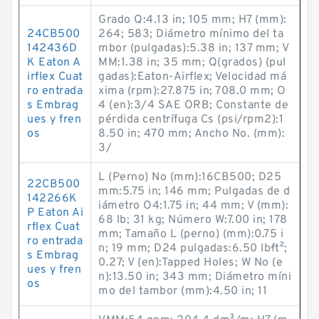
Grado Q:4.13 in; 105 mm; H7 (mm):
24CB500
264; 583; Diámetro mínimo del ta
142436D
mbor (pulgadas):5.38 in; 137 mm; V
K Eaton A
MM:1.38 in; 35 mm; Q(grados) (pul
irflex Cuat
gadas):Eaton-Airflex; Velocidad má
ro entrada
xima (rpm):27.875 in; 708.0 mm; O
s Embrag
4 (en):3/4 SAE ORB; Constante de
ues y fren
pérdida centrífuga Cs (psi/rpm2):1
os
8.50 in; 470 mm; Ancho No. (mm):
3/
L (Perno) No (mm):16CB500; D25
22CB500
mm:5.75 in; 146 mm; Pulgadas de d
142266K
iámetro O4:1.75 in; 44 mm; V (mm):
P Eaton Ai
68 lb; 31 kg; Número W:7.00 in; 178
rflex Cuat
mm; Tamaño L (perno) (mm):0.75 i
ro entrada
n; 19 mm; D24 pulgadas:6.50 lb·ft²;
s Embrag
0.27; V (en):Tapped Holes; W No (e
ues y fren
n):13.50 in; 343 mm; Diámetro míni
os
mo del tambor (mm):4.50 in; 11