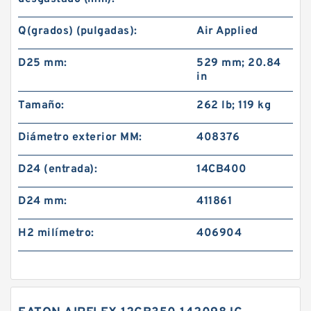
Q(grados) (pulgadas):
Air Applied
D25 mm:
529 mm; 20.84
in
Tamaño:
262 lb; 119 kg
Diámetro exterior MM:
408376
D24 (entrada):
14CB400
D24 mm:
411861
H2 milímetro:
406904