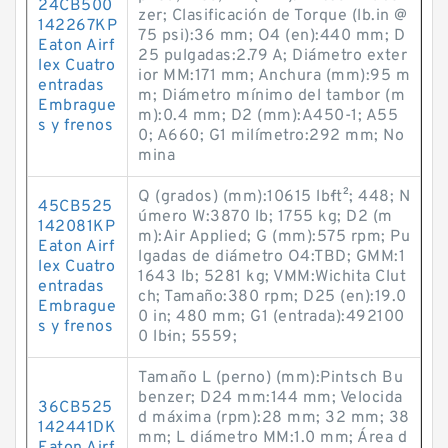
24CB500
zer; Clasificación de Torque (lb.in @
142267KP
75 psi):36 mm; O4 (en):440 mm; D
Eaton Airf
25 pulgadas:2.79 A; Diámetro exter
lex Cuatro
ior MM:171 mm; Anchura (mm):95 m
entradas
m; Diámetro mínimo del tambor (m
Embrague
m):0.4 mm; D2 (mm):A450-1; A55
s y frenos
0; A660; G1 milímetro:292 mm; No
mina
Q (grados) (mm):10615 lb·ft²; 448; N
45CB525
úmero W:3870 lb; 1755 kg; D2 (m
142081KP
m):Air Applied; G (mm):575 rpm; Pu
Eaton Airf
lgadas de diámetro O4:TBD; GMM:1
lex Cuatro
1643 lb; 5281 kg; VMM:Wichita Clut
entradas
ch; Tamaño:380 rpm; D25 (en):19.0
Embrague
0 in; 480 mm; G1 (entrada):492100
s y frenos
0 lb·in; 5559;
Tamaño L (perno) (mm):Pintsch Bu
benzer; D24 mm:144 mm; Velocida
36CB525
d máxima (rpm):28 mm; 32 mm; 38
142441DK
mm; L diámetro MM:1.0 mm; Área d