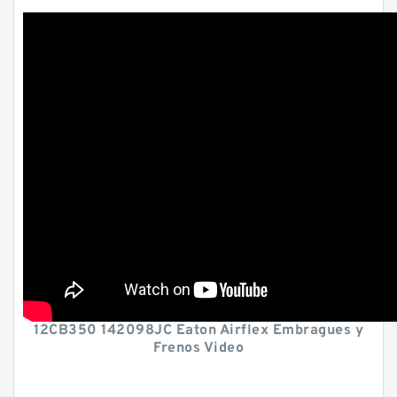
12CB350 142098JC Eaton Airflex Embragues y
Frenos Video