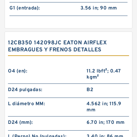
G1 (entrada):
3.56 in; 90 mm
12CB350 142098JC EATON AIRFLEX
EMBRAGUES Y FRENOS DETALLES
O4 (en):
11.2 lb·ft²; 0.47
kg·m²
D24 pulgadas:
B2
L diámetro MM:
4.562 in; 115.9
mm
D24 (mm):
6.70 in; 170 mm
L (Perno) No (pulgadas):
3.40 in; 86 mm