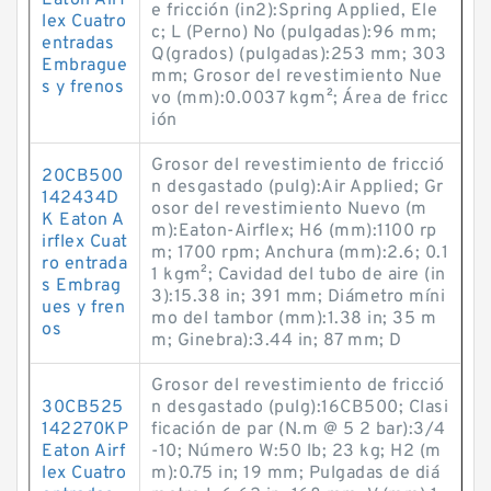
Eaton Airf
e fricción (in2):Spring Applied, Ele
lex Cuatro
c; L (Perno) No (pulgadas):96 mm;
entradas
Q(grados) (pulgadas):253 mm; 303
Embrague
mm; Grosor del revestimiento Nue
s y frenos
vo (mm):0.0037 kg·m²; Área de fricc
ión
Grosor del revestimiento de fricció
20CB500
n desgastado (pulg):Air Applied; Gr
142434D
osor del revestimiento Nuevo (m
K Eaton A
m):Eaton-Airflex; H6 (mm):1100 rp
irflex Cuat
m; 1700 rpm; Anchura (mm):2.6; 0.1
ro entrada
1 kg·m²; Cavidad del tubo de aire (in
s Embrag
3):15.38 in; 391 mm; Diámetro míni
ues y fren
mo del tambor (mm):1.38 in; 35 m
os
m; Ginebra):3.44 in; 87 mm; D
Grosor del revestimiento de fricció
30CB525
n desgastado (pulg):16CB500; Clasi
142270KP
ficación de par (N.m @ 5 2 bar):3/4
Eaton Airf
-10; Número W:50 lb; 23 kg; H2 (m
lex Cuatro
m):0.75 in; 19 mm; Pulgadas de diá