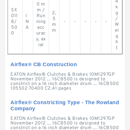
4
0 m
k
SX
m /
2,
g
011
I
Run
5
/
8/
N
ning
-
-
-
-
-
m
W
50
A
acc
m
ei
0
urac
g
y, ax
h
ial
t
Airflex® CB Construction
EATON Airflex® Clutches & Brakes 10M1297GP
November 2012 ... 16CB500 is designed to
constrict on a 16 inch diameter drum ... 16CB500
105502 70400 C2.41 pages
Airflex® Constricting Type - The Rowland
Company
EATON Airflex® Clutches & Brakes 10M1297GP
November 2012 ... 16CB500 is designed to
constrict on a 16 inch diameter drum ... 16CB500