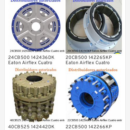
24CB500 142436DK
20CB500 142265KP
Eaton Airflex Cuatro
Eaton Airflex Cuatro
entradas Embragues y
entradas Embragues y
frenos
frenos
40CB525 142442DK
22CB500 142266KP