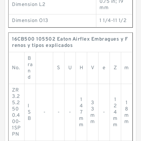
0.75 in; 19
Dimension L2
mm
Dimension O13
1 1/4-11 1/2
16CB500 105502 Eaton Airflex Embragues y F
renos y tipos explicados
B
ra
No.
S
U
H
V
e
Z
m
n
d
ZR
3.2
1
1
5.2
3
1
I
4
2
50
3
8
S
-
-
-
7
-
4
0.4
m
m
B
m
m
00-
m
m
m
m
1SP
PN