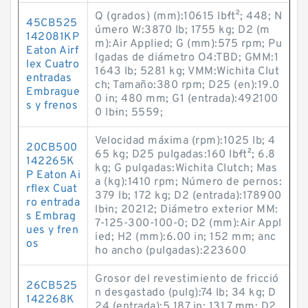
Q (grados) (mm):10615 lb·ft²; 448; N
45CB525
úmero W:3870 lb; 1755 kg; D2 (m
142081KP
m):Air Applied; G (mm):575 rpm; Pu
Eaton Airf
lgadas de diámetro O4:TBD; GMM:1
lex Cuatro
1643 lb; 5281 kg; VMM:Wichita Clut
entradas
ch; Tamaño:380 rpm; D25 (en):19.0
Embrague
0 in; 480 mm; G1 (entrada):492100
s y frenos
0 lb·in; 5559;
Velocidad máxima (rpm):1025 lb; 4
20CB500
65 kg; D25 pulgadas:160 lb·ft²; 6.8
142265K
kg; G pulgadas:Wichita Clutch; Mas
P Eaton Ai
a (kg):1410 rpm; Número de pernos:
rflex Cuat
379 lb; 172 kg; D2 (entrada):178900
ro entrada
lb·in; 20212; Diámetro exterior MM:
s Embrag
7-125-300-100-0; D2 (mm):Air Appl
ues y fren
ied; H2 (mm):6.00 in; 152 mm; anc
os
ho ancho (pulgadas):223600
Grosor del revestimiento de fricció
26CB525
n desgastado (pulg):74 lb; 34 kg; D
142268K
24 (entrada):5.187 in; 131.7 mm; D2