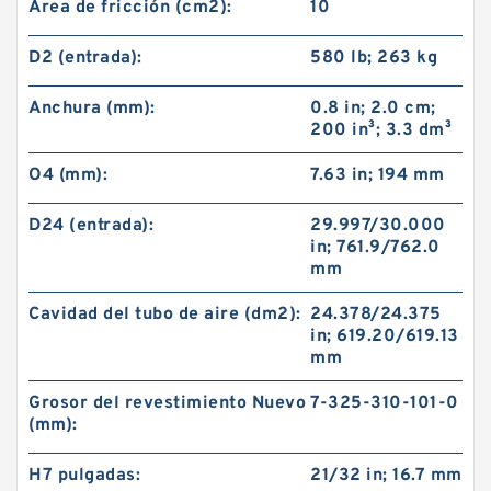
Área de fricción (cm2):
10
D2 (entrada):
580 lb; 263 kg
Anchura (mm):
0.8 in; 2.0 cm;
200 in³; 3.3 dm³
O4 (mm):
7.63 in; 194 mm
D24 (entrada):
29.997/30.000
in; 761.9/762.0
mm
Cavidad del tubo de aire (dm2):
24.378/24.375
in; 619.20/619.13
mm
Grosor del revestimiento Nuevo
7-325-310-101-0
(mm):
H7 pulgadas:
21/32 in; 16.7 mm