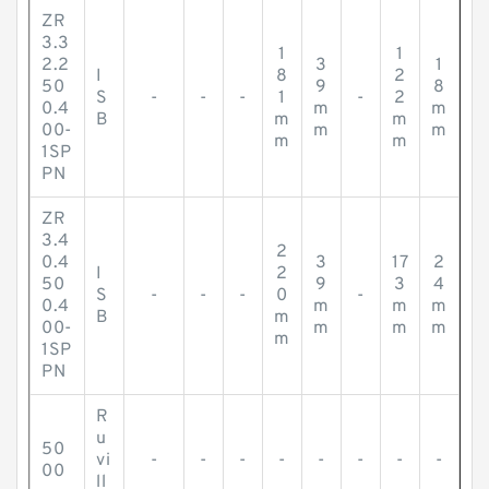
ZR
3.3
1
1
2.2
3
1
I
8
2
50
9
8
S
-
-
-
1
-
2
0.4
m
m
B
m
m
00-
m
m
m
m
1SP
PN
ZR
3.4
2
0.4
3
17
2
I
2
50
9
3
4
S
-
-
-
0
-
0.4
m
m
m
B
m
00-
m
m
m
m
1SP
PN
R
u
50
vi
-
-
-
-
-
-
-
-
00
ll