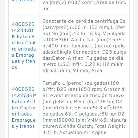
vo (mm):0.0037 kg·m²; Área de fricc
ión
Constante de pérdida centrífuga Cs
40CB525
(bar/rpm2):6.00 in; 152 mm; L (Per
142442D
no) No (mm):40 lb; 18 kg; V pulgada
K Eaton A
s:10CB300; Ancho No. (mm):15.75 i
irflex Cuat
n; 400 mm; Tamaño L (perno) (pulg
ro entrada
adas):Single Connection; D25 pulga
s Embrag
das:Eaton-Airflex; Pulgadas de diá
ues y fren
metro L:5.3 lb·ft²; 0.22 k; H2 milím
os
etro:3.56 in; 91 mm; Área
Tamaño L (perno) (pulgadas):160 l
40CB525
b/ft²; D25 (en):1650 rpm; Grosor d
142273KP
el revestimiento de fricción Nuevo
Eaton Airf
(pulg):42 hp; Peso (lb):238 hp; O4
lex Cuatro
(mm):175 hp; H6 mm:528 in²; D25
entradas
pulgadas:63; G pulgadas:80 hp; D2
Embrague
(mm):150000 lb·in; VMM:65; Manufa
s y frenos
cturer:Wichita Clutch; Total Weight:
415 lb; Actuation:Air Applie