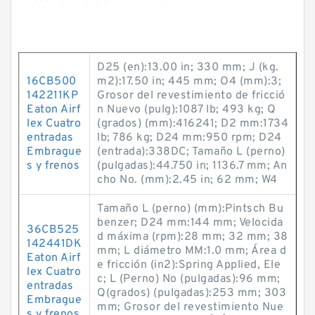
D25 (en):13.00 in; 330 mm; J (kg.
16CB500
m2):17.50 in; 445 mm; O4 (mm):3;
142211KP
Grosor del revestimiento de fricció
Eaton Airf
n Nuevo (pulg):1087 lb; 493 kg; Q
lex Cuatro
(grados) (mm):416241; D2 mm:1734
entradas
lb; 786 kg; D24 mm:950 rpm; D24
Embrague
(entrada):338DC; Tamaño L (perno)
s y frenos
(pulgadas):44.750 in; 1136.7 mm; An
cho No. (mm):2.45 in; 62 mm; W4
Tamaño L (perno) (mm):Pintsch Bu
benzer; D24 mm:144 mm; Velocida
36CB525
d máxima (rpm):28 mm; 32 mm; 38
142441DK
mm; L diámetro MM:1.0 mm; Área d
Eaton Airf
e fricción (in2):Spring Applied, Ele
lex Cuatro
c; L (Perno) No (pulgadas):96 mm;
entradas
Q(grados) (pulgadas):253 mm; 303
Embrague
mm; Grosor del revestimiento Nue
s y frenos