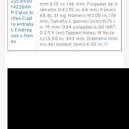
22CB500
mm:5.75 in; 146 mm; Pulgadas de d
142266K
iámetro O4:1.75 in; 44 mm; V (mm):
P Eaton Ai
68 lb; 31 kg; Número W:7.00 in; 178
rflex Cuat
mm; Tamaño L (perno) (mm):0.75 i
ro entrada
n; 19 mm; D24 pulgadas:6.50 lb·ft²;
s Embrag
0.27; V (en):Tapped Holes; W No (e
ues y fren
n):13.50 in; 343 mm; Diámetro míni
os
mo del tambor (mm):4.50 in; 11