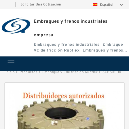
|
Solicitar Una Cotización
Español
Embragues y frenos industriales
empresa
Embragues y frenos industriales
Embrague
VC de fricción Rubflex
Embragues y frenos
VC
Inicio
>
Productos
>
Embrague VC de fricción Rubflex
>
16CB500 105502 Eaton Airflex Embragues y Frenos