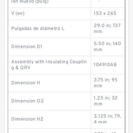
ión Nuevo (pulg)
V (en)
153 x 265
29.0 in; 737
Pulgadas de diámetro L
mm
5.50 in; 140
Dimension D1
mm
Assembly with Insulating Couplin
104910AB
g & QRV
3.75 in; 95
Dimension H
mm
1.25 in; 32
Dimension O2
mm
3.125 in; 79.
Dimension H2
4 mm