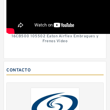
16CB500 105502 Eaton Airflex Embragues y
Frenos Video
CONTACTO