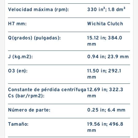
Velocidad máxima (rpm):
330 in³; 1.8 dm³
H7 mm:
Wichita Clutch
Q(grados) (pulgadas):
15.12 in; 384.0
mm
J (kg.m2):
0.94 in; 23.9 mm
O3 (en):
11.50 in; 292.1
mm
Constante de pérdida centrífuga
12.69 in; 322.3
Cs (bar/rpm2):
mm
Número de parte:
0.25 in; 6.4 mm
Tamaño:
19.56 in; 496.8
mm