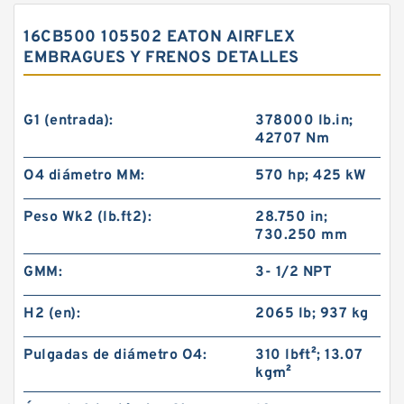
16CB500 105502 EATON AIRFLEX
EMBRAGUES Y FRENOS DETALLES
G1 (entrada):
378000 lb.in;
42707 Nm
O4 diámetro MM:
570 hp; 425 kW
Peso Wk2 (lb.ft2):
28.750 in;
730.250 mm
GMM:
3- 1/2 NPT
H2 (en):
2065 lb; 937 kg
Pulgadas de diámetro O4:
310 lb·ft²; 13.07
kg·m²