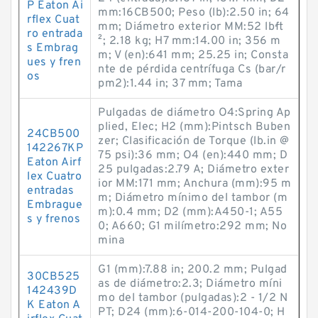
P Eaton Ai
mm:16CB500; Peso (lb):2.50 in; 64
rflex Cuat
mm; Diámetro exterior MM:52 lb·ft
ro entrada
²; 2.18 kg; H7 mm:14.00 in; 356 m
s Embrag
m; V (en):641 mm; 25.25 in; Consta
ues y fren
nte de pérdida centrífuga Cs (bar/r
os
pm2):1.44 in; 37 mm; Tama
Pulgadas de diámetro O4:Spring Ap
plied, Elec; H2 (mm):Pintsch Buben
24CB500
zer; Clasificación de Torque (lb.in @
142267KP
75 psi):36 mm; O4 (en):440 mm; D
Eaton Airf
25 pulgadas:2.79 A; Diámetro exter
lex Cuatro
ior MM:171 mm; Anchura (mm):95 m
entradas
m; Diámetro mínimo del tambor (m
Embrague
m):0.4 mm; D2 (mm):A450-1; A55
s y frenos
0; A660; G1 milímetro:292 mm; No
mina
G1 (mm):7.88 in; 200.2 mm; Pulgad
30CB525
as de diámetro:2.3; Diámetro míni
142439D
mo del tambor (pulgadas):2 - 1/2 N
K Eaton A
PT; D24 (mm):6-014-200-104-0; H