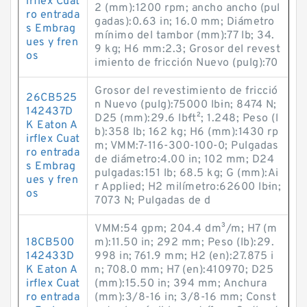
irflex Cuat
2 (mm):1200 rpm; ancho ancho (pul
ro entrada
gadas):0.63 in; 16.0 mm; Diámetro
s Embrag
mínimo del tambor (mm):77 lb; 34.
ues y fren
9 kg; H6 mm:2.3; Grosor del revest
os
imiento de fricción Nuevo (pulg):70
Grosor del revestimiento de fricció
26CB525
n Nuevo (pulg):75000 lb·in; 8474 N;
142437D
D25 (mm):29.6 lb·ft²; 1.248; Peso (l
K Eaton A
b):358 lb; 162 kg; H6 (mm):1430 rp
irflex Cuat
m; VMM:7-116-300-100-0; Pulgadas
ro entrada
de diámetro:4.00 in; 102 mm; D24
s Embrag
pulgadas:151 lb; 68.5 kg; G (mm):Ai
ues y fren
r Applied; H2 milímetro:62600 lb·in;
os
7073 N; Pulgadas de d
VMM:54 gpm; 204.4 dm³/m; H7 (m
18CB500
m):11.50 in; 292 mm; Peso (lb):29.
142433D
998 in; 761.9 mm; H2 (en):27.875 i
K Eaton A
n; 708.0 mm; H7 (en):410970; D25
irflex Cuat
(mm):15.50 in; 394 mm; Anchura
ro entrada
(mm):3/8-16 in; 3/8-16 mm; Const