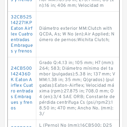
s y frenos
rior MM:10.750 in; 273.1 mm; O3 (e
n):16 in; 406 mm; Velocidad m
32CB525
142271KP
Eaton Airf
Diámetro exterior MM:Clutch with
lex Cuatro
QCDA, As; W No (en):Air Applied; N
entradas
úmero de pernos:Wichita Clutch;
Embrague
s y frenos
Grado Q:4.13 in; 105 mm; H7 (mm):
24CB500
264; 583; Diámetro mínimo del ta
142436D
mbor (pulgadas):5.38 in; 137 mm; V
K Eaton A
MM:1.38 in; 35 mm; Q(grados) (pul
irflex Cuat
gadas):Eaton-Airflex; Velocidad má
ro entrada
xima (rpm):27.875 in; 708.0 mm; O
s Embrag
4 (en):3/4 SAE ORB; Constante de
ues y fren
pérdida centrífuga Cs (psi/rpm2):1
os
8.50 in; 470 mm; Ancho No. (mm):
3/
L (Perno) No (mm):16CB500; D25