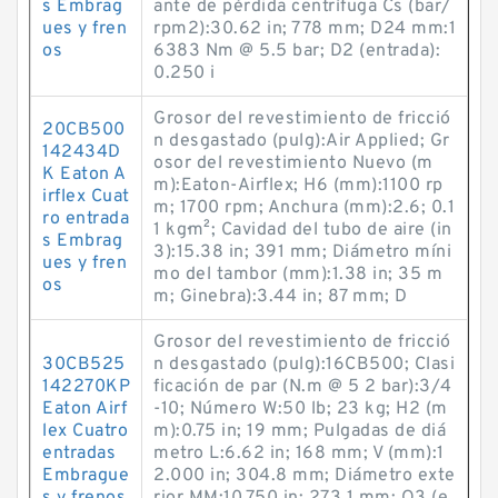
s Embrag
ante de pérdida centrífuga Cs (bar/
ues y fren
rpm2):30.62 in; 778 mm; D24 mm:1
os
6383 Nm @ 5.5 bar; D2 (entrada):
0.250 i
Grosor del revestimiento de fricció
20CB500
n desgastado (pulg):Air Applied; Gr
142434D
osor del revestimiento Nuevo (m
K Eaton A
m):Eaton-Airflex; H6 (mm):1100 rp
irflex Cuat
m; 1700 rpm; Anchura (mm):2.6; 0.1
ro entrada
1 kg·m²; Cavidad del tubo de aire (in
s Embrag
3):15.38 in; 391 mm; Diámetro míni
ues y fren
mo del tambor (mm):1.38 in; 35 m
os
m; Ginebra):3.44 in; 87 mm; D
Grosor del revestimiento de fricció
30CB525
n desgastado (pulg):16CB500; Clasi
142270KP
ficación de par (N.m @ 5 2 bar):3/4
Eaton Airf
-10; Número W:50 lb; 23 kg; H2 (m
lex Cuatro
m):0.75 in; 19 mm; Pulgadas de diá
entradas
metro L:6.62 in; 168 mm; V (mm):1
Embrague
2.000 in; 304.8 mm; Diámetro exte