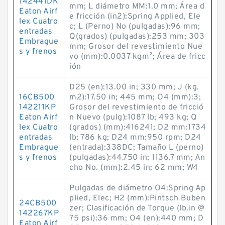
142441DK
mm; L diámetro MM:1.0 mm; Área d
Eaton Airf
e fricción (in2):Spring Applied, Ele
lex Cuatro
c; L (Perno) No (pulgadas):96 mm;
entradas
Q(grados) (pulgadas):253 mm; 303
Embrague
mm; Grosor del revestimiento Nue
s y frenos
vo (mm):0.0037 kg·m²; Área de fricc
ión
D25 (en):13.00 in; 330 mm; J (kg.
16CB500
m2):17.50 in; 445 mm; O4 (mm):3;
142211KP
Grosor del revestimiento de fricció
Eaton Airf
n Nuevo (pulg):1087 lb; 493 kg; Q
lex Cuatro
(grados) (mm):416241; D2 mm:1734
entradas
lb; 786 kg; D24 mm:950 rpm; D24
Embrague
(entrada):338DC; Tamaño L (perno)
s y frenos
(pulgadas):44.750 in; 1136.7 mm; An
cho No. (mm):2.45 in; 62 mm; W4
Pulgadas de diámetro O4:Spring Ap
plied, Elec; H2 (mm):Pintsch Buben
24CB500
zer; Clasificación de Torque (lb.in @
142267KP
75 psi):36 mm; O4 (en):440 mm; D
Eaton Airf