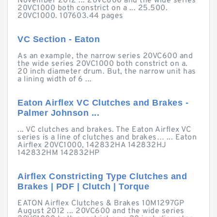
November 2012 ... 20VC600 and the wide series
20VC1000 both constrict on a ... 25.500.
20VC1000. 107603.44 pages
VC Section - Eaton
As an example, the narrow series 20VC600 and
the wide series 20VC1000 both constrict on a.
20 inch diameter drum. But, the narrow unit has
a lining width of 6 ...
Eaton Airflex VC Clutches and Brakes -
Palmer Johnson ...
... VC clutches and brakes. The Eaton Airflex VC
series is a line of clutches and brakes… ... Eaton
Airflex 20VC1000, 142832HA 142832HJ
142832HM 142832HP
Airflex Constricting Type Clutches and
Brakes | PDF | Clutch | Torque
EATON Airflex Clutches & Brakes 10M1297GP
August 2012 ... 20VC600 and the wide series