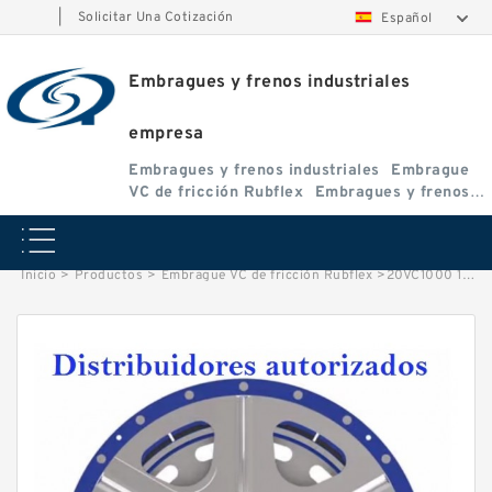
|
Solicitar Una Cotización
Español
Embragues y frenos industriales
empresa
Embragues y frenos industriales
Embrague
VC de fricción Rubflex
Embragues y frenos
VC
Inicio
>
Productos
>
Embrague VC de fricción Rubflex
>
20VC1000 107603 Eaton Airflex Embragues y Frenos