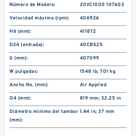
Número de Modelo:
20VC1000 107603
Velocidad máxima (rpm):
406926
H6 (mm):
411872
D24 (entrada):
40CB525
G (mm):
407099
W pulgadas:
1548 lb; 701 kg
Ancho No. (mm):
Air Applied
O4 (mm):
819 mm; 32.25 in
Diámetro mínimo del tambor
1.44 in; 37 mm
(mm):