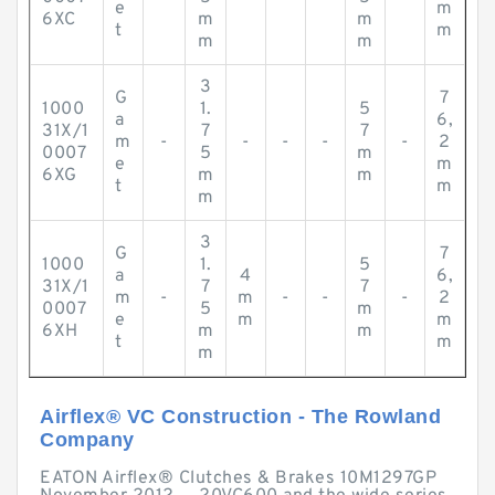
e
m
6XC
m
m
t
m
m
m
3
G
7
1000
1.
5
a
6,
31X/1
7
7
m
-
-
-
-
-
2
0007
5
m
e
m
6XG
m
m
t
m
m
3
G
7
1000
1.
5
a
4
6,
31X/1
7
7
m
-
m
-
-
-
2
0007
5
m
e
m
m
6XH
m
m
t
m
m
Airflex® VC Construction - The Rowland
Company
EATON Airflex® Clutches & Brakes 10M1297GP