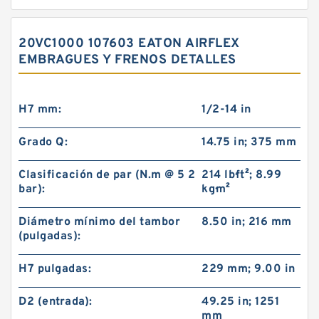
20VC1000 107603 EATON AIRFLEX
EMBRAGUES Y FRENOS DETALLES
H7 mm:
1/2-14 in
Grado Q:
14.75 in; 375 mm
Clasificación de par (N.m @ 5 2
214 lb·ft²; 8.99
bar):
kg·m²
Diámetro mínimo del tambor
8.50 in; 216 mm
(pulgadas):
H7 pulgadas:
229 mm; 9.00 in
D2 (entrada):
49.25 in; 1251
mm