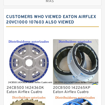
MÁS
CUSTOMERS WHO VIEWED EATON AIRFLEX
20VC1000 107603 ALSO VIEWED
24CB500 142436DK
20CB500 142265KP
Eaton Airflex Cuatro
Eaton Airflex Cuatro
entradas Embragues y
entradas Embragues y
frenos
frenos