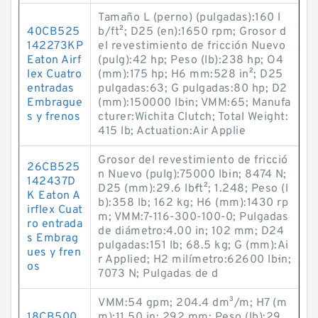
Tamaño L (perno) (pulgadas):160 l
40CB525
b/ft²; D25 (en):1650 rpm; Grosor d
142273KP
el revestimiento de fricción Nuevo
Eaton Airf
(pulg):42 hp; Peso (lb):238 hp; O4
lex Cuatro
(mm):175 hp; H6 mm:528 in²; D25
entradas
pulgadas:63; G pulgadas:80 hp; D2
Embrague
(mm):150000 lb·in; VMM:65; Manufa
s y frenos
cturer:Wichita Clutch; Total Weight:
415 lb; Actuation:Air Applie
Grosor del revestimiento de fricció
26CB525
n Nuevo (pulg):75000 lb·in; 8474 N;
142437D
D25 (mm):29.6 lb·ft²; 1.248; Peso (l
K Eaton A
b):358 lb; 162 kg; H6 (mm):1430 rp
irflex Cuat
m; VMM:7-116-300-100-0; Pulgadas
ro entrada
de diámetro:4.00 in; 102 mm; D24
s Embrag
pulgadas:151 lb; 68.5 kg; G (mm):Ai
ues y fren
r Applied; H2 milímetro:62600 lb·in;
os
7073 N; Pulgadas de d
VMM:54 gpm; 204.4 dm³/m; H7 (m
18CB500
m):11.50 in; 292 mm; Peso (lb):29.