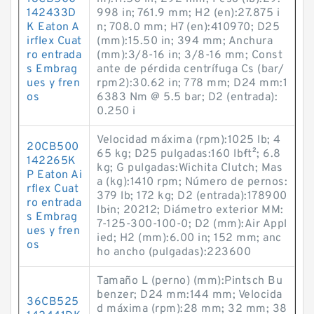
142433D
998 in; 761.9 mm; H2 (en):27.875 i
K Eaton A
n; 708.0 mm; H7 (en):410970; D25
irflex Cuat
(mm):15.50 in; 394 mm; Anchura
ro entrada
(mm):3/8-16 in; 3/8-16 mm; Const
s Embrag
ante de pérdida centrífuga Cs (bar/
ues y fren
rpm2):30.62 in; 778 mm; D24 mm:1
os
6383 Nm @ 5.5 bar; D2 (entrada):
0.250 i
Velocidad máxima (rpm):1025 lb; 4
20CB500
65 kg; D25 pulgadas:160 lb·ft²; 6.8
142265K
kg; G pulgadas:Wichita Clutch; Mas
P Eaton Ai
a (kg):1410 rpm; Número de pernos:
rflex Cuat
379 lb; 172 kg; D2 (entrada):178900
ro entrada
lb·in; 20212; Diámetro exterior MM:
s Embrag
7-125-300-100-0; D2 (mm):Air Appl
ues y fren
ied; H2 (mm):6.00 in; 152 mm; anc
os
ho ancho (pulgadas):223600
Tamaño L (perno) (mm):Pintsch Bu
benzer; D24 mm:144 mm; Velocida
36CB525
d máxima (rpm):28 mm; 32 mm; 38