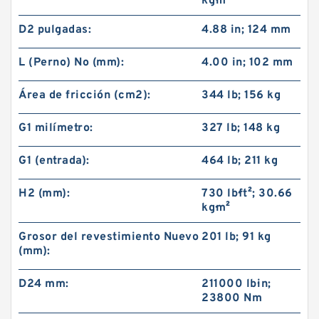
kg·m²
D2 pulgadas:
4.88 in; 124 mm
L (Perno) No (mm):
4.00 in; 102 mm
Área de fricción (cm2):
344 lb; 156 kg
G1 milímetro:
327 lb; 148 kg
G1 (entrada):
464 lb; 211 kg
H2 (mm):
730 lb·ft²; 30.66
kg·m²
Grosor del revestimiento Nuevo
201 lb; 91 kg
(mm):
D24 mm:
211000 lb·in;
23800 Nm