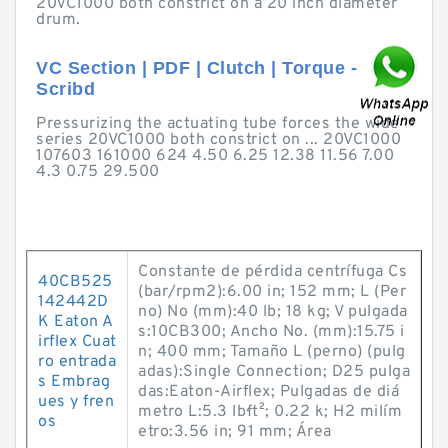
20VC1000 both constrict on a 20 inch diameter
drum.
VC Section | PDF | Clutch | Torque -
Scribd
Pressurizing the actuating tube forces the wide
series 20VC1000 both constrict on ... 20VC1000
107603 161000 624 4.50 6.25 12.38 11.56 7.00
4.3 0.75 29.500
Constante de pérdida centrífuga Cs
40CB525
(bar/rpm2):6.00 in; 152 mm; L (Per
142442D
no) No (mm):40 lb; 18 kg; V pulgada
K Eaton A
s:10CB300; Ancho No. (mm):15.75 i
irflex Cuat
n; 400 mm; Tamaño L (perno) (pulg
ro entrada
adas):Single Connection; D25 pulga
s Embrag
das:Eaton-Airflex; Pulgadas de diá
ues y fren
metro L:5.3 lb·ft²; 0.22 k; H2 milím
os
etro:3.56 in; 91 mm; Área