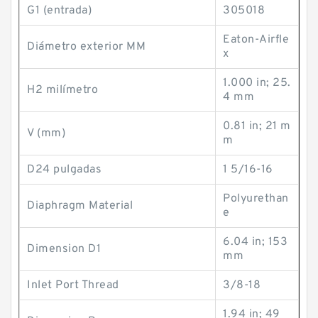
G1 (entrada)
305018
Eaton-Airfle
Diámetro exterior MM
x
1.000 in; 25.
H2 milímetro
4 mm
0.81 in; 21 m
V (mm)
m
D24 pulgadas
1 5/16-16
Polyurethan
Diaphragm Material
e
6.04 in; 153
Dimension D1
mm
Inlet Port Thread
3/8-18
1.94 in; 49