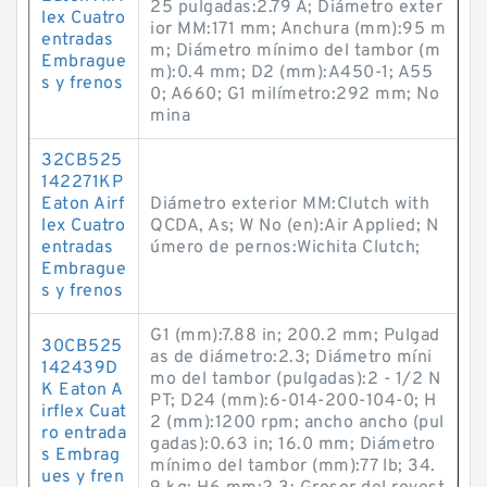
25 pulgadas:2.79 A; Diámetro exter
lex Cuatro
ior MM:171 mm; Anchura (mm):95 m
entradas
m; Diámetro mínimo del tambor (m
Embrague
m):0.4 mm; D2 (mm):A450-1; A55
s y frenos
0; A660; G1 milímetro:292 mm; No
mina
32CB525
142271KP
Eaton Airf
Diámetro exterior MM:Clutch with
lex Cuatro
QCDA, As; W No (en):Air Applied; N
entradas
úmero de pernos:Wichita Clutch;
Embrague
s y frenos
G1 (mm):7.88 in; 200.2 mm; Pulgad
30CB525
as de diámetro:2.3; Diámetro míni
142439D
mo del tambor (pulgadas):2 - 1/2 N
K Eaton A
PT; D24 (mm):6-014-200-104-0; H
irflex Cuat
2 (mm):1200 rpm; ancho ancho (pul
ro entrada
gadas):0.63 in; 16.0 mm; Diámetro
s Embrag
mínimo del tambor (mm):77 lb; 34.
ues y fren