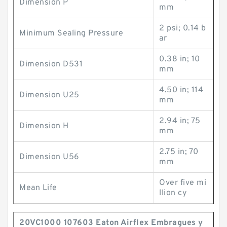
Dimension P
mm
2 psi; 0.14 b
Minimum Sealing Pressure
ar
0.38 in; 10
Dimension D531
mm
4.50 in; 114
Dimension U25
mm
2.94 in; 75
Dimension H
mm
2.75 in; 70
Dimension U56
mm
Over five mi
Mean Life
llion cy
20VC1000 107603 Eaton Airflex Embragues y