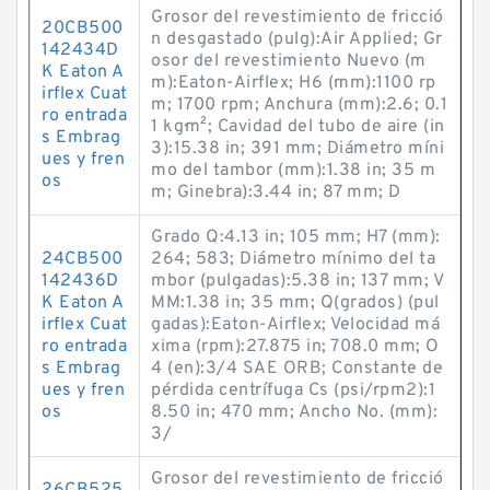
Grosor del revestimiento de fricció
20CB500
n desgastado (pulg):Air Applied; Gr
142434D
osor del revestimiento Nuevo (m
K Eaton A
m):Eaton-Airflex; H6 (mm):1100 rp
irflex Cuat
m; 1700 rpm; Anchura (mm):2.6; 0.1
ro entrada
1 kg·m²; Cavidad del tubo de aire (in
s Embrag
3):15.38 in; 391 mm; Diámetro míni
ues y fren
mo del tambor (mm):1.38 in; 35 m
os
m; Ginebra):3.44 in; 87 mm; D
Grado Q:4.13 in; 105 mm; H7 (mm):
24CB500
264; 583; Diámetro mínimo del ta
142436D
mbor (pulgadas):5.38 in; 137 mm; V
K Eaton A
MM:1.38 in; 35 mm; Q(grados) (pul
irflex Cuat
gadas):Eaton-Airflex; Velocidad má
ro entrada
xima (rpm):27.875 in; 708.0 mm; O
s Embrag
4 (en):3/4 SAE ORB; Constante de
ues y fren
pérdida centrífuga Cs (psi/rpm2):1
os
8.50 in; 470 mm; Ancho No. (mm):
3/
Grosor del revestimiento de fricció