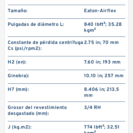
Tamaño:
Eaton-Airflex
Pulgadas de diámetro L:
840 lb·ft²; 35.28
kg·m²
Constante de pérdida centrífuga
2.75 in; 70 mm
Cs (psi/rpm2):
H2 (en):
7.60 in; 193 mm
Ginebra):
10.10 in; 257 mm
H7 (mm):
8.406 in; 213.5
mm
Grosor del revestimiento
3/4 RH
desgastado (mm):
J (kg.m2):
774 lb·ft²; 32.51