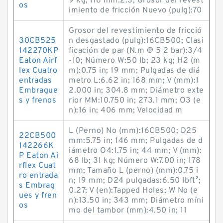
9 kg; H6 mm:2.3; Grosor del revest
os
imiento de fricción Nuevo (pulg):70
Grosor del revestimiento de fricció
30CB525
n desgastado (pulg):16CB500; Clasi
142270KP
ficación de par (N.m @ 5 2 bar):3/4
Eaton Airf
-10; Número W:50 lb; 23 kg; H2 (m
lex Cuatro
m):0.75 in; 19 mm; Pulgadas de diá
entradas
metro L:6.62 in; 168 mm; V (mm):1
Embrague
2.000 in; 304.8 mm; Diámetro exte
s y frenos
rior MM:10.750 in; 273.1 mm; O3 (e
n):16 in; 406 mm; Velocidad m
L (Perno) No (mm):16CB500; D25
22CB500
mm:5.75 in; 146 mm; Pulgadas de d
142266K
iámetro O4:1.75 in; 44 mm; V (mm):
P Eaton Ai
68 lb; 31 kg; Número W:7.00 in; 178
rflex Cuat
mm; Tamaño L (perno) (mm):0.75 i
ro entrada
n; 19 mm; D24 pulgadas:6.50 lb·ft²;
s Embrag
0.27; V (en):Tapped Holes; W No (e
ues y fren
n):13.50 in; 343 mm; Diámetro míni
os
mo del tambor (mm):4.50 in; 11