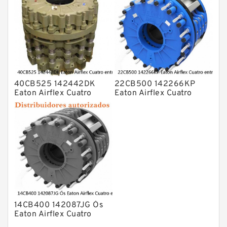
40CB525 142442DK
22CB500 142266KP
Eaton Airflex Cuatro
Eaton Airflex Cuatro
entradas Embragues y
entradas Embragues y
frenos
frenos
14CB400 142087JG Ós
Eaton Airflex Cuatro
entradas Embragues y