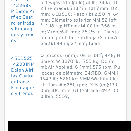
26CB525
n desgastado (pulg):74 lb; 34 kg; D
142268K
24 (entrada):5.187 in; 131.7 mm; D2
P Eaton Ai
mm:16CB500; Peso (lb):2.50 in; 64
rflex Cuat
mm; Diámetro exterior MM:52 lb·ft
ro entrada
²; 2.18 kg; H7 mm:14.00 in; 356 m
s Embrag
m; V (en):641 mm; 25.25 in; Consta
ues y fren
nte de pérdida centrífuga Cs (bar/r
os
pm2):1.44 in; 37 mm; Tama
Q (grados) (mm):10615 lb·ft²; 448; N
45CB525
úmero W:3870 lb; 1755 kg; D2 (m
142081KP
m):Air Applied; G (mm):575 rpm; Pu
Eaton Airf
lgadas de diámetro O4:TBD; GMM:1
lex Cuatro
1643 lb; 5281 kg; VMM:Wichita Clut
entradas
ch; Tamaño:380 rpm; D25 (en):19.0
Embrague
0 in; 480 mm; G1 (entrada):492100
s y frenos
0 lb·in; 5559;