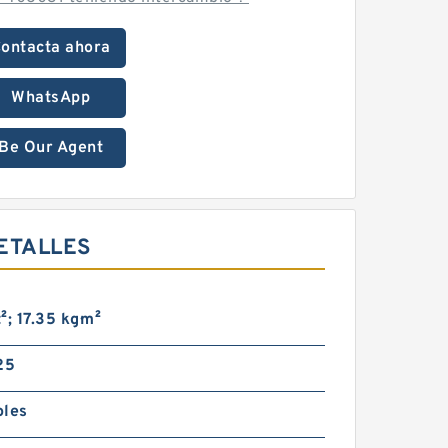
ontacta ahora
WhatsApp
Be Our Agent
ETALLES
t²; 17.35 kg·m²
25
oles