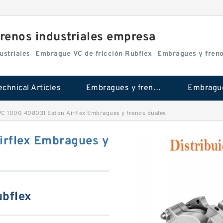
renos industriales empresa
ustriales
Embrague VC de fricción Rubflex
Embragues y fren
echnical Articles
Embragues y frenos industriales
C 1000 408031 Eaton Airflex Embragues y frenos duales
irflex Embragues y
ubflex