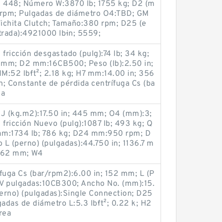
²; 448; Número W:3870 lb; 1755 kg; D2 (m
 rpm; Pulgadas de diámetro O4:TBD; GM
ichita Clutch; Tamaño:380 rpm; D25 (e
trada):4921000 lb·in; 5559;
fricción desgastado (pulg):74 lb; 34 kg;
.7 mm; D2 mm:16CB500; Peso (lb):2.50 in;
:52 lb·ft²; 2.18 kg; H7 mm:14.00 in; 356
; Constante de pérdida centrífuga Cs (ba
ma
 J (kg.m2):17.50 in; 445 mm; O4 (mm):3;
 fricción Nuevo (pulg):1087 lb; 493 kg; Q
mm:1734 lb; 786 kg; D24 mm:950 rpm; D
L (perno) (pulgadas):44.750 in; 1136.7 m
; 62 mm; W4
fuga Cs (bar/rpm2):6.00 in; 152 mm; L (P
; V pulgadas:10CB300; Ancho No. (mm):15.
erno) (pulgadas):Single Connection; D25
adas de diámetro L:5.3 lb·ft²; 0.22 k; H2
rea