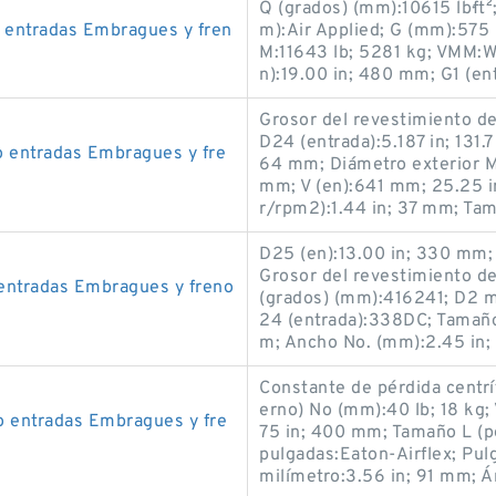
Q (grados) (mm):10615 lb·ft
 entradas Embragues y fren
m):Air Applied; G (mm):575
M:11643 lb; 5281 kg; VMM:W
n):19.00 in; 480 mm; G1 (en
Grosor del revestimiento de 
D24 (entrada):5.187 in; 131
 entradas Embragues y fre
64 mm; Diámetro exterior MM
mm; V (en):641 mm; 25.25 in
r/rpm2):1.44 in; 37 mm; Ta
D25 (en):13.00 in; 330 mm;
Grosor del revestimiento de
entradas Embragues y freno
(grados) (mm):416241; D2 
24 (entrada):338DC; Tamaño 
m; Ancho No. (mm):2.45 in
Constante de pérdida centrí
erno) No (mm):40 lb; 18 kg
 entradas Embragues y fre
75 in; 400 mm; Tamaño L (p
pulgadas:Eaton-Airflex; Pulg
milímetro:3.56 in; 91 mm; Á