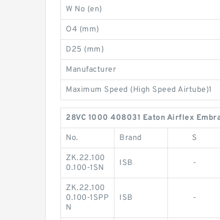
W No (en)
O4 (mm)
D25 (mm)
Manufacturer
Maximum Speed (High Speed Airtube)1
28VC 1000 408031 Eaton Airflex Embrag
No.
Brand
S
ZK.22.100
ISB
-
0.100-1SN
ZK.22.100
0.100-1SPP
ISB
-
N