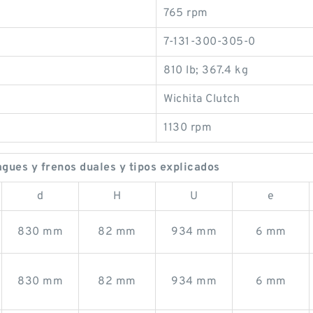
765 rpm
7-131-300-305-0
810 lb; 367.4 kg
Wichita Clutch
1130 rpm
ues y frenos duales y tipos explicados
d
H
U
e
830 mm
82 mm
934 mm
6 mm
830 mm
82 mm
934 mm
6 mm