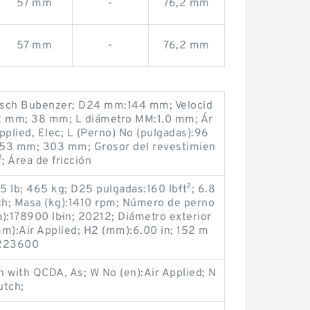
57 mm
-
76,2 mm
57 mm
-
76,2 mm
tsch Bubenzer; D24 mm:144 mm; Velocid
 mm; 38 mm; L diámetro MM:1.0 mm; Ár
Applied, Elec; L (Perno) No (pulgadas):96
253 mm; 303 mm; Grosor del revestimien
 Área de fricción
 lb; 465 kg; D25 pulgadas:160 lb·ft²; 6.8
tch; Masa (kg):1410 rpm; Número de perno
a):178900 lb·in; 20212; Diámetro exterior
):Air Applied; H2 (mm):6.00 in; 152 m
:223600
 with QCDA, As; W No (en):Air Applied; N
utch;