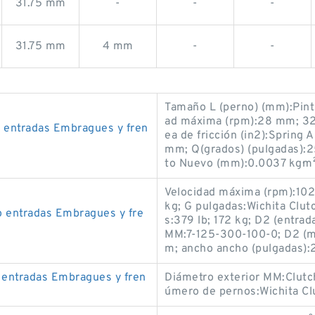
31.75 mm
-
-
-
31.75 mm
4 mm
-
-
Tamaño L (perno) (mm):Pin
ad máxima (rpm):28 mm; 32
 entradas Embragues y fren
ea de fricción (in2):Spring 
mm; Q(grados) (pulgadas):
to Nuevo (mm):0.0037 kg·m²;
Velocidad máxima (rpm):1025
kg; G pulgadas:Wichita Clu
 entradas Embragues y fre
s:379 lb; 172 kg; D2 (entrad
MM:7-125-300-100-0; D2 (mm
m; ancho ancho (pulgadas)
 entradas Embragues y fren
Diámetro exterior MM:Clutch
úmero de pernos:Wichita Cl