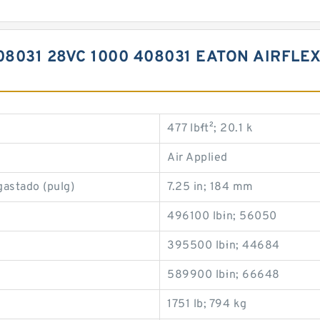
08031 28VC 1000 408031 EATON AIRFL
477 lb·ft²; 20.1 k
Air Applied
gastado (pulg)
7.25 in; 184 mm
496100 lb·in; 56050
395500 lb·in; 44684
589900 lb·in; 66648
1751 lb; 794 kg