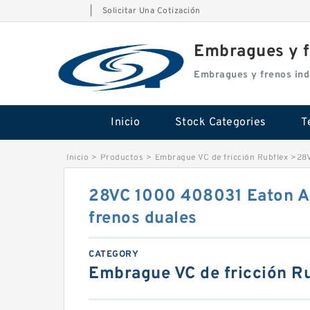
|
Solicitar Una Cotización
Embragues y f
Embragues y frenos ind
Inicio
Stock Categories
T
Inicio
>
Productos
>
Embrague VC de fricción Rubflex
>
28V
28VC 1000 408031 Eaton A
frenos duales
CATEGORY
Embrague VC de fricción R