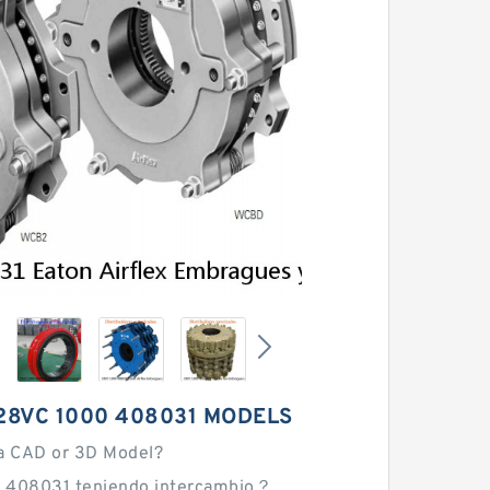
28VC 1000 408031 MODELS
a CAD or 3D Model?
 408031 teniendo intercambio？