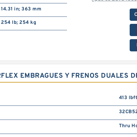
14.31 in; 363 mm
C
254 lb; 254 kg
IRFLEX EMBRAGUES Y FRENOS DUALES D
413 lb·f
32CB5
Thru H