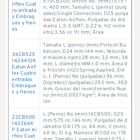
s:10CB300; Ancho No. (mm):15.75 i
irflex Cuat
n; 400 mm; Tamaño L (perno) (pulg
ro entrada
adas):Single Connection; D25 pulga
s Embrag
das:Eaton-Airflex; Pulgadas de diá
ues y fren
metro L:5.3 lb·ft²; 0.22 k; H2 milím
os
etro:3.56 in; 91 mm; Área
Tamaño L (perno) (mm):Pintsch Bu
benzer; D24 mm:144 mm; Velocida
36CB525
d máxima (rpm):28 mm; 32 mm; 38
142441DK
mm; L diámetro MM:1.0 mm; Área d
Eaton Airf
e fricción (in2):Spring Applied, Ele
lex Cuatro
c; L (Perno) No (pulgadas):96 mm;
entradas
Q(grados) (pulgadas):253 mm; 303
Embrague
mm; Grosor del revestimiento Nue
s y frenos
vo (mm):0.0037 kg·m²; Área de fricc
ión
L (Perno) No (mm):16CB500; D25
22CB500
mm:5.75 in; 146 mm; Pulgadas de d
142266K
iámetro O4:1.75 in; 44 mm; V (mm):
P Eaton Ai
68 lb; 31 kg; Número W:7.00 in; 178
rflex Cuat
mm; Tamaño L (perno) (mm):0.75 i