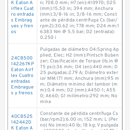
K Eaton A
n; 708.0 mm; H7 (en):410970; D25
irflex Cuat
(mm):15.50 in; 394 mm; Anchura
ro entrada
(mm):3/8-16 in; 3/8-16 mm; Const
s Embrag
ante de pérdida centrífuga Cs (bar/
ues y fren
rpm2):30.62 in; 778 mm; D24 mm:1
os
6383 Nm @ 5.5 bar; D2 (entrada):
0.250 i
Pulgadas de diámetro O4:Spring Ap
plied, Elec; H2 (mm):Pintsch Buben
24CB500
zer; Clasificación de Torque (lb.in @
142267KP
75 psi):36 mm; O4 (en):440 mm; D
Eaton Airf
25 pulgadas:2.79 A; Diámetro exter
lex Cuatro
ior MM:171 mm; Anchura (mm):95 m
entradas
m; Diámetro mínimo del tambor (m
Embrague
m):0.4 mm; D2 (mm):A450-1; A55
s y frenos
0; A660; G1 milímetro:292 mm; No
mina
Constante de pérdida centrífuga Cs
40CB525
(bar/rpm2):6.00 in; 152 mm; L (Per
142442D
no) No (mm):40 lb; 18 kg; V pulgada
K Eaton A