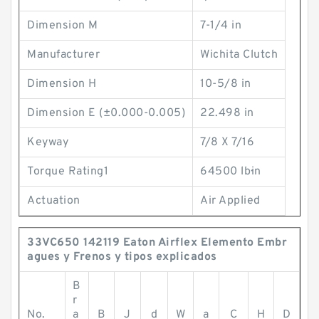
Dimension M
7-1/4 in
Manufacturer
Wichita Clutch
Dimension H
10-5/8 in
Dimension E (±0.000-0.005)
22.498 in
Keyway
7/8 X 7/16
Torque Rating1
64500 lb·in
Actuation
Air Applied
33VC650 142119 Eaton Airflex Elemento Embr
agues y Frenos y tipos explicados
B
r
No.
a
B
J
d
W
a
C
H
D