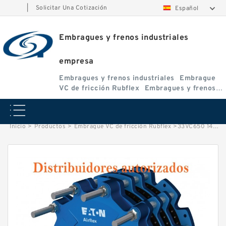
|
Solicitar Una Cotización
Español
Embragues y frenos industriales
empresa
Embragues y frenos industriales
Embrague
VC de fricción Rubflex
Embragues y frenos
VC
Inicio
>
Productos
>
Embrague VC de fricción Rubflex
>
33VC650 142119 Eaton Airflex Elemento Embragues y Frenos