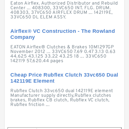
Eaton Airflex. Authorized Distributor and Rebuild
Center ... 408300, 33VC650 INT. FLG. DRUM.
408303, 37VC650 AIRFLEX DRUM ... 142119E,
33VC650 DL ELEM ASSY.
Airflex® VC Construction - The Rowland
Company
EATON Airflex® Clutches & Brakes 10M1297GP
November 2012 ... 33VC650 7.69 0.47 3.13 0.63
44.625 43.125 33.22 43.25 18 ... 33VC650
142119 57,620.44 pages
Cheap Price Rubflex Clutch 33vc650 Dual
142119E Element
Rubflex Clutch 33vc650 dual 142119E element
Manufacturer supply directly,Rubflex clutches
brakes, Rubflex CB clutch, Rubflex VC clutch,
Rubflex friction ...