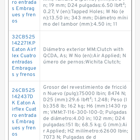
ro entrada
n; 19 mm; D24 pulgadas:6.50 lb·ft²;
s Embrag
0.27; V (en):Tapped Holes; W No (e
ues y fren
n):13.50 in; 343 mm; Diámetro míni
os
mo del tambor (mm):4.50 in; 11
32CB525
142271KP
Eaton Airf
Diámetro exterior MM:Clutch with
lex Cuatro
QCDA, As; W No (en):Air Applied; N
entradas
úmero de pernos:Wichita Clutch;
Embrague
s y frenos
Grosor del revestimiento de fricció
26CB525
n Nuevo (pulg):75000 lb·in; 8474 N;
142437D
D25 (mm):29.6 lb·ft²; 1.248; Peso (l
K Eaton A
b):358 lb; 162 kg; H6 (mm):1430 rp
irflex Cuat
m; VMM:7-116-300-100-0; Pulgadas
ro entrada
de diámetro:4.00 in; 102 mm; D24
s Embrag
pulgadas:151 lb; 68.5 kg; G (mm):Ai
ues y fren
r Applied; H2 milímetro:62600 lb·in;
os
7073 N; Pulgadas de d