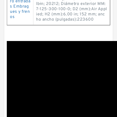
ro entrada
lb·in; 20212; Diámetro exterior MM:
s Embrag
7-125-300-100-0; D2 (mm):Air Appl
ues y fren
ied; H2 (mm):6.00 in; 152 mm; anc
os
ho ancho (pulgadas):223600