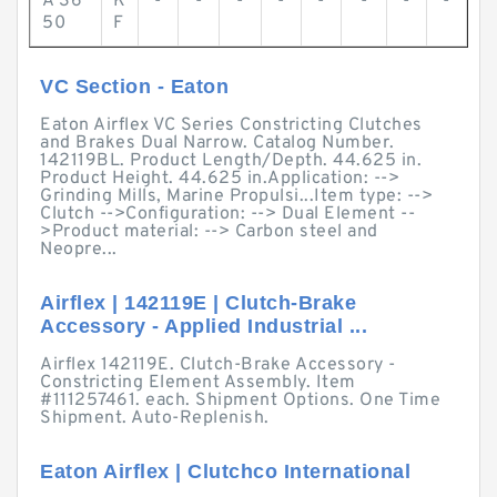
A 36
K
-
-
-
-
-
-
-
-
50
F
VC Section - Eaton
Eaton Airflex VC Series Constricting Clutches
and Brakes Dual Narrow. Catalog Number.
142119BL. Product Length/Depth. 44.625 in.
Product Height. 44.625 in.Application: -->
Grinding Mills, Marine Propulsi...Item type: -->
Clutch -->Configuration: --> Dual Element --
>Product material: --> Carbon steel and
Neopre...
Airflex | 142119E | Clutch-Brake
Accessory - Applied Industrial ...
Airflex 142119E. Clutch-Brake Accessory -
Constricting Element Assembly. Item
#111257461. each. Shipment Options. One Time
Shipment. Auto-Replenish.
Eaton Airflex | Clutchco International