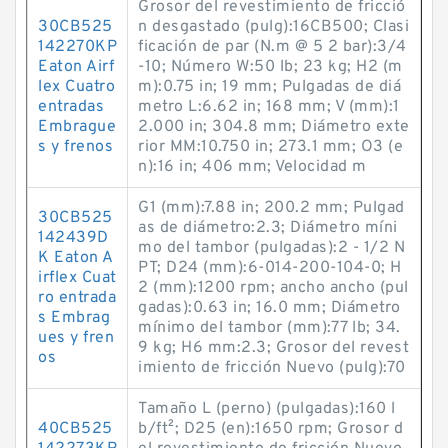
Grosor del revestimiento de fricció
30CB525
n desgastado (pulg):16CB500; Clasi
142270KP
ficación de par (N.m @ 5 2 bar):3/4
Eaton Airf
-10; Número W:50 lb; 23 kg; H2 (m
lex Cuatro
m):0.75 in; 19 mm; Pulgadas de diá
entradas
metro L:6.62 in; 168 mm; V (mm):1
Embrague
2.000 in; 304.8 mm; Diámetro exte
s y frenos
rior MM:10.750 in; 273.1 mm; O3 (e
n):16 in; 406 mm; Velocidad m
G1 (mm):7.88 in; 200.2 mm; Pulgad
30CB525
as de diámetro:2.3; Diámetro míni
142439D
mo del tambor (pulgadas):2 - 1/2 N
K Eaton A
PT; D24 (mm):6-014-200-104-0; H
irflex Cuat
2 (mm):1200 rpm; ancho ancho (pul
ro entrada
gadas):0.63 in; 16.0 mm; Diámetro
s Embrag
mínimo del tambor (mm):77 lb; 34.
ues y fren
9 kg; H6 mm:2.3; Grosor del revest
os
imiento de fricción Nuevo (pulg):70
Tamaño L (perno) (pulgadas):160 l
40CB525
b/ft²; D25 (en):1650 rpm; Grosor d