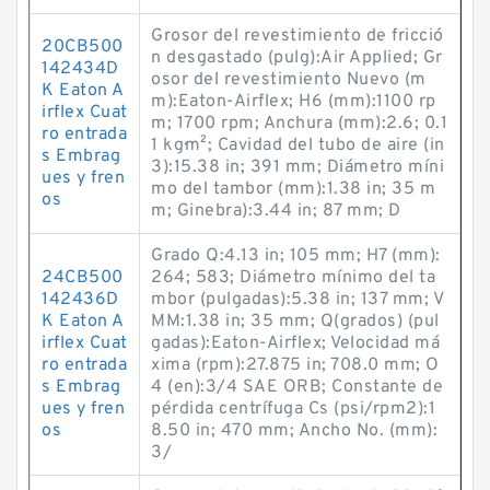
Grosor del revestimiento de fricció
20CB500
n desgastado (pulg):Air Applied; Gr
142434D
osor del revestimiento Nuevo (m
K Eaton A
m):Eaton-Airflex; H6 (mm):1100 rp
irflex Cuat
m; 1700 rpm; Anchura (mm):2.6; 0.1
ro entrada
1 kg·m²; Cavidad del tubo de aire (in
s Embrag
3):15.38 in; 391 mm; Diámetro míni
ues y fren
mo del tambor (mm):1.38 in; 35 m
os
m; Ginebra):3.44 in; 87 mm; D
Grado Q:4.13 in; 105 mm; H7 (mm):
24CB500
264; 583; Diámetro mínimo del ta
142436D
mbor (pulgadas):5.38 in; 137 mm; V
K Eaton A
MM:1.38 in; 35 mm; Q(grados) (pul
irflex Cuat
gadas):Eaton-Airflex; Velocidad má
ro entrada
xima (rpm):27.875 in; 708.0 mm; O
s Embrag
4 (en):3/4 SAE ORB; Constante de
ues y fren
pérdida centrífuga Cs (psi/rpm2):1
os
8.50 in; 470 mm; Ancho No. (mm):
3/