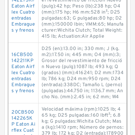
142273KP
el revestimiento de fricción Nuevo
Eaton Airf
(pulg):42 hp; Peso (lb):238 hp; O4
lex Cuatro
(mm):175 hp; H6 mm:528 in²; D25
entradas
pulgadas:63; G pulgadas:80 hp; D2
Embrague
(mm):150000 lb·in; VMM:65; Manufa
s y frenos
cturer:Wichita Clutch; Total Weight:
415 lb; Actuation:Air Applie
D25 (en):13.00 in; 330 mm; J (kg.
16CB500
m2):17.50 in; 445 mm; O4 (mm):3;
142211KP
Grosor del revestimiento de fricció
Eaton Airf
n Nuevo (pulg):1087 lb; 493 kg; Q
lex Cuatro
(grados) (mm):416241; D2 mm:1734
entradas
lb; 786 kg; D24 mm:950 rpm; D24
Embrague
(entrada):338DC; Tamaño L (perno)
s y frenos
(pulgadas):44.750 in; 1136.7 mm; An
cho No. (mm):2.45 in; 62 mm; W4
Velocidad máxima (rpm):1025 lb; 4
20CB500
65 kg; D25 pulgadas:160 lb·ft²; 6.8
142265K
kg; G pulgadas:Wichita Clutch; Mas
P Eaton Ai
a (kg):1410 rpm; Número de pernos:
rflex Cuat
379 lb; 172 kg; D2 (entrada):178900