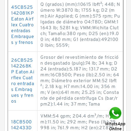
Q (grados) (mm):10615 lb·ft²; 448; N
45CB525
úmero W:3870 lb; 1755 kg; D2 (m
142081KP
m):Air Applied; G (mm):575 rpm; Pu
Eaton Airf
lgadas de diámetro O4:TBD; GMM:1
lex Cuatro
1643 lb; 5281 kg; VMM:Wichita Clut
entradas
ch; Tamaño:380 rpm; D25 (en):19.0
Embrague
0 in; 480 mm; G1 (entrada):492100
s y frenos
0 lb·in; 5559;
Grosor del revestimiento de fricció
26CB525
n desgastado (pulg):74 lb; 34 kg; D
142268K
24 (entrada):5.187 in; 131.7 mm; D2
P Eaton Ai
mm:16CB500; Peso (lb):2.50 in; 64
rflex Cuat
mm; Diámetro exterior MM:52 lb·ft
ro entrada
²; 2.18 kg; H7 mm:14.00 in; 356 m
s Embrag
m; V (en):641 mm; 25.25 in; Consta
ues y fren
nte de pérdida centrífuga Cs (bar/r
os
pm2):1.44 in; 37 mm; Tama
VMM:54 gpm; 204.4 dm³/m; H7 (m
18CB500
m):11.50 in; 292 mm; Peso (lb):29.
142433D
998 in; 761.9 mm; H2 (en):27.875 i