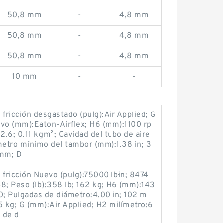
50,8 mm
-
4,8 mm
50,8 mm
-
4,8 mm
50,8 mm
-
4,8 mm
10 mm
-
-
 fricción desgastado (pulg):Air Applied; G
evo (mm):Eaton-Airflex; H6 (mm):1100 rp
.6; 0.11 kg·m²; Cavidad del tubo de aire
metro mínimo del tambor (mm):1.38 in; 3
 mm; D
 fricción Nuevo (pulg):75000 lb·in; 8474
48; Peso (lb):358 lb; 162 kg; H6 (mm):143
; Pulgadas de diámetro:4.00 in; 102 m
5 kg; G (mm):Air Applied; H2 milímetro:6
s de d