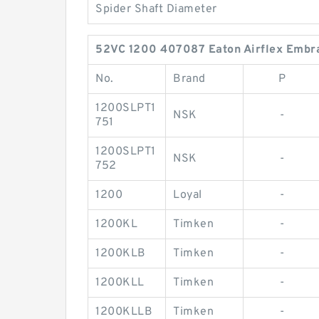
Spider Shaft Diameter
52VC 1200 407087 Eaton Airflex Embrag
No.
Brand
P
1200SLPT1
NSK
-
751
1200SLPT1
NSK
-
752
1200
Loyal
-
1200KL
Timken
-
1200KLB
Timken
-
1200KLL
Timken
-
1200KLLB
Timken
-