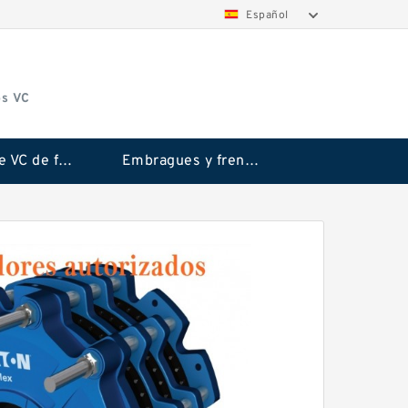
Español
os VC
Embrague VC de fricción Rubflex
Embragues y frenos VC