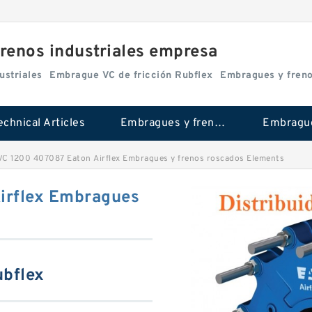
renos industriales empresa
ustriales
Embrague VC de fricción Rubflex
Embragues y fren
echnical Articles
Embragues y frenos industriales
C 1200 407087 Eaton Airflex Embragues y frenos roscados Elements
irflex Embragues
s
ubflex