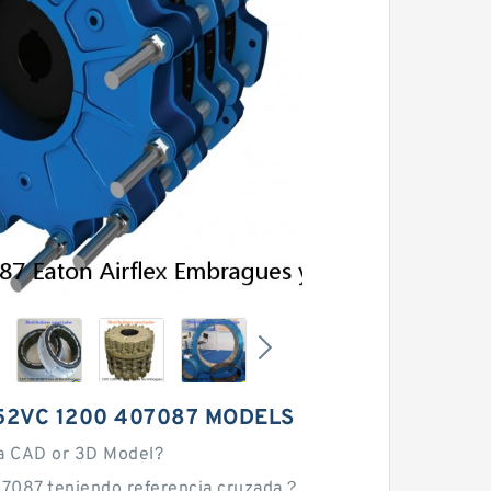
52VC 1200 407087 MODELS
a CAD or 3D Model?
7087 teniendo referencia cruzada？