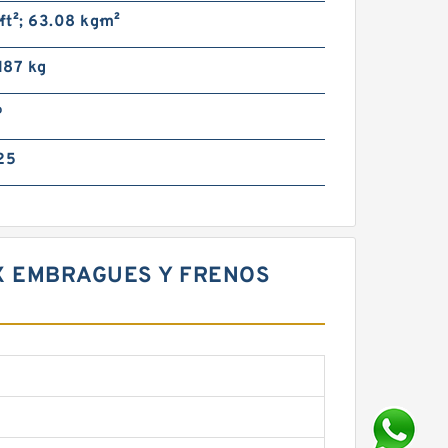
·ft²; 63.08 kg·m²
 187 kg
º
25
EX EMBRAGUES Y FRENOS