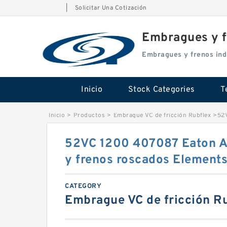
|
Solicitar Una Cotización
Embragues y f
Embragues y frenos ind
Inicio
Stock Categories
T
Inicio
>
Productos
>
Embrague VC de fricción Rubflex
>
52V
52VC 1200 407087 Eaton A
y frenos roscados Element
CATEGORY
Embrague VC de fricción R