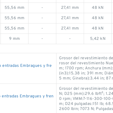
55,56 mm
-
27,41 mm
48 kN
55,56 mm
-
27,41 mm
48 kN
55,56 mm
-
27,41 mm
48 kN
9 mm
-
-
5,42 kN
Grosor del revestimiento de
rosor del revestimiento Nu
 entradas Embragues y fre
m; 1700 rpm; Anchura (mm):2
(in3):15.38 in; 391 mm; Diá
5 mm; Ginebra):3.44 in; 87
Grosor del revestimiento de
N; D25 (mm):29.6 lb·ft²; 1.2
 entradas Embragues y fren
0 rpm; VMM:7-116-300-100-0
m; D24 pulgadas:151 lb; 68.
2600 lb·in; 7073 N; Pulgada