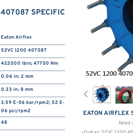
0 407087 SPECIFIC
Eaton Airflex
52VC 1200 407087
422000 lb·in; 47700 Nm
0.06 in; 2 mm
0.33 in; 8 mm
3.59 E-06 bar/rpm2; 52 E-
06 psi/rpm2
EATON AIRFLEX 
48
Need 
¿Qué es 52VC 1200 40