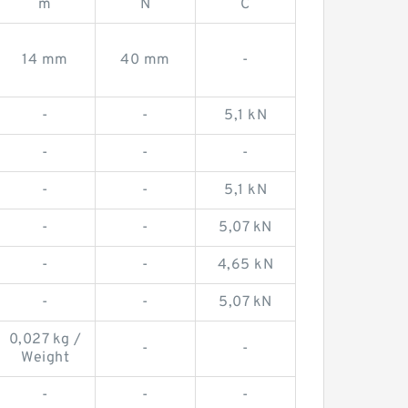
m
N
C
14 mm
40 mm
-
-
-
5,1 kN
-
-
-
-
-
5,1 kN
-
-
5,07 kN
-
-
4,65 kN
-
-
5,07 kN
0,027 kg /
-
-
Weight
-
-
-