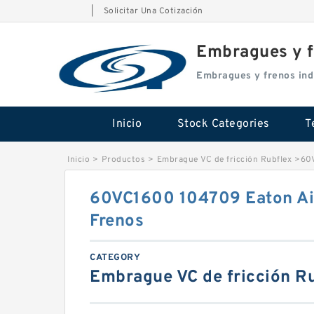
|
Solicitar Una Cotización
Embragues y f
Embragues y frenos ind
Inicio
Stock Categories
T
Inicio
>
Productos
>
Embrague VC de fricción Rubflex
>
60V
60VC1600 104709 Eaton Ai
Frenos
CATEGORY
Embrague VC de fricción R