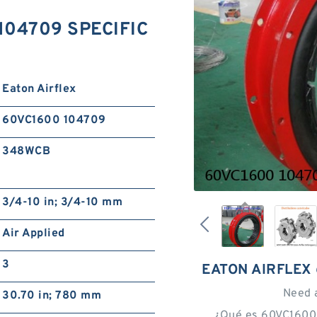
 104709 SPECIFIC
Eaton Airflex
60VC1600 104709
348WCB
3/4-10 in; 3/4-10 mm
Air Applied
3
EATON AIRFLEX
Need 
30.70 in; 780 mm
¿Qué es 60VC1600