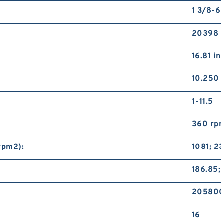
1 3/8-6
20398 l
16.81 i
10.250
1-11.5
360 rp
rpm2):
1081; 
186.85
205800
16