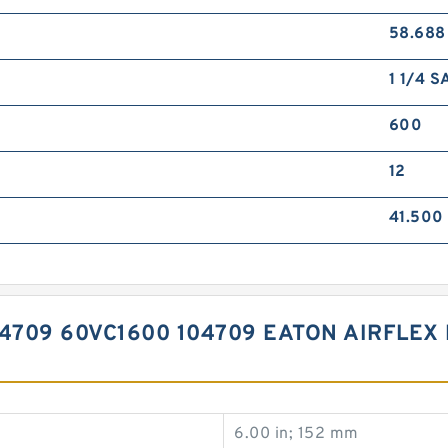
58.688
1 1/4 
600
12
41.500 
04709 60VC1600 104709 EATON AIRFLE
6.00 in; 152 mm