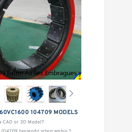
 60VC1600 104709 MODELS
a CAD or 3D Model?
 104709 teniendo intercambio？