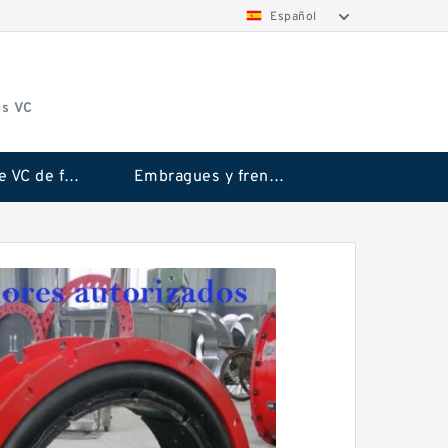
Español
os VC
Embrague VC de fricción Rubflex
Embragues y frenos VC