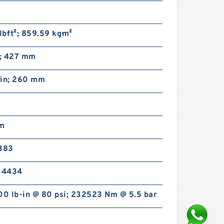
b·ft²; 859.59 kg·m²
n; 427 mm
 in; 260 mm
m
2383
; 4434
0 lb-in @ 80 psi; 232523 Nm @ 5.5 bar