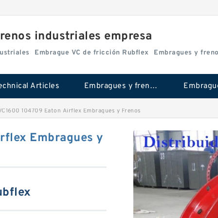
renos industriales empresa
ustriales
Embrague VC de fricción Rubflex
Embragues y fren
echnical Articles
Embragues y frenos industriales
C1600 104709 Eaton Airflex Embragues y Frenos
rflex Embragues y
ubflex