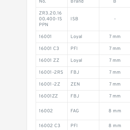
No.
Brand
B
ZR3.20.16
00.400-1S
ISB
-
PPN
16001
Loyal
7 mm
16001 C3
PFI
7 mm
16001 ZZ
Loyal
7 mm
16001-2RS
FBJ
7 mm
16001-2Z
ZEN
7 mm
16001ZZ
FBJ
7 mm
16002
FAG
8 mm
16002 C3
PFI
8 mm