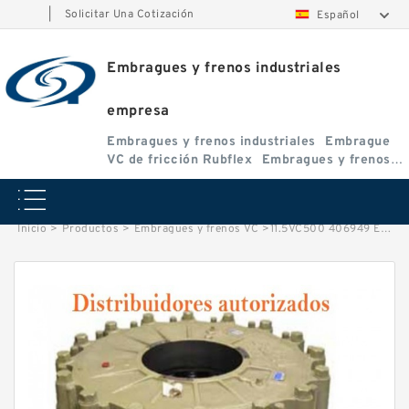
|
Solicitar Una Cotización
Español
Embragues y frenos industriales
empresa
Embragues y frenos industriales
Embrague
VC de fricción Rubflex
Embragues y frenos
VC
Inicio
>
Productos
>
Embragues y frenos VC
>
11.5VC500 406949 Eaton Airflex Adaptador ventilado Buje adaptador Embragues y frenos