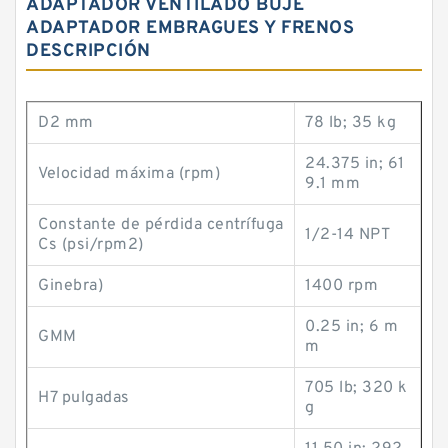
ADAPTADOR VENTILADO BUJE
ADAPTADOR EMBRAGUES Y FRENOS
DESCRIPCIÓN
D2 mm
78 lb; 35 kg
24.375 in; 61
Velocidad máxima (rpm)
9.1 mm
Constante de pérdida centrífuga
1/2-14 NPT
Cs (psi/rpm2)
Ginebra)
1400 rpm
0.25 in; 6 m
GMM
m
705 lb; 320 k
H7 pulgadas
g