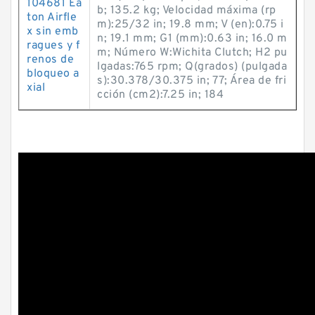
104681 Ea
b; 135.2 kg; Velocidad máxima (rp
ton Airfle
m):25/32 in; 19.8 mm; V (en):0.75 i
x sin emb
n; 19.1 mm; G1 (mm):0.63 in; 16.0 m
ragues y f
m; Número W:Wichita Clutch; H2 pu
renos de
lgadas:765 rpm; Q(grados) (pulgada
bloqueo a
s):30.378/30.375 in; 77; Área de fri
xial
cción (cm2):7.25 in; 184