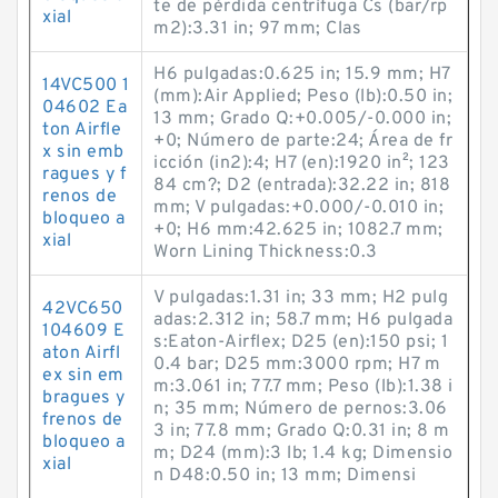
te de pérdida centrífuga Cs (bar/rp
xial
m2):3.31 in; 97 mm; Clas
H6 pulgadas:0.625 in; 15.9 mm; H7
14VC500 1
(mm):Air Applied; Peso (lb):0.50 in;
04602 Ea
13 mm; Grado Q:+0.005/-0.000 in;
ton Airfle
+0; Número de parte:24; Área de fr
x sin emb
icción (in2):4; H7 (en):1920 in²; 123
ragues y f
84 cm?; D2 (entrada):32.22 in; 818
renos de
mm; V pulgadas:+0.000/-0.010 in;
bloqueo a
+0; H6 mm:42.625 in; 1082.7 mm;
xial
Worn Lining Thickness:0.3
V pulgadas:1.31 in; 33 mm; H2 pulg
42VC650
adas:2.312 in; 58.7 mm; H6 pulgada
104609 E
s:Eaton-Airflex; D25 (en):150 psi; 1
aton Airfl
0.4 bar; D25 mm:3000 rpm; H7 m
ex sin em
m:3.061 in; 77.7 mm; Peso (lb):1.38 i
bragues y
n; 35 mm; Número de pernos:3.06
frenos de
3 in; 77.8 mm; Grado Q:0.31 in; 8 m
bloqueo a
m; D24 (mm):3 lb; 1.4 kg; Dimensio
xial
n D48:0.50 in; 13 mm; Dimensi