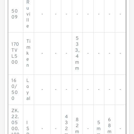
R
u
50
vi
-
-
-
-
-
-
-
-
09
ll
e
5
Ti
170
3
m
TV
3,
k
-
-
-
-
-
-
-
L5
4
e
00
m
n
m
16
L
0/
o
-
-
-
-
-
-
-
-
50
y
0
al
ZK.
22.
4
8
6
05
I
3
5
2
8
00.
S
-
-
2
-
m
-
m
m