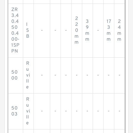
ZR
3.4
2
0.4
3
17
2
I
2
50
9
3
4
S
-
-
-
0
-
0.4
m
m
m
B
m
00-
m
m
m
m
1SP
PN
R
u
50
vi
-
-
-
-
-
-
-
-
00
ll
e
R
u
50
vi
-
-
-
-
-
-
-
-
03
ll
e