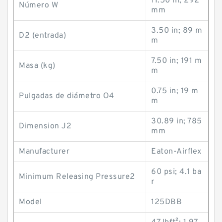
11.50 in; 292
Número W
mm
3.50 in; 89 m
D2 (entrada)
m
7.50 in; 191 m
Masa (kg)
m
0.75 in; 19 m
Pulgadas de diámetro O4
m
30.89 in; 785
Dimension J2
mm
Manufacturer
Eaton-Airflex
60 psi; 4.1 ba
Minimum Releasing Pressure2
r
Model
125DBB