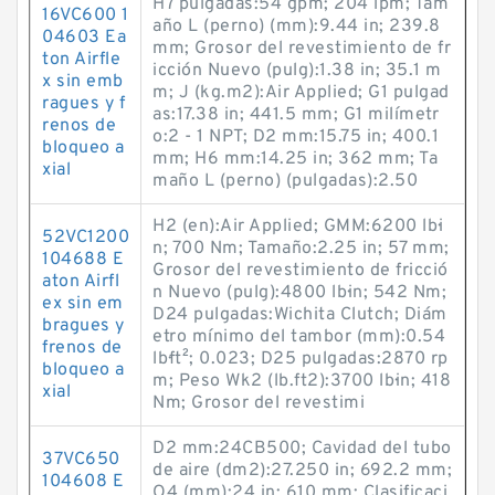
H7 pulgadas:54 gpm; 204 lpm; Tam
16VC600 1
año L (perno) (mm):9.44 in; 239.8
04603 Ea
mm; Grosor del revestimiento de fr
ton Airfle
icción Nuevo (pulg):1.38 in; 35.1 m
x sin emb
m; J (kg.m2):Air Applied; G1 pulgad
ragues y f
as:17.38 in; 441.5 mm; G1 milímetr
renos de
o:2 - 1 NPT; D2 mm:15.75 in; 400.1
bloqueo a
mm; H6 mm:14.25 in; 362 mm; Ta
xial
maño L (perno) (pulgadas):2.50
H2 (en):Air Applied; GMM:6200 lb·i
52VC1200
n; 700 Nm; Tamaño:2.25 in; 57 mm;
104688 E
Grosor del revestimiento de fricció
aton Airfl
n Nuevo (pulg):4800 lb·in; 542 Nm;
ex sin em
D24 pulgadas:Wichita Clutch; Diám
bragues y
etro mínimo del tambor (mm):0.54
frenos de
lb·ft²; 0.023; D25 pulgadas:2870 rp
bloqueo a
m; Peso Wk2 (lb.ft2):3700 lb·in; 418
xial
Nm; Grosor del revestimi
D2 mm:24CB500; Cavidad del tubo
37VC650
de aire (dm2):27.250 in; 692.2 mm;
104608 E
O4 (mm):24 in; 610 mm; Clasificaci