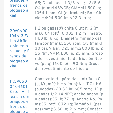
bragues y
65; G pulgadas:1 3/8-6 in; 1 3/8-6;
frenos de
O4 (mm):148WCB; GMM:41.500 in;
bloqueo a
1054.1 mm; G1 (entrada):4; Bolt Cir
xial
cle H4:24.500 in; 622.3 mm;
H2 pulgadas:Wichita Clutch; G (m
20VC600
m):0.04 lb·ft²; 0.002; H2 milímetro:
104613 Ea
14.0 lb; 6 kg; Diámetro mínimo del
ton Airfle
tambor (mm):5250 rpm; O3 (mm):1
x sin emb
30 psi; 9 bar; D25 mm:2000 lb·in; 2
ragues y f
25 Nm; VMM:1.00 in; 25 mm; Groso
renos de
r del revestimiento de fricción Nue
bloqueo a
vo (pulg):1600 lb·in; 90 Nm; Grosor
xial
del revestimiento de fricció
Constante de pérdida centrífuga Cs
11.5VC50
(psi/rpm2):1; H6 (mm):Air (DC); H6
0 104601
(pulgadas):23.82 in; 605 mm; H2 p
Eaton Airf
ulgadas:1/2-14 NPT; ancho ancho (p
lex sin em
ulgadas):35 lb; 77 kg; Ancho No. (m
bragues y
m):35 lb·ft²; 0.72 kg; Tamaño L (per
frenos de
no) (mm):8.50 in; 216 mm; Constan
bloqueo a