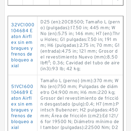
D25 (en):20CB500; Tamaño L (pern
32VC1000
o) (pulgadas):17.50 in; 445 mm; W
104684 E
No (en):5.75 in; 146 mm; H7 (en):Thr
aton Airfl
u Holes; G1 pulgadas:7.50 in; 191 m
ex sin em
m; H6 (pulgadas):2.75 in; 70 mm; G1
bragues y
(entrada):4.75 in; 121 mm; Grosor d
frenos de
el revestimiento Nuevo (mm):8.50
bloqueo a
lb·ft²; 0.36; Cavidad del tubo de aire
xial
(in3):93 lb; 42 kg;
Tamaño L (perno) (mm):370 mm; W
51VC1600
No (en):750 mm; Pulgadas de diám
104689 E
etro O4:900 mm; H6 mm:220 kg;
aton Airfl
Grosor del revestimiento de fricció
ex sin em
n desgastado (pulg):0.4; H7 (mm):P
bragues y
intsch Bubenzer; H2 pulgadas:450
frenos de
mm; Área de fricción (cm2):Ed 121/
bloqueo a
6 for 19500 N; Diámetro mínimo de
xial
l tambor (pulgadas):22500 Nm; D2