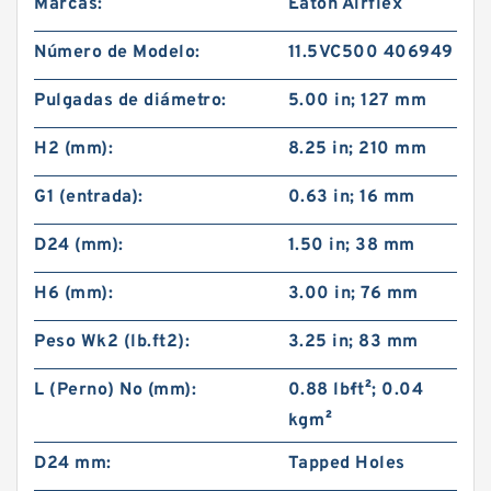
Marcas:
Eaton Airflex
Número de Modelo:
11.5VC500 406949
Pulgadas de diámetro:
5.00 in; 127 mm
H2 (mm):
8.25 in; 210 mm
G1 (entrada):
0.63 in; 16 mm
D24 (mm):
1.50 in; 38 mm
H6 (mm):
3.00 in; 76 mm
Peso Wk2 (lb.ft2):
3.25 in; 83 mm
L (Perno) No (mm):
0.88 lb·ft²; 0.04
kg·m²
D24 mm:
Tapped Holes