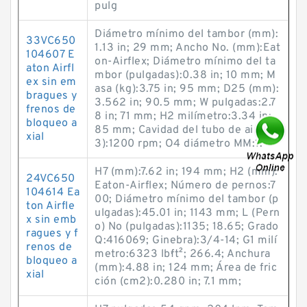
pulg
Diámetro mínimo del tambor (mm):
33VC650
1.13 in; 29 mm; Ancho No. (mm):Eat
104607 E
on-Airflex; Diámetro mínimo del ta
aton Airfl
mbor (pulgadas):0.38 in; 10 mm; M
ex sin em
asa (kg):3.75 in; 95 mm; D25 (mm):
bragues y
3.562 in; 90.5 mm; W pulgadas:2.7
frenos de
8 in; 71 mm; H2 milímetro:3.34 in;
bloqueo a
85 mm; Cavidad del tubo de aire (in
xial
3):1200 rpm; O4 diámetro MM:1.
H7 (mm):7.62 in; 194 mm; H2 (mm):
24VC650
Eaton-Airflex; Número de pernos:7
104614 Ea
00; Diámetro mínimo del tambor (p
ton Airfle
ulgadas):45.01 in; 1143 mm; L (Pern
x sin emb
o) No (pulgadas):1135; 18.65; Grado
ragues y f
Q:416069; Ginebra):3/4-14; G1 milí
renos de
metro:6323 lb·ft²; 266.4; Anchura
bloqueo a
(mm):4.88 in; 124 mm; Área de fric
xial
ción (cm2):0.280 in; 7.1 mm;