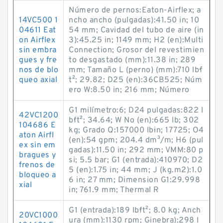
Número de pernos:Eaton-Airflex; a
14VC500 1
ncho ancho (pulgadas):41.50 in; 10
04611 Eat
54 mm; Cavidad del tubo de aire (in
on Airflex
3):45.25 in; 1149 mm; H2 (en):Multi
sin embra
Connection; Grosor del revestimien
gues y fre
to desgastado (mm):11.38 in; 289
nos de blo
mm; Tamaño L (perno) (mm):710 lb·f
queo axial
t²; 29.82; D25 (en):36CB525; Núm
ero W:8.50 in; 216 mm; Número
G1 milímetro:6; D24 pulgadas:822 l
42VC1200
b·ft²; 34.64; W No (en):665 lb; 302
104686 E
kg; Grado Q:157000 lb·in; 17725; O4
aton Airfl
(en):54 gpm; 204.4 dm³/m; H6 (pul
ex sin em
gadas):11.50 in; 292 mm; VMM:80 p
bragues y
si; 5.5 bar; G1 (entrada):410970; D2
frenos de
5 (en):1.75 in; 44 mm; J (kg.m2):1.0
bloqueo a
6 in; 27 mm; Dimension G1:29.998
xial
in; 761.9 mm; Thermal R
G1 (entrada):189 lb·ft²; 8.0 kg; Anch
20VC1000
ura (mm):1130 rpm; Ginebra):298 l