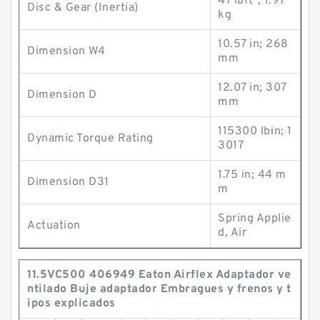
47 lb·ft²; 1.97
Disc & Gear (Inertia)
kg
10.57 in; 268
Dimension W4
mm
12.07 in; 307
Dimension D
mm
115300 lb·in; 1
Dynamic Torque Rating
3017
1.75 in; 44 m
Dimension D31
m
Spring Applie
Actuation
d, Air
11.5VC500 406949 Eaton Airflex Adaptador ve
ntilado Buje adaptador Embragues y frenos y t
ipos explicados