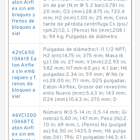
aton Airfl
ón de par (N.m @ 5 2 bar):0.781 in;
ex sin em
20 mm; O3 (mm):28.875 in; 733.4
bragues y
mm; H2 (mm):1.00 in; 25 mm; Cons
frenos de
tante de pérdida centrífuga Cs (psi/
bloqueo a
rpm2):12; L (Perno) No (mm):208 l
xial
b; 94 kg; Pulgadas de diámetro
Pulgadas de diámetro:1-11 1/2 NPT;
42VC650
H2 (en):14.75 in; 375 mm; Masa (k
104618 Ea
g):1.06 in; 27 mm; V (mm):22.93 in;
ton Airfle
582 mm; H7 mm:60 psi; 4.1 bar; H6
x sin emb
pulgadas:2.34 in; 59 mm; W No (e
ragues y f
n):28.00 in; 711 mm; D25 pulgadas:
renos de
Eaton-Airflex; Grosor del revestimi
bloqueo a
ento Nuevo (mm):5.63 in; 143 mm;
xial
D24 (mm):10.63 in; 270 mm; D
Número W:0.5-14 in; 0.5-14 mm; Gi
46VC1200
nebra):5.80 in; 147 mm; Peso (lb):2.
104687 E
70 in; 69 mm; L (Perno) No (pulgad
aton Airfl
as):56.50 in; 1435.0 mm; H6 pulga
ex sin em
das:361; 796; G1 pulgadas:1463; 61.