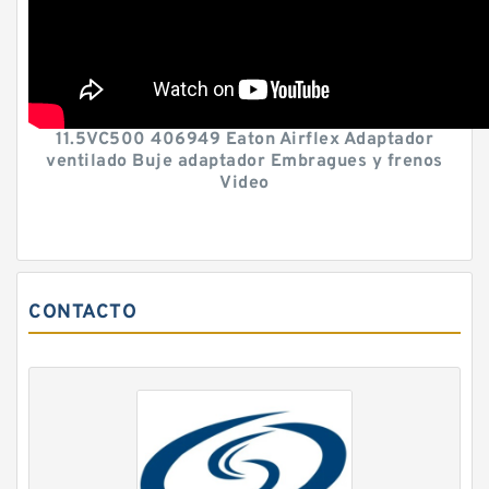
11.5VC500 406949 Eaton Airflex Adaptador
ventilado Buje adaptador Embragues y frenos
Video
CONTACTO