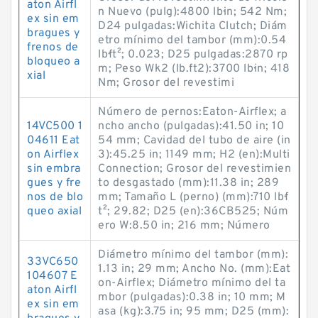
aton Airfl
n Nuevo (pulg):4800 lb·in; 542 Nm;
ex sin em
D24 pulgadas:Wichita Clutch; Diám
bragues y
etro mínimo del tambor (mm):0.54
frenos de
lb·ft²; 0.023; D25 pulgadas:2870 rp
bloqueo a
m; Peso Wk2 (lb.ft2):3700 lb·in; 418
xial
Nm; Grosor del revestimi
Número de pernos:Eaton-Airflex; a
14VC500 1
ncho ancho (pulgadas):41.50 in; 10
04611 Eat
54 mm; Cavidad del tubo de aire (in
on Airflex
3):45.25 in; 1149 mm; H2 (en):Multi
sin embra
Connection; Grosor del revestimien
gues y fre
to desgastado (mm):11.38 in; 289
nos de blo
mm; Tamaño L (perno) (mm):710 lb·f
queo axial
t²; 29.82; D25 (en):36CB525; Núm
ero W:8.50 in; 216 mm; Número
Diámetro mínimo del tambor (mm):
33VC650
1.13 in; 29 mm; Ancho No. (mm):Eat
104607 E
on-Airflex; Diámetro mínimo del ta
aton Airfl
mbor (pulgadas):0.38 in; 10 mm; M
ex sin em
asa (kg):3.75 in; 95 mm; D25 (mm):