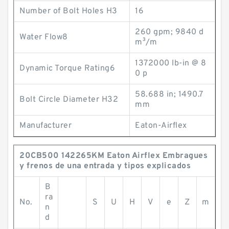
Number of Bolt Holes H3
16
260 gpm; 9840 d
Water Flow8
m³/m
1372000 lb-in @ 8
Dynamic Torque Rating6
0 p
58.688 in; 1490.7
Bolt Circle Diameter H32
mm
Manufacturer
Eaton-Airflex
20CB500 142265KM Eaton Airflex Embragues
y frenos de una entrada y tipos explicados
B
ra
No.
S
U
H
V
e
Z
m
n
d