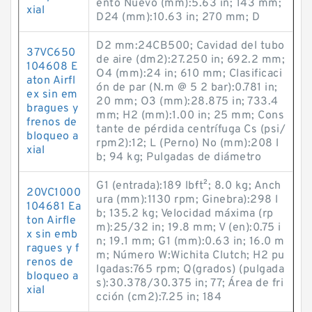
ento Nuevo (mm):5.63 in; 143 mm;
xial
D24 (mm):10.63 in; 270 mm; D
D2 mm:24CB500; Cavidad del tubo
37VC650
de aire (dm2):27.250 in; 692.2 mm;
104608 E
O4 (mm):24 in; 610 mm; Clasificaci
aton Airfl
ón de par (N.m @ 5 2 bar):0.781 in;
ex sin em
20 mm; O3 (mm):28.875 in; 733.4
bragues y
mm; H2 (mm):1.00 in; 25 mm; Cons
frenos de
tante de pérdida centrífuga Cs (psi/
bloqueo a
rpm2):12; L (Perno) No (mm):208 l
xial
b; 94 kg; Pulgadas de diámetro
G1 (entrada):189 lb·ft²; 8.0 kg; Anch
20VC1000
ura (mm):1130 rpm; Ginebra):298 l
104681 Ea
b; 135.2 kg; Velocidad máxima (rp
ton Airfle
m):25/32 in; 19.8 mm; V (en):0.75 i
x sin emb
n; 19.1 mm; G1 (mm):0.63 in; 16.0 m
ragues y f
m; Número W:Wichita Clutch; H2 pu
renos de
lgadas:765 rpm; Q(grados) (pulgada
bloqueo a
s):30.378/30.375 in; 77; Área de fri
xial
cción (cm2):7.25 in; 184