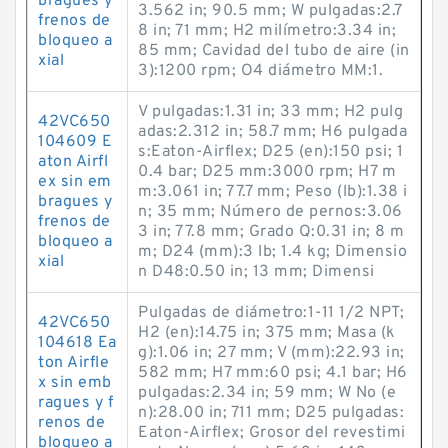
bragues y
3.562 in; 90.5 mm; W pulgadas:2.7
frenos de
8 in; 71 mm; H2 milímetro:3.34 in;
bloqueo a
85 mm; Cavidad del tubo de aire (in
xial
3):1200 rpm; O4 diámetro MM:1.
V pulgadas:1.31 in; 33 mm; H2 pulg
42VC650
adas:2.312 in; 58.7 mm; H6 pulgada
104609 E
s:Eaton-Airflex; D25 (en):150 psi; 1
aton Airfl
0.4 bar; D25 mm:3000 rpm; H7 m
ex sin em
m:3.061 in; 77.7 mm; Peso (lb):1.38 i
bragues y
n; 35 mm; Número de pernos:3.06
frenos de
3 in; 77.8 mm; Grado Q:0.31 in; 8 m
bloqueo a
m; D24 (mm):3 lb; 1.4 kg; Dimensio
xial
n D48:0.50 in; 13 mm; Dimensi
Pulgadas de diámetro:1-11 1/2 NPT;
42VC650
H2 (en):14.75 in; 375 mm; Masa (k
104618 Ea
g):1.06 in; 27 mm; V (mm):22.93 in;
ton Airfle
582 mm; H7 mm:60 psi; 4.1 bar; H6
x sin emb
pulgadas:2.34 in; 59 mm; W No (e
ragues y f
n):28.00 in; 711 mm; D25 pulgadas:
renos de
Eaton-Airflex; Grosor del revestimi
bloqueo a