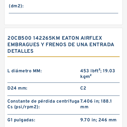
(dm2):
20CB500 142265KM EATON AIRFLEX
EMBRAGUES Y FRENOS DE UNA ENTRADA
DETALLES
L diámetro MM:
453 lb·ft²; 19.03
kg·m²
D24 mm:
C2
Constante de pérdida centrífuga
7.406 in; 188.1
Cs (psi/rpm2):
mm
G1 pulgadas:
9.70 in; 246 mm