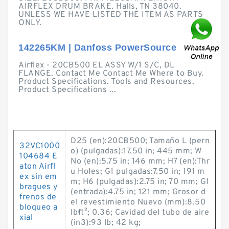
AIRFLEX DRUM BRAKE. Halls, TN 38040.
UNLESS WE HAVE LISTED THE ITEM AS PARTS
ONLY.
142265KM | Danfoss PowerSource
Airflex - 20CB500 EL ASSY W/1 S/C, DL
FLANGE. Contact Me Contact Me Where to Buy.
Product Specifications. Tools and Resources.
Product Specifications ...
D25 (en):20CB500; Tamaño L (pern
32VC1000
o) (pulgadas):17.50 in; 445 mm; W
104684 E
No (en):5.75 in; 146 mm; H7 (en):Thr
aton Airfl
u Holes; G1 pulgadas:7.50 in; 191 m
ex sin em
m; H6 (pulgadas):2.75 in; 70 mm; G1
bragues y
(entrada):4.75 in; 121 mm; Grosor d
frenos de
el revestimiento Nuevo (mm):8.50
bloqueo a
lb·ft²; 0.36; Cavidad del tubo de aire
xial
(in3):93 lb; 42 kg;