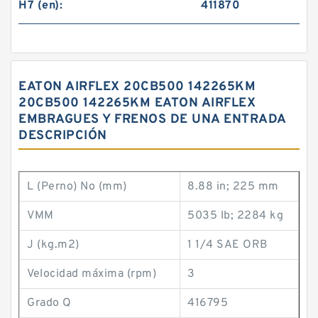
H7 (en):
411870
EATON AIRFLEX 20CB500 142265KM
20CB500 142265KM EATON AIRFLEX
EMBRAGUES Y FRENOS DE UNA ENTRADA
DESCRIPCIÓN
L (Perno) No (mm)
8.88 in; 225 mm
VMM
5035 lb; 2284 kg
J (kg.m2)
1 1/4 SAE ORB
Velocidad máxima (rpm)
3
Grado Q
416795