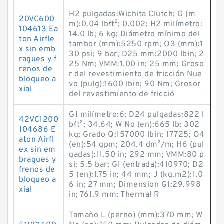
H2 pulgadas:Wichita Clutch; G (m
20VC600
m):0.04 lb·ft²; 0.002; H2 milímetro:
104613 Ea
14.0 lb; 6 kg; Diámetro mínimo del
ton Airfle
tambor (mm):5250 rpm; O3 (mm):1
x sin emb
30 psi; 9 bar; D25 mm:2000 lb·in; 2
ragues y f
25 Nm; VMM:1.00 in; 25 mm; Groso
renos de
r del revestimiento de fricción Nue
bloqueo a
vo (pulg):1600 lb·in; 90 Nm; Grosor
xial
del revestimiento de fricció
G1 milímetro:6; D24 pulgadas:822 l
42VC1200
b·ft²; 34.64; W No (en):665 lb; 302
104686 E
kg; Grado Q:157000 lb·in; 17725; O4
aton Airfl
(en):54 gpm; 204.4 dm³/m; H6 (pul
ex sin em
gadas):11.50 in; 292 mm; VMM:80 p
bragues y
si; 5.5 bar; G1 (entrada):410970; D2
frenos de
5 (en):1.75 in; 44 mm; J (kg.m2):1.0
bloqueo a
6 in; 27 mm; Dimension G1:29.998
xial
in; 761.9 mm; Thermal R
Tamaño L (perno) (mm):370 mm; W