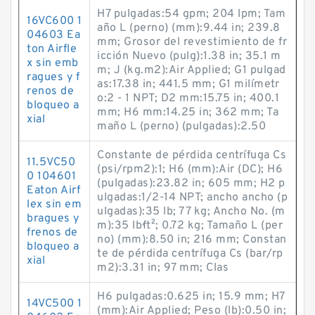
H7 pulgadas:54 gpm; 204 lpm; Tam
16VC600 1
año L (perno) (mm):9.44 in; 239.8
04603 Ea
mm; Grosor del revestimiento de fr
ton Airfle
icción Nuevo (pulg):1.38 in; 35.1 m
x sin emb
m; J (kg.m2):Air Applied; G1 pulgad
ragues y f
as:17.38 in; 441.5 mm; G1 milímetr
renos de
o:2 - 1 NPT; D2 mm:15.75 in; 400.1
bloqueo a
mm; H6 mm:14.25 in; 362 mm; Ta
xial
maño L (perno) (pulgadas):2.50
Constante de pérdida centrífuga Cs
11.5VC50
(psi/rpm2):1; H6 (mm):Air (DC); H6
0 104601
(pulgadas):23.82 in; 605 mm; H2 p
Eaton Airf
ulgadas:1/2-14 NPT; ancho ancho (p
lex sin em
ulgadas):35 lb; 77 kg; Ancho No. (m
bragues y
m):35 lb·ft²; 0.72 kg; Tamaño L (per
frenos de
no) (mm):8.50 in; 216 mm; Constan
bloqueo a
te de pérdida centrífuga Cs (bar/rp
xial
m2):3.31 in; 97 mm; Clas
H6 pulgadas:0.625 in; 15.9 mm; H7
14VC500 1
(mm):Air Applied; Peso (lb):0.50 in;