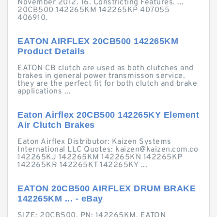
November 2012. 16. Constricting Features. ...
20CB500 142265KM 142265KP 407055
406910.
EATON AIRFLEX 20CB500 142265KM
Product Details
EATON CB clutch are used as both clutches and
brakes in general power transmisson service.
they are the perfect fit for both clutch and brake
applications ...
Eaton Airflex 20CB500 142265KY Element
Air Clutch Brakes
Eaton Airflex Distributor: Kaizen Systems
International LLC Quotes:
kaizen@kaizen.com.co
142265KJ 142265KM 142265KN 142265KP
142265KR 142265KT 142265KY ...
EATON 20CB500 AIRFLEX DRUM BRAKE
142265KM ... - eBay
SIZE: 20CB500. PN: 142265KM. EATON