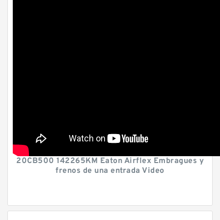
20CB500 142265KM Eaton Airflex Embragues y
frenos de una entrada Video