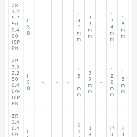
ZR
3.2
1
1
5.2
3
1
I
4
2
50
3
8
S
-
-
-
7
-
4
0.4
m
m
B
m
m
00-
m
m
m
m
1SP
PN
ZR
3.3
1
1
2.2
3
1
I
8
2
50
9
8
S
-
-
-
1
-
2
0.4
m
m
B
m
m
00-
m
m
m
m
1SP
PN
ZR
3.4
2
0.4
3
17
2
I
2
50
9
3
4