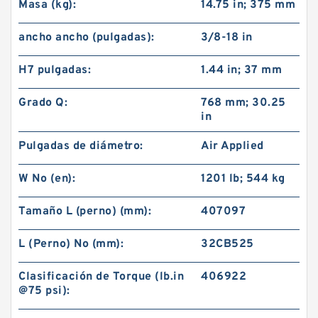
Masa (kg):
14.75 in; 375 mm
ancho ancho (pulgadas):
3/8-18 in
H7 pulgadas:
1.44 in; 37 mm
Grado Q:
768 mm; 30.25
in
Pulgadas de diámetro:
Air Applied
W No (en):
1201 lb; 544 kg
Tamaño L (perno) (mm):
407097
L (Perno) No (mm):
32CB525
Clasificación de Torque (lb.in
406922
@75 psi):