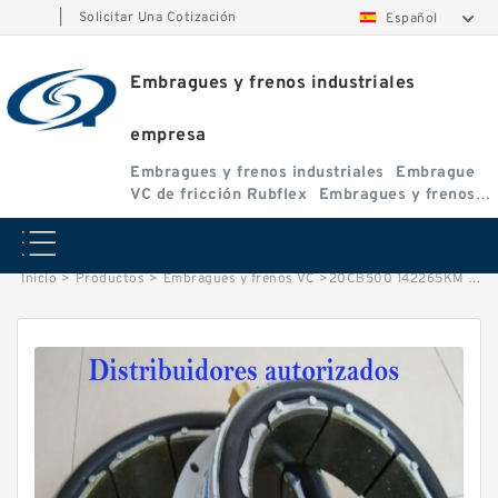
|
Solicitar Una Cotización
Español
Embragues y frenos industriales
empresa
Embragues y frenos industriales
Embrague
VC de fricción Rubflex
Embragues y frenos
VC
Inicio
>
Productos
>
Embragues y frenos VC
>
20CB500 142265KM Eaton Airflex Embragues y frenos de una entrada