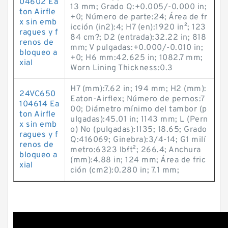
04602 Ea
13 mm; Grado Q:+0.005/-0.000 in;
ton Airfle
+0; Número de parte:24; Área de fr
x sin emb
icción (in2):4; H7 (en):1920 in²; 123
ragues y f
84 cm?; D2 (entrada):32.22 in; 818
renos de
mm; V pulgadas:+0.000/-0.010 in;
bloqueo a
+0; H6 mm:42.625 in; 1082.7 mm;
xial
Worn Lining Thickness:0.3
H7 (mm):7.62 in; 194 mm; H2 (mm):
24VC650
Eaton-Airflex; Número de pernos:7
104614 Ea
00; Diámetro mínimo del tambor (p
ton Airfle
ulgadas):45.01 in; 1143 mm; L (Pern
x sin emb
o) No (pulgadas):1135; 18.65; Grado
ragues y f
Q:416069; Ginebra):3/4-14; G1 milí
renos de
metro:6323 lb·ft²; 266.4; Anchura
bloqueo a
(mm):4.88 in; 124 mm; Área de fric
xial
ción (cm2):0.280 in; 7.1 mm;