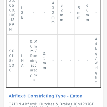
22.
4
05
8
6
I
3
5
00.
2
8
S
-
-
2
-
m
-
100
m
m
B
m
m
-1S
m
m
m
PP
N
4
0,01
4
0 m
k
SX
m /
2,
g
011
I
Run
5
/
8/
N
ning
-
-
-
-
-
m
W
50
A
acc
m
ei
0
urac
g
y, ax
h
ial
t
Airflex® Constricting Type - Eaton
EATON Airflex® Clutches & Brakes 10M1297GP