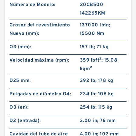
Número de Modelo:
20CB500
142265KM
Grosor del revestimiento
137000 lb·in;
Nuevo (mm):
15500 Nm
O3 (mm):
157 lb; 71 kg
Velocidad máxima (rpm):
359 lb·ft²; 15.08
kg·m²
D25 mm:
392 lb; 178 kg
Pulgadas de diámetro O4:
234 lb; 106 kg
O3 (en):
254 lb; 115 kg
D2 (entrada):
3.00 in; 76 mm
Cavidad del tubo de aire
4.00 in; 102 mm