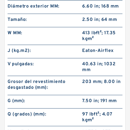
Diámetro exterior MM:
6.60 in; 168 mm
Tamaño:
2.50 in; 64 mm
W MM:
413 lb·ft²; 17.35
kg·m²
J (kg.m2):
Eaton-Airflex
V pulgadas:
40.63 in; 1032
mm
Grosor del revestimiento
203 mm; 8.00 in
desgastado (mm):
G (mm):
7.50 in; 191 mm
Q (grados) (mm):
97 lb·ft²; 4.07
kg·m²