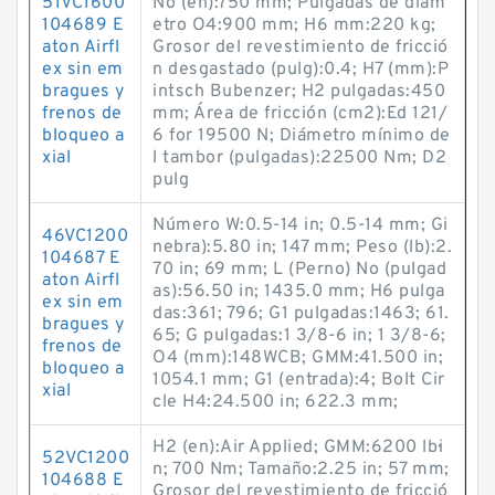
51VC1600
No (en):750 mm; Pulgadas de diám
104689 E
etro O4:900 mm; H6 mm:220 kg;
aton Airfl
Grosor del revestimiento de fricció
ex sin em
n desgastado (pulg):0.4; H7 (mm):P
bragues y
intsch Bubenzer; H2 pulgadas:450
frenos de
mm; Área de fricción (cm2):Ed 121/
bloqueo a
6 for 19500 N; Diámetro mínimo de
xial
l tambor (pulgadas):22500 Nm; D2
pulg
Número W:0.5-14 in; 0.5-14 mm; Gi
46VC1200
nebra):5.80 in; 147 mm; Peso (lb):2.
104687 E
70 in; 69 mm; L (Perno) No (pulgad
aton Airfl
as):56.50 in; 1435.0 mm; H6 pulga
ex sin em
das:361; 796; G1 pulgadas:1463; 61.
bragues y
65; G pulgadas:1 3/8-6 in; 1 3/8-6;
frenos de
O4 (mm):148WCB; GMM:41.500 in;
bloqueo a
1054.1 mm; G1 (entrada):4; Bolt Cir
xial
cle H4:24.500 in; 622.3 mm;
H2 (en):Air Applied; GMM:6200 lb·i
52VC1200
n; 700 Nm; Tamaño:2.25 in; 57 mm;
104688 E
Grosor del revestimiento de fricció