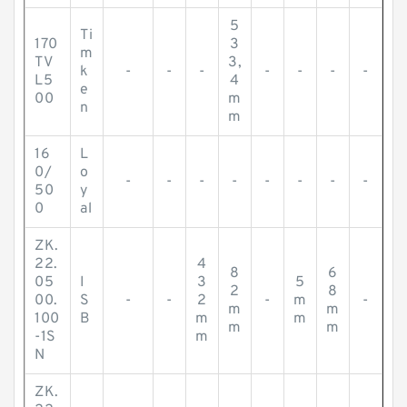
5
Ti
170
3
m
TV
3,
k
-
-
-
-
-
-
-
L5
4
e
00
m
n
m
16
L
0/
o
-
-
-
-
-
-
-
-
50
y
0
al
ZK.
22.
4
8
6
05
I
3
5
2
8
00.
S
-
-
2
-
m
-
m
m
100
B
m
m
m
m
-1S
m
N
ZK.