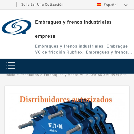
|
Solicitar Una Cotización
Español
Embragues y frenos industriales
empresa
Embragues y frenos industriales
Embrague
VC de fricción Rubflex
Embragues y frenos
VC
Inicio
>
Productos
>
Embragues y frenos VC
>
20VC600 504974 Eaton Airflex Adaptador ventilado Buje adaptador Embragues y frenos