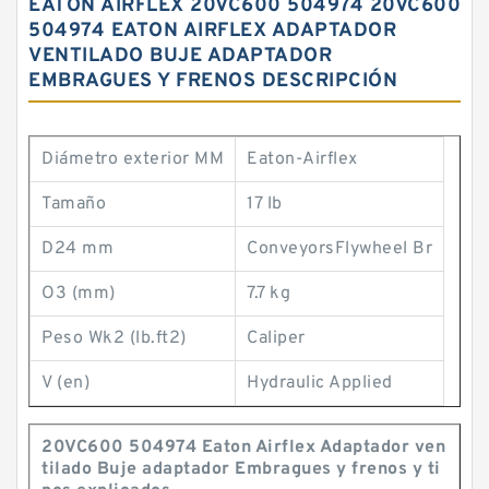
EATON AIRFLEX 20VC600 504974 20VC600
504974 EATON AIRFLEX ADAPTADOR
VENTILADO BUJE ADAPTADOR
EMBRAGUES Y FRENOS DESCRIPCIÓN
Diámetro exterior MM
Eaton-Airflex
Tamaño
17 lb
D24 mm
ConveyorsFlywheel Br
O3 (mm)
7.7 kg
Peso Wk2 (lb.ft2)
Caliper
V (en)
Hydraulic Applied
20VC600 504974 Eaton Airflex Adaptador ven
tilado Buje adaptador Embragues y frenos y ti