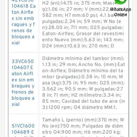
42VC650
H2 (en):14.75 in; 375 mm; Masa (k
104618 Ea
g):1.06 in; 27 mm; V (mm):22.93 in;
ton Airfle
582 mm; H7 mm:60 psi; 4.1 bar; H6
x sin emb
pulgadas:2.34 in; 59 mm; W No (e
ragues y f
n):28.00 in; 711 mm; D25 pulgadas:
renos de
Eaton-Airflex; Grosor del revestimi
bloqueo a
ento Nuevo (mm):5.63 in; 143 mm;
xial
D24 (mm):10.63 in; 270 mm; D
Diámetro mínimo del tambor (mm):
33VC650
1.13 in; 29 mm; Ancho No. (mm):Eat
104607 E
on-Airflex; Diámetro mínimo del ta
aton Airfl
mbor (pulgadas):0.38 in; 10 mm; M
ex sin em
asa (kg):3.75 in; 95 mm; D25 (mm):
bragues y
3.562 in; 90.5 mm; W pulgadas:2.7
frenos de
8 in; 71 mm; H2 milímetro:3.34 in;
bloqueo a
85 mm; Cavidad del tubo de aire (in
xial
3):1200 rpm; O4 diámetro MM:1.
Tamaño L (perno) (mm):370 mm; W
51VC1600
No (en):750 mm; Pulgadas de diám
104689 E
etro O4:900 mm; H6 mm:220 kg;