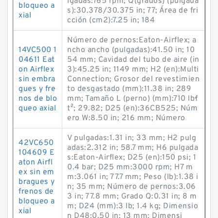
lgadas:765 rpm; Q(grados) (pulgada
bloqueo a
s):30.378/30.375 in; 77; Área de fri
xial
cción (cm2):7.25 in; 184
Número de pernos:Eaton-Airflex; a
14VC500 1
ncho ancho (pulgadas):41.50 in; 10
04611 Eat
54 mm; Cavidad del tubo de aire (in
on Airflex
3):45.25 in; 1149 mm; H2 (en):Multi
sin embra
Connection; Grosor del revestimien
gues y fre
to desgastado (mm):11.38 in; 289
nos de blo
mm; Tamaño L (perno) (mm):710 lb·f
queo axial
t²; 29.82; D25 (en):36CB525; Núm
ero W:8.50 in; 216 mm; Número
V pulgadas:1.31 in; 33 mm; H2 pulg
42VC650
adas:2.312 in; 58.7 mm; H6 pulgada
104609 E
s:Eaton-Airflex; D25 (en):150 psi; 1
aton Airfl
0.4 bar; D25 mm:3000 rpm; H7 m
ex sin em
m:3.061 in; 77.7 mm; Peso (lb):1.38 i
bragues y
n; 35 mm; Número de pernos:3.06
frenos de
3 in; 77.8 mm; Grado Q:0.31 in; 8 m
bloqueo a
m; D24 (mm):3 lb; 1.4 kg; Dimensio
xial
n D48:0.50 in; 13 mm; Dimensi