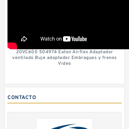
20VC600 504974 Eaton Airflex Adaptador
ventilado Buje adaptador Embragues y frenos
Video
CONTACTO