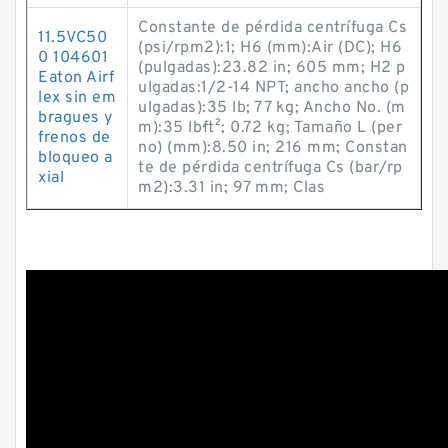
Constante de pérdida centrífuga Cs
11.5VC50
(psi/rpm2):1; H6 (mm):Air (DC); H6
0 104601
(pulgadas):23.82 in; 605 mm; H2 p
Eaton Airf
ulgadas:1/2-14 NPT; ancho ancho (p
lex sin em
ulgadas):35 lb; 77 kg; Ancho No. (m
bragues y
m):35 lb·ft²; 0.72 kg; Tamaño L (per
frenos de
no) (mm):8.50 in; 216 mm; Constan
bloqueo a
te de pérdida centrífuga Cs (bar/rp
xial
m2):3.31 in; 97 mm; Clas