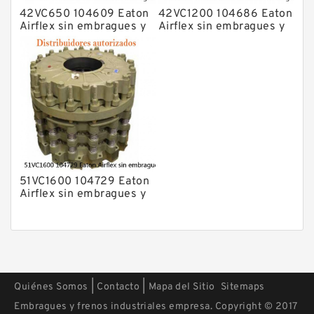
42VC650 104609 Eaton
42VC1200 104686 Eaton
Airflex sin embragues y
Airflex sin embragues y
frenos de bloqueo axial
frenos de bloqueo axial
51VC1600 104729 Eaton
Airflex sin embragues y
frenos de bloqueo axial
|
|
Quiénes Somos
Contacto
Mapa del Sitio
Sitemaps
Embragues y frenos industriales empresa. Copyright © 2017