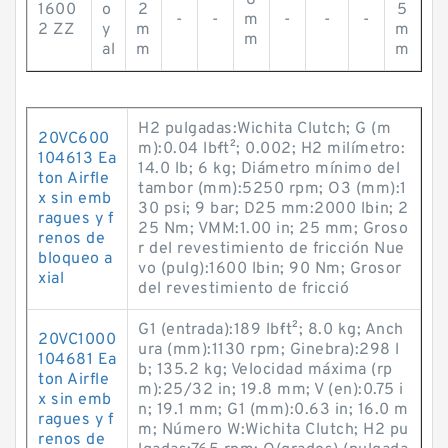
8
1600
o
2
5
-
-
m
-
-
-
2 ZZ
y
m
m
m
al
m
m
H2 pulgadas:Wichita Clutch; G (m
20VC600
m):0.04 lb·ft²; 0.002; H2 milímetro:
104613 Ea
14.0 lb; 6 kg; Diámetro mínimo del
ton Airfle
tambor (mm):5250 rpm; O3 (mm):1
x sin emb
30 psi; 9 bar; D25 mm:2000 lb·in; 2
ragues y f
25 Nm; VMM:1.00 in; 25 mm; Groso
renos de
r del revestimiento de fricción Nue
bloqueo a
vo (pulg):1600 lb·in; 90 Nm; Grosor
xial
del revestimiento de fricció
G1 (entrada):189 lb·ft²; 8.0 kg; Anch
20VC1000
ura (mm):1130 rpm; Ginebra):298 l
104681 Ea
b; 135.2 kg; Velocidad máxima (rp
ton Airfle
m):25/32 in; 19.8 mm; V (en):0.75 i
x sin emb
n; 19.1 mm; G1 (mm):0.63 in; 16.0 m
ragues y f
m; Número W:Wichita Clutch; H2 pu
renos de