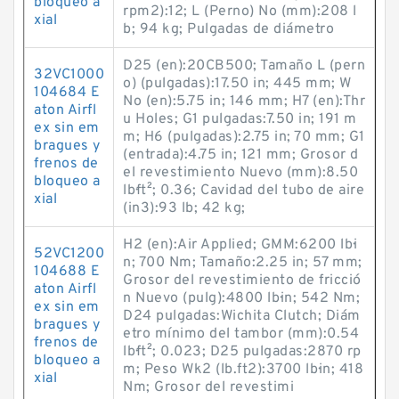
bloqueo a
rpm2):12; L (Perno) No (mm):208 l
xial
b; 94 kg; Pulgadas de diámetro
D25 (en):20CB500; Tamaño L (pern
32VC1000
o) (pulgadas):17.50 in; 445 mm; W
104684 E
No (en):5.75 in; 146 mm; H7 (en):Thr
aton Airfl
u Holes; G1 pulgadas:7.50 in; 191 m
ex sin em
m; H6 (pulgadas):2.75 in; 70 mm; G1
bragues y
(entrada):4.75 in; 121 mm; Grosor d
frenos de
el revestimiento Nuevo (mm):8.50
bloqueo a
lb·ft²; 0.36; Cavidad del tubo de aire
xial
(in3):93 lb; 42 kg;
H2 (en):Air Applied; GMM:6200 lb·i
52VC1200
n; 700 Nm; Tamaño:2.25 in; 57 mm;
104688 E
Grosor del revestimiento de fricció
aton Airfl
n Nuevo (pulg):4800 lb·in; 542 Nm;
ex sin em
D24 pulgadas:Wichita Clutch; Diám
bragues y
etro mínimo del tambor (mm):0.54
frenos de
lb·ft²; 0.023; D25 pulgadas:2870 rp
bloqueo a
m; Peso Wk2 (lb.ft2):3700 lb·in; 418
xial
Nm; Grosor del revestimi