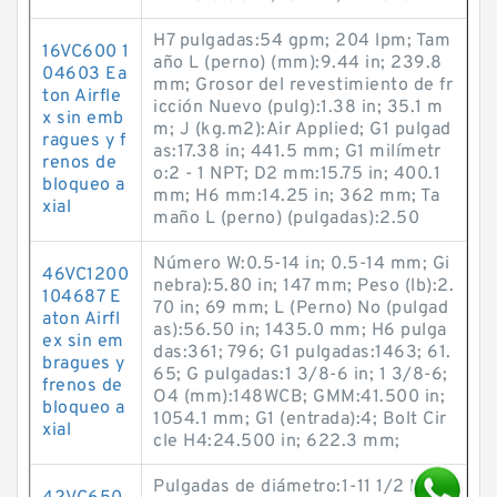
H7 pulgadas:54 gpm; 204 lpm; Tam
16VC600 1
año L (perno) (mm):9.44 in; 239.8
04603 Ea
mm; Grosor del revestimiento de fr
ton Airfle
icción Nuevo (pulg):1.38 in; 35.1 m
x sin emb
m; J (kg.m2):Air Applied; G1 pulgad
ragues y f
as:17.38 in; 441.5 mm; G1 milímetr
renos de
o:2 - 1 NPT; D2 mm:15.75 in; 400.1
bloqueo a
mm; H6 mm:14.25 in; 362 mm; Ta
xial
maño L (perno) (pulgadas):2.50
Número W:0.5-14 in; 0.5-14 mm; Gi
46VC1200
nebra):5.80 in; 147 mm; Peso (lb):2.
104687 E
70 in; 69 mm; L (Perno) No (pulgad
aton Airfl
as):56.50 in; 1435.0 mm; H6 pulga
ex sin em
das:361; 796; G1 pulgadas:1463; 61.
bragues y
65; G pulgadas:1 3/8-6 in; 1 3/8-6;
frenos de
O4 (mm):148WCB; GMM:41.500 in;
bloqueo a
1054.1 mm; G1 (entrada):4; Bolt Cir
xial
cle H4:24.500 in; 622.3 mm;
Pulgadas de diámetro:1-11 1/2 NPT;