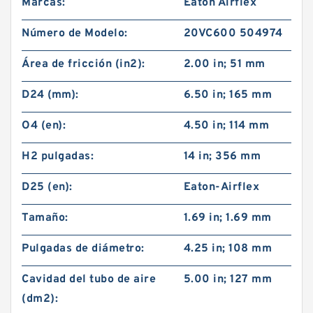
Marcas:
Eaton Airflex
Número de Modelo:
20VC600 504974
Área de fricción (in2):
2.00 in; 51 mm
D24 (mm):
6.50 in; 165 mm
O4 (en):
4.50 in; 114 mm
H2 pulgadas:
14 in; 356 mm
D25 (en):
Eaton-Airflex
Tamaño:
1.69 in; 1.69 mm
Pulgadas de diámetro:
4.25 in; 108 mm
Cavidad del tubo de aire
5.00 in; 127 mm
(dm2):