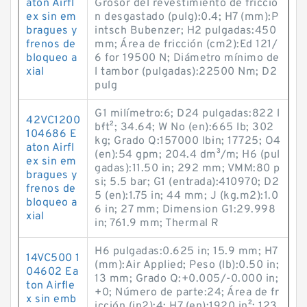
aton Airfl
Grosor del revestimiento de fricció
ex sin em
n desgastado (pulg):0.4; H7 (mm):P
bragues y
intsch Bubenzer; H2 pulgadas:450
frenos de
mm; Área de fricción (cm2):Ed 121/
bloqueo a
6 for 19500 N; Diámetro mínimo de
xial
l tambor (pulgadas):22500 Nm; D2
pulg
G1 milímetro:6; D24 pulgadas:822 l
42VC1200
b·ft²; 34.64; W No (en):665 lb; 302
104686 E
kg; Grado Q:157000 lb·in; 17725; O4
aton Airfl
(en):54 gpm; 204.4 dm³/m; H6 (pul
ex sin em
gadas):11.50 in; 292 mm; VMM:80 p
bragues y
si; 5.5 bar; G1 (entrada):410970; D2
frenos de
5 (en):1.75 in; 44 mm; J (kg.m2):1.0
bloqueo a
6 in; 27 mm; Dimension G1:29.998
xial
in; 761.9 mm; Thermal R
H6 pulgadas:0.625 in; 15.9 mm; H7
14VC500 1
(mm):Air Applied; Peso (lb):0.50 in;
04602 Ea
13 mm; Grado Q:+0.005/-0.000 in;
ton Airfle
+0; Número de parte:24; Área de fr
x sin emb
icción (in2):4; H7 (en):1920 in²; 123