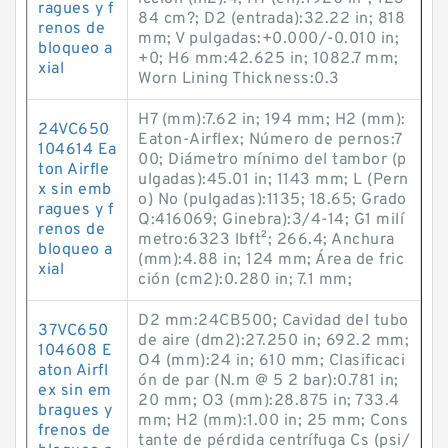
ragues y f
84 cm?; D2 (entrada):32.22 in; 818
renos de
mm; V pulgadas:+0.000/-0.010 in;
bloqueo a
+0; H6 mm:42.625 in; 1082.7 mm;
xial
Worn Lining Thickness:0.3
H7 (mm):7.62 in; 194 mm; H2 (mm):
24VC650
Eaton-Airflex; Número de pernos:7
104614 Ea
00; Diámetro mínimo del tambor (p
ton Airfle
ulgadas):45.01 in; 1143 mm; L (Pern
x sin emb
o) No (pulgadas):1135; 18.65; Grado
ragues y f
Q:416069; Ginebra):3/4-14; G1 milí
renos de
metro:6323 lb·ft²; 266.4; Anchura
bloqueo a
(mm):4.88 in; 124 mm; Área de fric
xial
ción (cm2):0.280 in; 7.1 mm;
D2 mm:24CB500; Cavidad del tubo
37VC650
de aire (dm2):27.250 in; 692.2 mm;
104608 E
O4 (mm):24 in; 610 mm; Clasificaci
aton Airfl
ón de par (N.m @ 5 2 bar):0.781 in;
ex sin em
20 mm; O3 (mm):28.875 in; 733.4
bragues y
mm; H2 (mm):1.00 in; 25 mm; Cons
frenos de
tante de pérdida centrífuga Cs (psi/