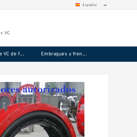
Español
os VC
Embrague VC de fricción Rubflex
Embragues y frenos VC