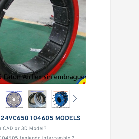
 24VC650 104605 MODELS
a CAD or 3D Model?
104605 teniendo intercambio？