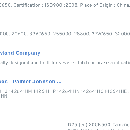
50. Certification : ISO9001:2008. Place of Origin : China
2000. 20600. 33VC650. 255000. 28800. 37VC650. 32000
Rowland Company
lly designed and built for severe clutch or brake applicatio
es - Palmer Johnson ...
41HJ 142641HM 142641HP 142641HN 142641HC 142641HE ; 
2HN
D25 (en):20CB500; Tamaño L