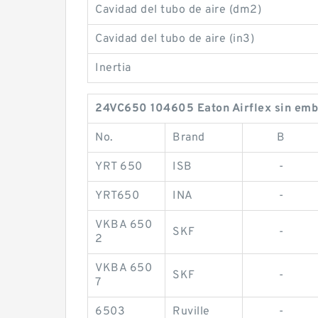
Cavidad del tubo de aire (dm2)
Cavidad del tubo de aire (in3)
Inertia
24VC650 104605 Eaton Airflex sin embr
No.
Brand
B
YRT 650
ISB
-
YRT650
INA
-
VKBA 650
SKF
-
2
VKBA 650
SKF
-
7
6503
Ruville
-