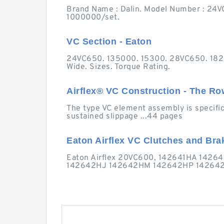
Brand Name : Dalin. Model Number : 24VC6
1000000/set.
VC Section - Eaton
24VC650. 135000. 15300. 28VC650. 18
Wide. Sizes. Torque Rating.
Airflex® VC Construction - The 
The type VC element assembly is specifica
sustained slippage ...44 pages
Eaton Airflex VC Clutches and Brak
Eaton Airflex 20VC600, 142641HA 1426
142642HJ 142642HM 142642HP 14264