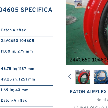
104605 SPECIFICA
Eaton Airflex
24VC650 104605
11.00 in; 279 mm
46.75 in; 1187 mm
49.25 in; 1251 mm
1.69 in; 43 mm
EATON AIRFLEX
Need 
Eaton-Airflex
¿Qué es 24VC650 