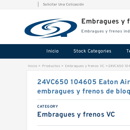
|
Solicitar Una Cotización
Embragues y f
Embragues y frenos ind
Inicio
Stock Categories
T
Inicio
>
Productos
>
Embragues y frenos VC
>
24VC650 1046
24VC650 104605 Eaton Airf
embragues y frenos de bloq
CATEGORY
Embragues y frenos VC