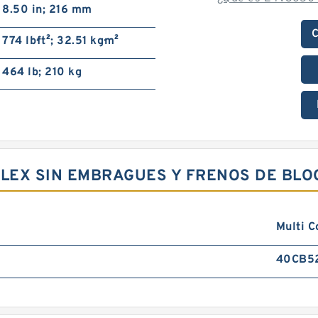
8.50 in; 216 mm
C
774 lb·ft²; 32.51 kg·m²
464 lb; 210 kg
FLEX SIN EMBRAGUES Y FRENOS DE BLO
Multi C
40CB5