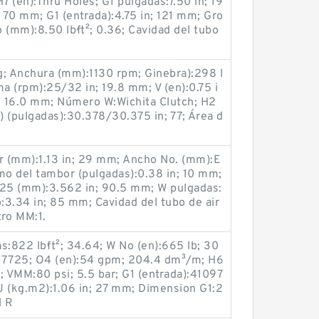
7 (en):Thru Holes; G1 pulgadas:7.50 in; 19
; 70 mm; G1 (entrada):4.75 in; 121 mm; Gro
 (mm):8.50 lb·ft²; 0.36; Cavidad del tubo
 kg; Anchura (mm):1130 rpm; Ginebra):298 l
ma (rpm):25/32 in; 19.8 mm; V (en):0.75 i
n; 16.0 mm; Número W:Wichita Clutch; H2
 (pulgadas):30.378/30.375 in; 77; Área d
 (mm):1.13 in; 29 mm; Ancho No. (mm):E
mo del tambor (pulgadas):0.38 in; 10 mm;
D25 (mm):3.562 in; 90.5 mm; W pulgadas:
o:3.34 in; 85 mm; Cavidad del tubo de air
tro MM:1.
s:822 lb·ft²; 34.64; W No (en):665 lb; 30
; 17725; O4 (en):54 gpm; 204.4 dm³/m; H6
; VMM:80 psi; 5.5 bar; G1 (entrada):41097
 J (kg.m2):1.06 in; 27 mm; Dimension G1:2
l R