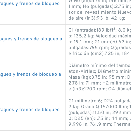
W No (en):5.75 in; 146 mm; H
agues y frenos de bloqueo
1 mm; H6 (pulgadas):2.75 in
sor del revestimiento Nuevo
de aire (in3):93 lb; 42 kg;
G1 (entrada):189 lb·ft²; 8.0
b; 135.2 kg; Velocidad máxi
agues y frenos de bloqueo a
n; 19.1 mm; G1 (mm):0.63 i
pulgadas:765 rpm; Q(grados)
e fricción (cm2):7.25 in; 184
Diámetro mínimo del tambor
aton-Airflex; Diámetro míni
gues y frenos de bloqueo a
Masa (kg):3.75 in; 95 mm; 
2.78 in; 71 mm; H2 milímetr
e (in3):1200 rpm; O4 diáme
G1 milímetro:6; D24 pulgada
2 kg; Grado Q:157000 lb·in
agues y frenos de bloqueo
(pulgadas):11.50 in; 292 mm
0; D25 (en):1.75 in; 44 mm;
9.998 in; 761.9 mm; Therma