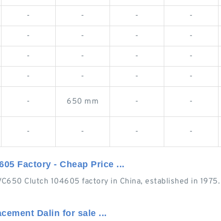
-
-
-
-
-
-
-
-
-
-
-
-
-
-
-
-
-
650 mm
-
-
-
-
-
-
05 Factory - Cheap Price ...
4VC650 Clutch 104605 factory in China, established in 197
cement Dalin for sale ...