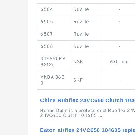
6504
Ruville
-
6505
Ruville
-
6507
Ruville
-
6508
Ruville
-
STF650RV
NSK
670 mm
9212g
VKBA 365
SKF
-
0
China Rubflex 24VC650 Clutch 1046
Henan Dalin is a professional Rubflex 2
24VC650 Clutch 104605 ...
Eaton airflex 24VC650 104605 repla