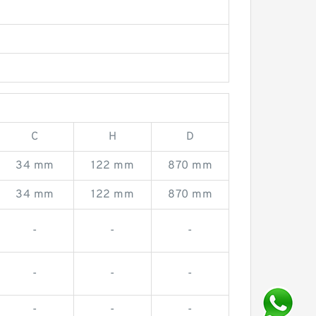
C
H
D
34 mm
122 mm
870 mm
34 mm
122 mm
870 mm
-
-
-
-
-
-
-
-
-