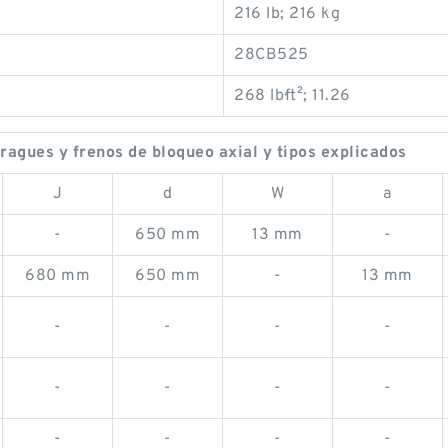
216 lb; 216 kg
28CB525
268 lb·ft²; 11.26
agues y frenos de bloqueo axial y tipos explicados
J
d
W
a
-
650 mm
13 mm
-
680 mm
650 mm
-
13 mm
-
-
-
-
-
-
-
-
-
-
-
-