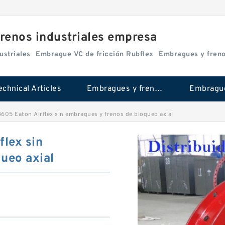
renos industriales empresa
ustriales
Embrague VC de fricción Rubflex
Embragues y fren
echnical Articles
Embragues y frenos industriales
05 Eaton Airflex sin embragues y frenos de bloqueo axial
lex sin
ueo axial