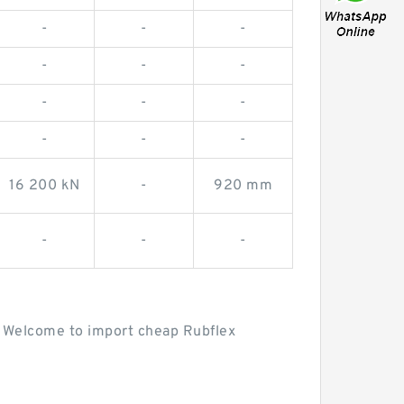
-
-
-
-
-
-
-
-
-
-
-
-
16 200 kN
-
920 mm
-
-
-
5. Welcome to import cheap Rubflex