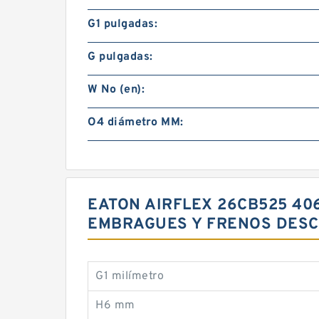
G1 pulgadas:
G pulgadas:
W No (en):
O4 diámetro MM:
EATON AIRFLEX 26CB525 40
EMBRAGUES Y FRENOS DESC
G1 milímetro
H6 mm