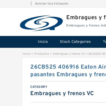
|
Solicitar Una Cotización
Embragues y f
Embragues y frenos ind
Inicio
Stock Categories
T
Inicio
>
Productos
>
Embragues y frenos VC
>
26CB525 406
26CB525 406916 Eaton Air
pasantes Embragues y fren
CATEGORY
Embragues y frenos VC