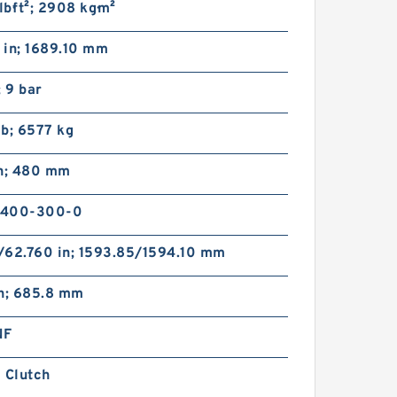
b·ft²; 2908 kg·m²
 in; 1689.10 mm
; 9 bar
b; 6577 kg
in; 480 mm
-400-300-0
/62.760 in; 1593.85/1594.10 mm
in; 685.8 mm
NF
 Clutch