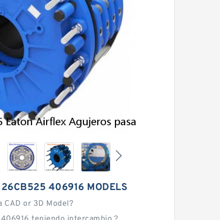
 26CB525 406916 MODELS
a CAD or 3D Model?
406916 teniendo intercambio？