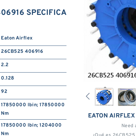
406916 SPECIFICA
Eaton Airflex
26CB525 406916
2.2
0.128
92
17850000 lb·in; 17850000
Nm
EATON AIRFLEX
17850000 lb·in; 1204000
Need 
Nm
¿Qué es 26CB525 