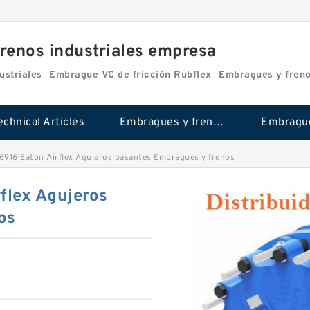
renos industriales empresa
ustriales
Embrague VC de fricción Rubflex
Embragues y fren
echnical Articles
Embragues y frenos industriales
916 Eaton Airflex Agujeros pasantes Embragues y frenos
flex Agujeros
os