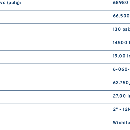
vo (pulg):
68980 l
66.500
130 psi
14500 l
19.00 
6-060
62.750
27.00 
2" - 12
Wichita