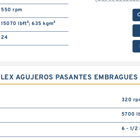
550 rpm
C
15070 lb·ft²; 635 kg·m²
24
RFLEX AGUJEROS PASANTES EMBRAGUES 
320 rp
5700 l
6 - 1/2