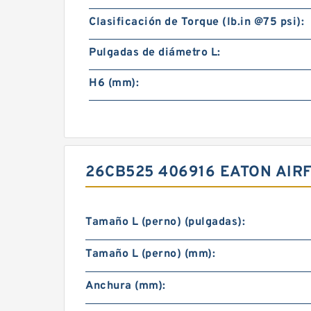
Clasificación de Torque (lb.in @75 psi):
Pulgadas de diámetro L:
H6 (mm):
26CB525 406916 EATON AI
Tamaño L (perno) (pulgadas):
Tamaño L (perno) (mm):
Anchura (mm):