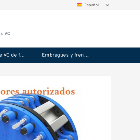
Español
os VC
Embrague VC de fricción Rubflex
Embragues y frenos VC