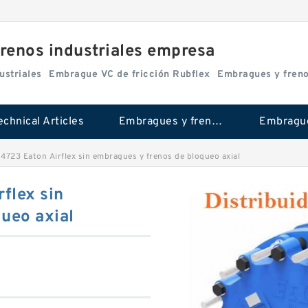
renos industriales empresa
ustriales
Embrague VC de fricción Rubflex
Embragues y fren
echnical Articles
Embragues y frenos industriales
723 Eaton Airflex sin embragues y frenos de bloqueo axial
flex sin
ueo axial