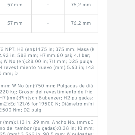
57 mm
-
76,2 mm
57 mm
-
76,2 mm
/2 NPT; H2 (en):14.75 in; 375 mm; Masa (k
2.93 in; 582 mm; H7 mm:60 psi; 4.1 bar;
; W No (en):28.00 in; 711 mm; D25 pulga
el revestimiento Nuevo (mm):5.63 in; 143
0 mm; D
 mm; W No (en):750 mm; Pulgadas de diá
0 kg; Grosor del revestimiento de fric
; H7 (mm):Pintsch Bubenzer; H2 pulgadas:
cm2):Ed 121/6 for 19500 N; Diámetro míni
22500 Nm; D2 pulg
 (mm):1.13 in; 29 mm; Ancho No. (mm):E
mo del tambor (pulgadas):0.38 in; 10 mm;
D25 (mm):3.562 in; 90.5 mm; W pulgadas: