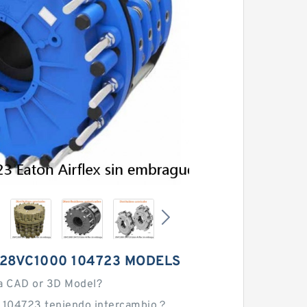
 28VC1000 104723 MODELS
a CAD or 3D Model?
 104723 teniendo intercambio？