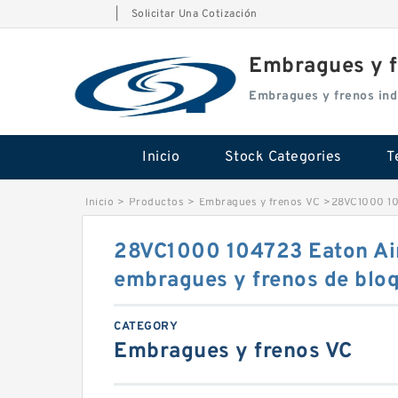
|
Solicitar Una Cotización
Embragues y f
Embragues y frenos ind
Inicio
Stock Categories
T
Inicio
>
Productos
>
Embragues y frenos VC
>
28VC1000 104
28VC1000 104723 Eaton Air
embragues y frenos de bloq
CATEGORY
Embragues y frenos VC