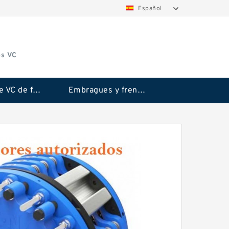
Español
os VC
Embrague VC de fricción Rubflex
Embragues y frenos VC