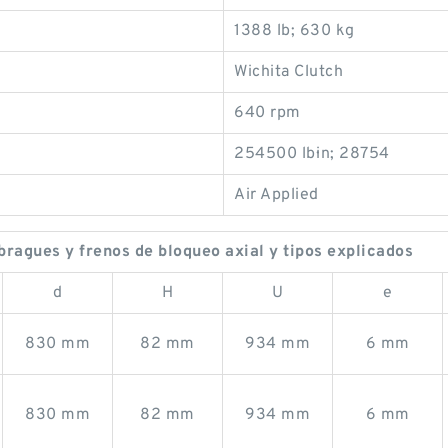
1388 lb; 630 kg
Wichita Clutch
640 rpm
254500 lb·in; 28754
Air Applied
agues y frenos de bloqueo axial y tipos explicados
d
H
U
e
830 mm
82 mm
934 mm
6 mm
830 mm
82 mm
934 mm
6 mm