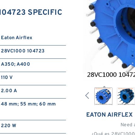
 104723 SPECIFIC
Eaton Airflex
28VC1000 104723
A350; A400
110 V
2.00 A
48 mm; 55 mm; 60 mm
EATON AIRFLEX
Need 
220 W
¿Qué es 28VC1000