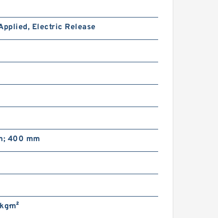
m
Applied, Electric Release
m
m
m
m; 400 mm
kg·m²