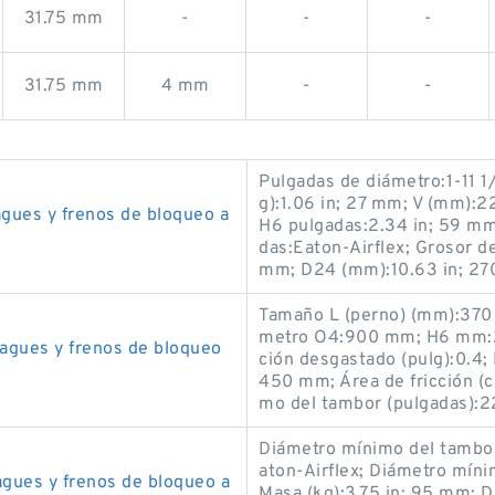
31.75 mm
-
-
-
31.75 mm
4 mm
-
-
Pulgadas de diámetro:1-11 1
g):1.06 in; 27 mm; V (mm):2
gues y frenos de bloqueo a
H6 pulgadas:2.34 in; 59 mm
das:Eaton-Airflex; Grosor d
mm; D24 (mm):10.63 in; 27
Tamaño L (perno) (mm):370
metro O4:900 mm; H6 mm:22
agues y frenos de bloqueo
ción desgastado (pulg):0.4
450 mm; Área de fricción (
mo del tambor (pulgadas):
Diámetro mínimo del tambor
aton-Airflex; Diámetro míni
gues y frenos de bloqueo a
Masa (kg):3.75 in; 95 mm; 