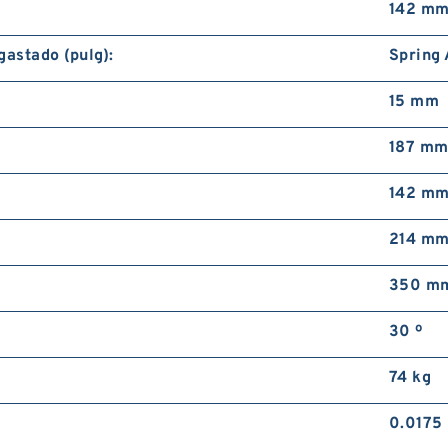
142 m
gastado (pulg):
Spring 
15 mm
187 m
142 m
214 m
350 m
30 º
74 kg
0.0175 