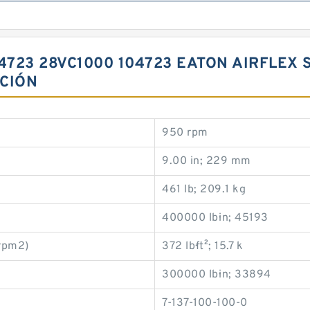
4723 28VC1000 104723 EATON AIRFLEX
CIÓN
950 rpm
9.00 in; 229 mm
461 lb; 209.1 kg
400000 lb·in; 45193
/rpm2)
372 lb·ft²; 15.7 k
300000 lb·in; 33894
7-137-100-100-0