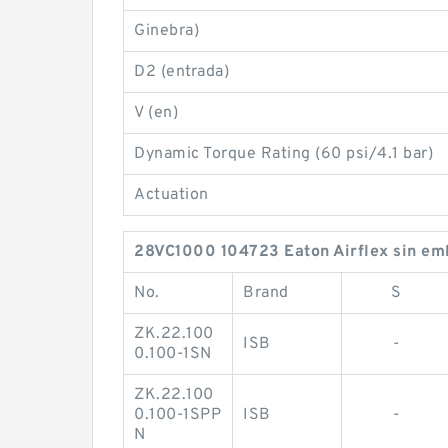
Ginebra)
D2 (entrada)
V (en)
Dynamic Torque Rating (60 psi/4.1 bar)
Actuation
28VC1000 104723 Eaton Airflex sin embr
No.
Brand
S
ZK.22.100
ISB
-
0.100-1SN
ZK.22.100
0.100-1SPP
ISB
-
N