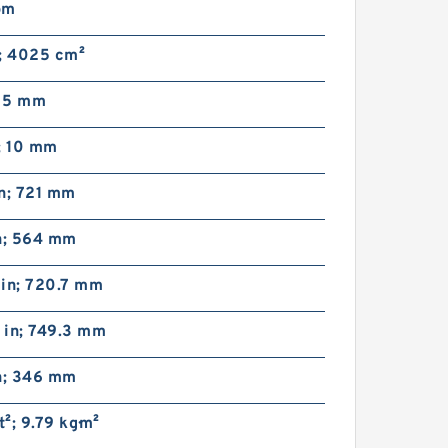
pm
²; 4025 cm²
; 5 mm
; 10 mm
n; 721 mm
in; 564 mm
 in; 720.7 mm
 in; 749.3 mm
in; 346 mm
t²; 9.79 kg·m²