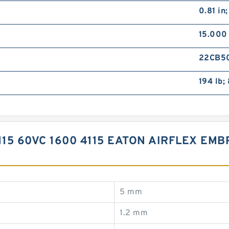
0.81 in
15.000
22CB5
194 lb;
115 60VC 1600 4115 EATON AIRFLEX EM
5 mm
1.2 mm