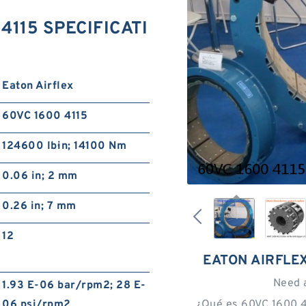
 4115 SPECIFICATI
Eaton Airflex
60VC 1600 4115
124600 lb·in; 14100 Nm
0.06 in; 2 mm
0.26 in; 7 mm
12
EATON AIRFLEX
Need 
1.93 E-06 bar/rpm2; 28 E-
06 psi/rpm2
¿Qué es 60VC 1600 4