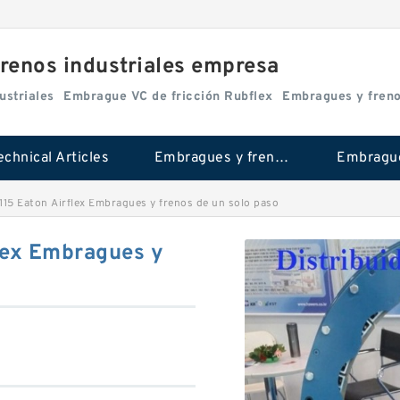
renos industriales empresa
ustriales
Embrague VC de fricción Rubflex
Embragues y fren
echnical Articles
Embragues y frenos industriales
15 Eaton Airflex Embragues y frenos de un solo paso
lex Embragues y