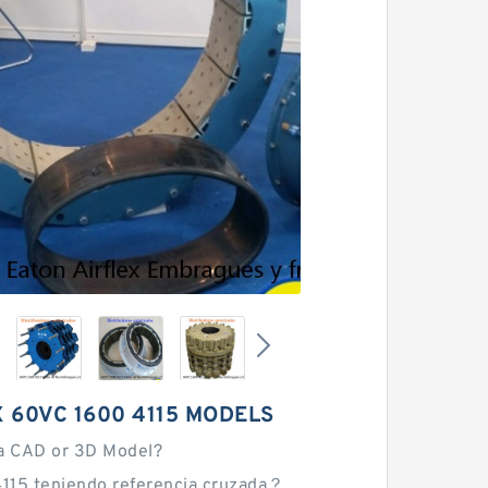
 60VC 1600 4115 MODELS
a CAD or 3D Model?
115 teniendo referencia cruzada？