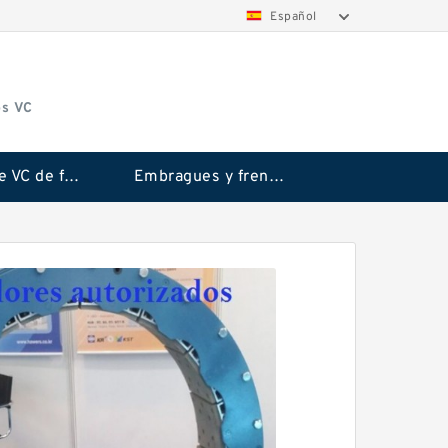
Español
os VC
Embrague VC de fricción Rubflex
Embragues y frenos VC