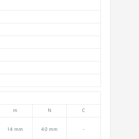
m
N
C
14 mm
40 mm
-