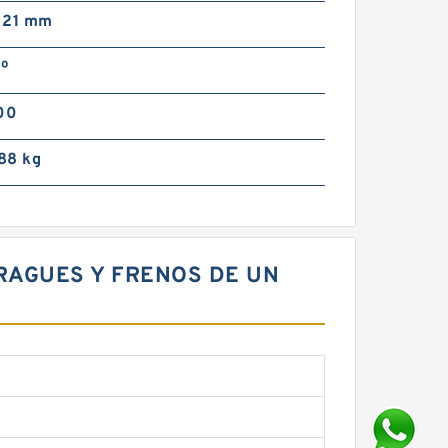
; 21 mm
 º
00
 88 kg
BRAGUES Y FRENOS DE UN