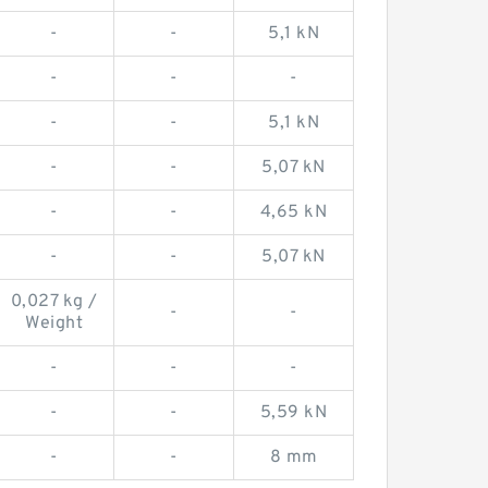
-
-
5,1 kN
-
-
-
-
-
5,1 kN
-
-
5,07 kN
-
-
4,65 kN
-
-
5,07 kN
0,027 kg /
-
-
Weight
-
-
-
-
-
5,59 kN
-
-
8 mm