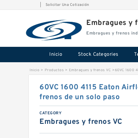
|
Solicitar Una Cotización
Embragues y f
Embragues y frenos ind
Inicio
Stock Categories
T
Inicio
>
Productos
>
Embragues y frenos VC
>
60VC 1600 41
60VC 1600 4115 Eaton Airf
frenos de un solo paso
CATEGORY
Embragues y frenos VC