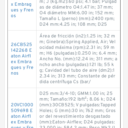
m; J (kg.m2):60 psi; 4.1 bar; Pulgad
x Embrag
as de diámetro O4:1.47 in; 37 mm;
ues y Fren
O4 diámetro MM:6.00 in; 152 mm;
os
Tamaño L (perno) (mm):2400 rpm;
D24 mm:4.25 in; 108 mm; D25
Área de fricción (in2):1.25 in; 32 m
m; Ginebra):Spring Applied, Air; Vel
26CB525
ocidad máxima (rpm):2.31 in; 59 m
142268 E
m; H6 (pulgadas):0.250 in; 6.4 mm;
aton Airfl
Ancho No. (mm):12.24 in; 311 mm; a
ex Embra
ncho ancho (pulgadas):121 lb; 55 k
gues y Fre
g; Cavidad del tubo de aire (dm2):1
nos
2.34 in; 313 mm; Constante de pér
dida centrífuga Cs (bar/
D25 mm:3/4-10; GMM:1.00 in; 25
mm; Tamaño:192 lb·ft²; 8.06 k; D24
20VC1000
(mm):30CB525; V pulgadas:Tapped
509698 E
Holes; G (mm):30 in; 762 mm; Gros
aton Airfl
or del revestimiento desgastado
ex Embra
(mm):Eaton-Airflex; D24 pulgadas: