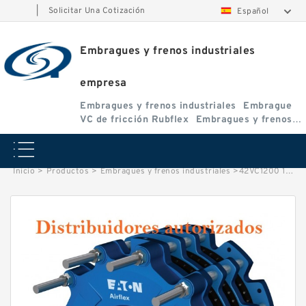
|
Solicitar Una Cotización
Español
Embragues y frenos industriales
empresa
Embragues y frenos industriales
Embrague
VC de fricción Rubflex
Embragues y frenos
VC
Inicio
>
Productos
>
Embragues y frenos industriales
>
42VC1200 107608 Eaton Airflex Embragues y Frenos