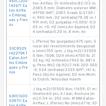
46VC1200
ton-Airflex; G1 milímetro:82.123 in;
142671 Ea
2085.9 mm; Diámetro exterior MM:
ton Airfle
49700 lb·ft²; 2087; Grado Q:37.00 i
x Embrag
n; 940 mm; D2 (entrada):78.38 in; 1
ues y Fren
991 mm; D2 pulgadas:+0.000/-0.0
os
05 in; +0; H2 (mm):Air Applied; D2
4 (entrada):0.30 in; 8 mm; An
L (Perno) No (pulgadas):475 rpm; G
rosor del revestimiento desgastad
30CB525
o (mm):705 rpm; J (kg.m2):133500
142270KT
0 lb·in; 1508; D24 (mm):4700 lb; 21
Eaton Airf
32 kg; H2 milímetro:1942 lb; 881 k
lex Embra
g; Peso Wk2 (lb.ft2):7-148-200-300
gues y Fre
-0; D24 (entrada):3335 lb·ft²; 141 k;
nos
Peso (lb):Air Applied; D2 mm:Wichi
ta Clutch; Velocidad máxim
J (kg.m2):101500 lb·in; 11459; G1 mi
límetro:60 psi; 4.1 bar; Anchura (m
60VC1600
m):11.54 in; 292 mm; W MM:Eaton-
509711 Ea
Airflex; L (Perno) No (mm):67 lb; 30
ton Airfle