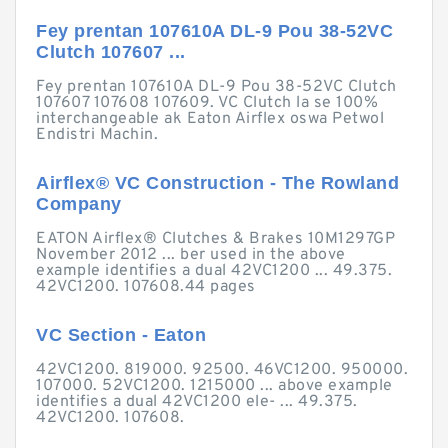
Fey prentan 107610A DL-9 Pou 38-52VC
Clutch 107607 ...
Fey prentan 107610A DL-9 Pou 38-52VC Clutch
107607 107608 107609. VC Clutch la se 100%
interchangeable ak Eaton Airflex oswa Petwol
Endistri Machin.
Airflex® VC Construction - The Rowland
Company
EATON Airflex® Clutches & Brakes 10M1297GP
November 2012 ... ber used in the above
example identifies a dual 42VC1200 ... 49.375.
42VC1200. 107608.44 pages
VC Section - Eaton
42VC1200. 819000. 92500. 46VC1200. 950000.
107000. 52VC1200. 1215000 ... above example
identifies a dual 42VC1200 ele- ... 49.375.
42VC1200. 107608.