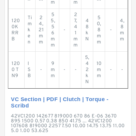
m
m
5
2
Ti
2
5
120
5,
7,
4
4,
m
4,
0,
0K
5
4
8
8
k
21
-
8
-
RR
6
1
k
m
e
m
m
B
m
m
N
m
n
m
m
m
m
5,
120
I
9
4
10
0 T
S
-
m
-
-
2
m
-
-
N9
B
m
k
m
N
VC Section | PDF | Clutch | Torque -
Scribd
42VC1200 142677 819000 670 86 E-06 3670
895 1500 0.57 0.38 850 41.75 ... 42VC1200
107608 819000 2257 7.50 10.00 14.75 13.75 11.00
5.0 1.00 53.625