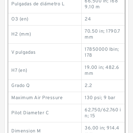
66.500 in; 168
Pulgadas de diámetro L
9.10 m
O3 (en)
24
70.50 in; 1790.7
H2 (mm)
mm
17850000 lb·in;
V pulgadas
178
19.00 in; 482.6
H7 (en)
mm
Grado Q
2.2
Maximum Air Pressure
130 psi; 9 bar
62.750/62.760 i
Pilot Diameter C
n; 15
36.00 in; 914.4
Dimension M