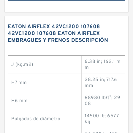
EATON AIRFLEX 42VC1200 107608
42VC1200 107608 EATON AIRFLEX
EMBRAGUES Y FRENOS DESCRIPCIÓN
6.38 in; 162.1 m
J (kg.m2)
m
28.25 in; 717.6
H7 mm
mm
68980 lb·ft²; 29
H6 mm
08
14500 lb; 6577
Pulgadas de diámetro
kg