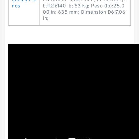
gues y Fre
23.000 in; 584.2 mm; Peso Wk2 (l
nos
b.ft2):140 lb; 63 kg; Peso (lb):25.0
00 in; 635 mm; Dimension D6:7.06
in;