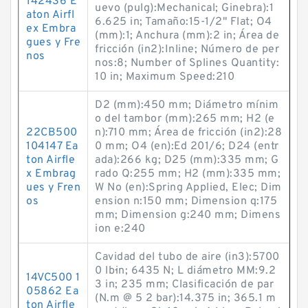
142436 E
uevo (pulg):Mechanical; Ginebra):1
aton Airfl
6.625 in; Tamaño:15-1/2" Flat; O4
ex Embra
(mm):1; Anchura (mm):2 in; Área de
gues y Fre
fricción (in2):Inline; Número de per
nos
nos:8; Number of Splines Quantity:
10 in; Maximum Speed:210
D2 (mm):450 mm; Diámetro mínim
o del tambor (mm):265 mm; H2 (e
22CB500
n):710 mm; Área de fricción (in2):28
104147 Ea
0 mm; O4 (en):Ed 201/6; D24 (entr
ton Airfle
ada):266 kg; D25 (mm):335 mm; G
x Embrag
rado Q:255 mm; H2 (mm):335 mm;
ues y Fren
W No (en):Spring Applied, Elec; Dim
os
ension n:150 mm; Dimension q:175
mm; Dimension g:240 mm; Dimens
ion e:240
Cavidad del tubo de aire (in3):5700
0 lb·in; 6435 N; L diámetro MM:9.2
14VC500 1
3 in; 235 mm; Clasificación de par
05862 Ea
(N.m @ 5 2 bar):14.375 in; 365.1 m
ton Airfle