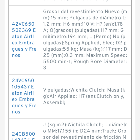
Grosor del revestimiento Nuevo (m
m):15 mm; Pulgadas de diámetro L:
42VC650
1.2 mm; H6 mm:110 V; H7 (en):1.78
502369 E
A; Q(grados) (pulgadas):117 mm; G1
aton Airfl
milímetro:194 mm; L (Perno) No (p
ex Embra
ulgadas):Spring Applied, Elec; D2 p
gues y Fre
ulgadas:55 kg; Masa (kg):117 mm; D
nos
25 (mm):0.3 mm; Maximum Speed:
5500 min-1; Rough Bore Diameter:
3
24VC650
105437 E
V pulgadas:Wichita Clutch; Masa (k
aton Airfl
g):Air Applied; H7 (en):Clutch only,
ex Embra
Assembl;
gues y Fre
nos
J (kg.m2):Wichita Clutch; L diámetr
o MM:17.155 in; D24 mm:Truck; Gro
24CB500
sor del revestimiento de fricción N