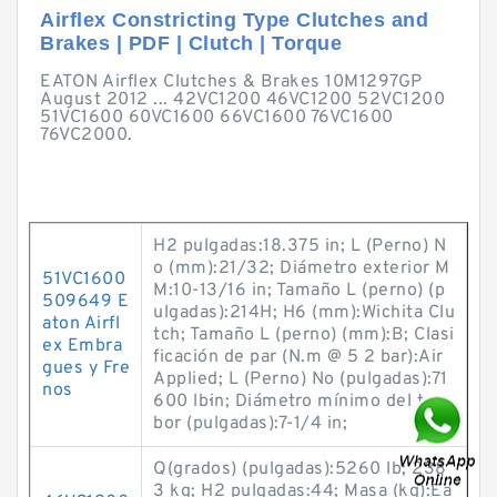
Airflex Constricting Type Clutches and
Brakes | PDF | Clutch | Torque
EATON Airflex Clutches & Brakes 10M1297GP
August 2012 ... 42VC1200 46VC1200 52VC1200
51VC1600 60VC1600 66VC1600 76VC1600
76VC2000.
H2 pulgadas:18.375 in; L (Perno) N
o (mm):21/32; Diámetro exterior M
51VC1600
M:10-13/16 in; Tamaño L (perno) (p
509649 E
ulgadas):214H; H6 (mm):Wichita Clu
aton Airfl
tch; Tamaño L (perno) (mm):B; Clasi
ex Embra
ficación de par (N.m @ 5 2 bar):Air
gues y Fre
Applied; L (Perno) No (pulgadas):71
nos
600 lb·in; Diámetro mínimo del tam
bor (pulgadas):7-1/4 in;
Q(grados) (pulgadas):5260 lb; 238
3 kg; H2 pulgadas:44; Masa (kg):Ea