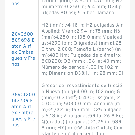
tambor (mm):18.50 in; 470 mm; H2
nos
milímetro:0.250 in; 6.4 mm; D24 p
ulgadas:80 psi; 5.5 bar; Tamaño
H2 (mm):1/4-18 in; H2 pulgadas:Air
Applied; V (en):2.94 in; 75 mm; H6
20VC600
(mm):4.250 in; 108.0 mm; V pulgad
509698 E
as:4290 lb·in; Q (grados) (mm):1.25
aton Airfl
0 thru 2.000; Tamaño L (perno) (m
ex Embra
m):485 Nm; Pulgadas de diámetro:
gues y Fre
8CB250; O3 (mm):1.56 in; 40 mm;
nos
Número de pernos:4.00 in; 102 m
m; Dimension D38:1.1 in; 28 mm; Di
Grosor del revestimiento de fricció
n Nuevo (pulg):4.00 in; 102 mm; G
38VC1200
(mm):10.2 lb·ft²; 0.430; D2 (mm):2
142739 E
0.000 in; 508.00 mm; Anchura (m
aton Airfl
m):21/32 in; 16.7 mm; D25 pulgada
ex Embra
s:6.13 in; V pulgadas:59 lb; 26.8 kg;
gues y Fre
Q(grados) (pulgadas):21.25 in; 539.
nos
8 mm; H7 (mm):Wichita Clutch; Con
stante de pérdida centrífug