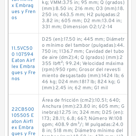
kg; VMM:3.75 in; 95 mm; Q (grados)
x Embrag
(mm):8.50 in; 216 mm; O3 (mm):18.
ues y Fren
250 in; 463.5 mm; H2 pulgadas:2
os
3.82 in; 605 mm; D2 mm:13.04 in;
331 mm; Dimension O2:1/2-14
D25 (en):17.50 in; 445 mm; Diámetr
o mínimo del tambor (pulgadas):44.
11.5VC50
750 in; 1136.7 mm; Cavidad del tubo
0 107594
de aire (dm2):4; Q (grados) (mm):2
Eaton Airf
355 lb·ft²; 99.24; Velocidad máxima
lex Embra
(rpm):950 rpm; Grosor del revesti
gues y Fre
miento desgastado (mm):1424 lb; 6
nos
46 kg; D24 mm:1817 lb; 824 kg; G
(mm):2.45 in; 62 mm; G1 mil
Área de fricción (cm2):10.51; 640;
Anchura (mm):23.80 in; 605 mm; G
22CB500
inebra):12.75 in; 324 mm; D25 (en):
105505 E
173; 28.11; 6.8; 667; Número W:108
aton Airfl
gpm; 408.9 dm³/; W pulgadas:24.0
ex Embra
8 in; 518 mm; Diámetro mínimo del
gues y Fre