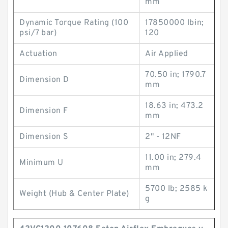
mm
Dynamic Torque Rating (100
17850000 lb·in;
psi/7 bar)
120
Actuation
Air Applied
70.50 in; 1790.7
Dimension D
mm
18.63 in; 473.2
Dimension F
mm
Dimension S
2" - 12NF
11.00 in; 279.4
Minimum U
mm
5700 lb; 2585 k
Weight (Hub & Center Plate)
g