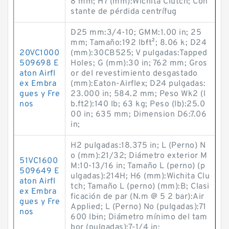
8 mm; H7 (mm):Wichita Clutch; Con
stante de pérdida centrífug
D25 mm:3/4-10; GMM:1.00 in; 25
mm; Tamaño:192 lb·ft²; 8.06 k; D24
20VC1000
(mm):30CB525; V pulgadas:Tapped
509698 E
Holes; G (mm):30 in; 762 mm; Gros
aton Airfl
or del revestimiento desgastado
ex Embra
(mm):Eaton-Airflex; D24 pulgadas:
gues y Fre
23.000 in; 584.2 mm; Peso Wk2 (l
nos
b.ft2):140 lb; 63 kg; Peso (lb):25.0
00 in; 635 mm; Dimension D6:7.06
in;
H2 pulgadas:18.375 in; L (Perno) N
o (mm):21/32; Diámetro exterior M
51VC1600
M:10-13/16 in; Tamaño L (perno) (p
509649 E
ulgadas):214H; H6 (mm):Wichita Clu
aton Airfl
tch; Tamaño L (perno) (mm):B; Clasi
ex Embra
ficación de par (N.m @ 5 2 bar):Air
gues y Fre
Applied; L (Perno) No (pulgadas):71
nos
600 lb·in; Diámetro mínimo del tam
bor (pulgadas):7-1/4 in;