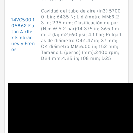
Cavidad del tubo de aire (in3):5700
0 lb·in; 6435 N; L diámetro MM:9.2
14VC500 1
3 in; 235 mm; Clasificación de par
05862 Ea
(N.m @ 5 2 bar):14.375 in; 365.1 m
ton Airfle
m; J (kg.m2):60 psi; 4.1 bar; Pulgad
x Embrag
as de diámetro O4:1.47 in; 37 mm;
ues y Fren
O4 diámetro MM:6.00 in; 152 mm;
os
Tamaño L (perno) (mm):2400 rpm;
D24 mm:4.25 in; 108 mm; D25