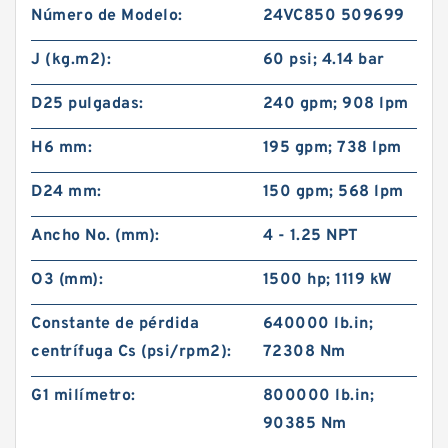
Número de Modelo:
24VC850 509699
J (kg.m2):
60 psi; 4.14 bar
D25 pulgadas:
240 gpm; 908 lpm
H6 mm:
195 gpm; 738 lpm
D24 mm:
150 gpm; 568 lpm
Ancho No. (mm):
4 - 1.25 NPT
O3 (mm):
1500 hp; 1119 kW
Constante de pérdida
640000 lb.in;
centrífuga Cs (psi/rpm2):
72308 Nm
G1 milímetro:
800000 lb.in;
90385 Nm