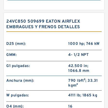
24VC850 509699 EATON AIRFLEX
EMBRAGUES Y FRENOS DETALLES
D25 (mm):
1000 hp; 746 kW
GMM:
4- 1/2 NPT
G1 pulgadas:
42.500 in;
1066.8 mm
Anchura (mm):
790 lb·ft²; 33.31
kg·m²
W pulgadas:
4111 lb; 1865 kg
O4 (mm):
16