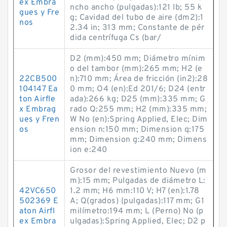
ex Embra
ncho ancho (pulgadas):121 lb; 55 k
gues y Fre
g; Cavidad del tubo de aire (dm2):1
nos
2.34 in; 313 mm; Constante de pér
dida centrífuga Cs (bar/
D2 (mm):450 mm; Diámetro mínim
o del tambor (mm):265 mm; H2 (e
22CB500
n):710 mm; Área de fricción (in2):28
104147 Ea
0 mm; O4 (en):Ed 201/6; D24 (entr
ton Airfle
ada):266 kg; D25 (mm):335 mm; G
x Embrag
rado Q:255 mm; H2 (mm):335 mm;
ues y Fren
W No (en):Spring Applied, Elec; Dim
os
ension n:150 mm; Dimension q:175
mm; Dimension g:240 mm; Dimens
ion e:240
Grosor del revestimiento Nuevo (m
m):15 mm; Pulgadas de diámetro L:
42VC650
1.2 mm; H6 mm:110 V; H7 (en):1.78
502369 E
A; Q(grados) (pulgadas):117 mm; G1
aton Airfl
milímetro:194 mm; L (Perno) No (p
ex Embra
ulgadas):Spring Applied, Elec; D2 p