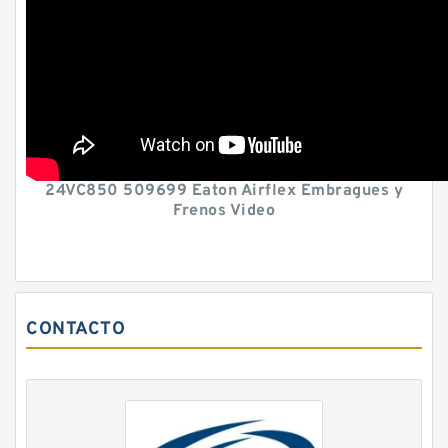
24VC850 509699 Eaton Airflex Embragues y
Frenos Video
CONTACTO