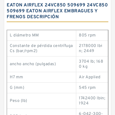
EATON AIRFLEX 24VC850 509699 24VC850
509699 EATON AIRFLEX EMBRAGUES Y
FRENOS DESCRIPCIÓN
L diámetro MM
805 rpm
Constante de pérdida centrífuga
2178000 lb·i
Cs (bar/rpm2)
n; 2449
3704 lb; 168
ancho ancho (pulgadas)
0 kg
H7 mm
Air Applied
G (mm)
545 rpm
1742400 lb·in;
Peso (lb)
1924
6-042-300-