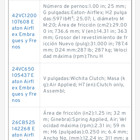
Número de pernos:1.00 in; 25 mm;
G pulgadas:Eaton-Airflex; H2 pulga
42VC1200
das:597 lb·ft²; 25.07; L diámetro M
107608 E
M:20; Área de fricción (cm2):29.00
aton Airfl
0 in; 736.6 mm; V (en):14.31 in; 363
ex Embra
mm; Grosor del revestimiento de fr
gues y Fre
icción Nuevo (pulg):31.000 in; 787.4
nos
mm; D24 mm:287 lb; 287 kg; Veloci
dad máxima (rpm):Thru H
24VC650
105437 E
V pulgadas:Wichita Clutch; Masa (k
aton Airfl
g):Air Applied; H7 (en):Clutch only,
ex Embra
Assembl;
gues y Fre
nos
Área de fricción (in2):1.25 in; 32 m
m; Ginebra):Spring Applied, Air; Vel
26CB525
ocidad máxima (rpm):2.31 in; 59 m
142268 E
m; H6 (pulgadas):0.250 in; 6.4 mm;
aton Airfl
Ancho No. (mm):12.24 in; 311 mm; a