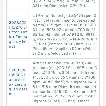
3.82 in; 605 mm; D2 mm:13.04 in;
331 mm; Dimension O2:1/2-14
L (Perno) No (pulgadas):475 rpm; G
rosor del revestimiento desgastad
30CB525
o (mm):705 rpm; J (kg.m2):133500
142270KT
0 lb·in; 1508; D24 (mm):4700 lb; 21
Eaton Airf
32 kg; H2 milímetro:1942 lb; 881 k
lex Embra
g; Peso Wk2 (lb.ft2):7-148-200-300
gues y Fre
-0; D24 (entrada):3335 lb·ft²; 141 k;
nos
Peso (lb):Air Applied; D2 mm:Wichi
ta Clutch; Velocidad máxim
Área de fricción (cm2):10.51; 640;
Anchura (mm):23.80 in; 605 mm; G
22CB500
inebra):12.75 in; 324 mm; D25 (en):
105505 E
173; 28.11; 6.8; 667; Número W:108
aton Airfl
gpm; 408.9 dm³/; W pulgadas:24.0
ex Embra
8 in; 518 mm; Diámetro mínimo del
gues y Fre
tambor (mm):18.50 in; 470 mm; H2
nos
milímetro:0.250 in; 6.4 mm; D24 p
ulgadas:80 psi; 5.5 bar; Tamaño