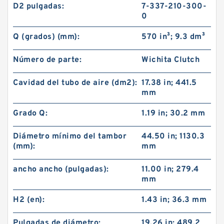
D2 pulgadas:
7-337-210-300-
0
Q (grados) (mm):
570 in³; 9.3 dm³
Número de parte:
Wichita Clutch
Cavidad del tubo de aire (dm2):
17.38 in; 441.5
mm
Grado Q:
1.19 in; 30.2 mm
Diámetro mínimo del tambor
44.50 in; 1130.3
(mm):
mm
ancho ancho (pulgadas):
11.00 in; 279.4
mm
H2 (en):
1.43 in; 36.3 mm
Pulgadas de diámetro:
19.26 in; 489.2