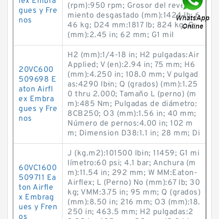
lex Embra
(rpm):950 rpm; Grosor del revesti
gues y Fre
miento desgastado (mm):1424 lb; 6
nos
46 kg; D24 mm:1817 lb; 824 kg; G
(mm):2.45 in; 62 mm; G1 mil
H2 (mm):1/4-18 in; H2 pulgadas:Air
Applied; V (en):2.94 in; 75 mm; H6
20VC600
(mm):4.250 in; 108.0 mm; V pulgad
509698 E
as:4290 lb·in; Q (grados) (mm):1.25
aton Airfl
0 thru 2.000; Tamaño L (perno) (m
ex Embra
m):485 Nm; Pulgadas de diámetro:
gues y Fre
8CB250; O3 (mm):1.56 in; 40 mm;
nos
Número de pernos:4.00 in; 102 m
m; Dimension D38:1.1 in; 28 mm; Di
J (kg.m2):101500 lb·in; 11459; G1 mi
límetro:60 psi; 4.1 bar; Anchura (m
60VC1600
m):11.54 in; 292 mm; W MM:Eaton-
509711 Ea
Airflex; L (Perno) No (mm):67 lb; 30
ton Airfle
kg; VMM:3.75 in; 95 mm; Q (grados)
x Embrag
(mm):8.50 in; 216 mm; O3 (mm):18.
ues y Fren
250 in; 463.5 mm; H2 pulgadas:2
os