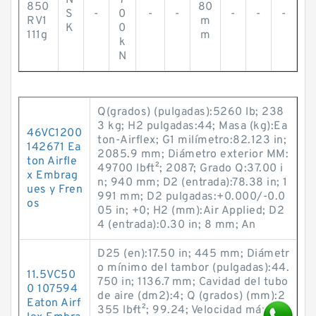
N
7
850
80
S
-
0
-
-
-
-
-
RV1
m
K
0
111g
m
k
N
Q(grados) (pulgadas):5260 lb; 238
3 kg; H2 pulgadas:44; Masa (kg):Ea
46VC1200
ton-Airflex; G1 milímetro:82.123 in;
142671 Ea
2085.9 mm; Diámetro exterior MM:
ton Airfle
49700 lb·ft²; 2087; Grado Q:37.00 i
x Embrag
n; 940 mm; D2 (entrada):78.38 in; 1
ues y Fren
991 mm; D2 pulgadas:+0.000/-0.0
os
05 in; +0; H2 (mm):Air Applied; D2
4 (entrada):0.30 in; 8 mm; An
D25 (en):17.50 in; 445 mm; Diámetr
o mínimo del tambor (pulgadas):44.
11.5VC50
750 in; 1136.7 mm; Cavidad del tubo
0 107594
de aire (dm2):4; Q (grados) (mm):2
Eaton Airf
355 lb·ft²; 99.24; Velocidad máxima