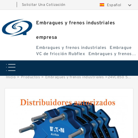
|
Solicitar Una Cotización
Español
Embragues y frenos industriales
empresa
Embragues y frenos industriales
Embrague
VC de fricción Rubflex
Embragues y frenos
VC
Inicio
>
Productos
>
Embragues y frenos industriales
>
24VC850 509699 Eaton Airflex Embragues y Frenos