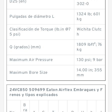
D25 (en)
302-0
1324 lb; 601
Pulgadas de diámetro L
kg
Clasificación de Torque (lb.in @7
Wichita Clutc
5 psi)
h
1809 lb·ft²; 76
Q (grados) (mm)
kg
Maximum Air Pressure
130 psi; 9 bar
14.00 in; 355
Maximum Bore Size
mm
24VC850 509699 Eaton Airflex Embragues y F
renos y tipos explicados
B
ra