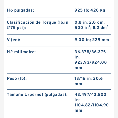
H6 pulgadas:
925 lb; 420 kg
Clasificación de Torque (lb.in
0.8 in; 2.0 cm;
@75 psi):
500 in³; 8.2 dm³
V (en):
9.00 in; 229 mm
H2 milímetro:
36.378/36.375
in;
923.93/924.00
mm
Peso (lb):
13/16 in; 20.6
mm
Tamaño L (perno) (pulgadas):
43.497/43.500
in;
1104.82/1104.90
mm