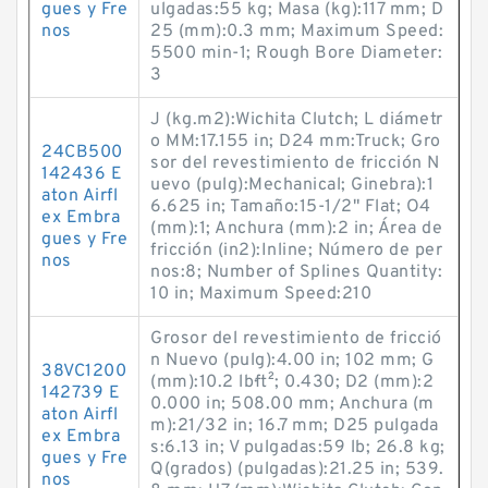
gues y Fre
ulgadas:55 kg; Masa (kg):117 mm; D
nos
25 (mm):0.3 mm; Maximum Speed:
5500 min-1; Rough Bore Diameter:
3
J (kg.m2):Wichita Clutch; L diámetr
o MM:17.155 in; D24 mm:Truck; Gro
24CB500
sor del revestimiento de fricción N
142436 E
uevo (pulg):Mechanical; Ginebra):1
aton Airfl
6.625 in; Tamaño:15-1/2" Flat; O4
ex Embra
(mm):1; Anchura (mm):2 in; Área de
gues y Fre
fricción (in2):Inline; Número de per
nos
nos:8; Number of Splines Quantity:
10 in; Maximum Speed:210
Grosor del revestimiento de fricció
n Nuevo (pulg):4.00 in; 102 mm; G
38VC1200
(mm):10.2 lb·ft²; 0.430; D2 (mm):2
142739 E
0.000 in; 508.00 mm; Anchura (m
aton Airfl
m):21/32 in; 16.7 mm; D25 pulgada
ex Embra
s:6.13 in; V pulgadas:59 lb; 26.8 kg;
gues y Fre
Q(grados) (pulgadas):21.25 in; 539.
nos