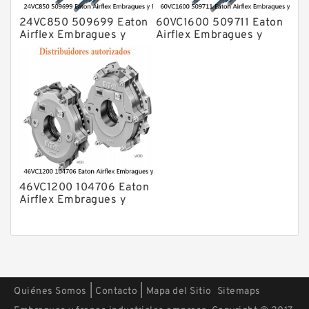
24VC850 509699 Eaton
60VC1600 509711 Eaton
Airflex Embragues y
Airflex Embragues y
Frenos
Frenos
46VC1200 104706 Eaton
Airflex Embragues y
Frenos
|
|
Quiénes Somos
Contacto
Mapa del Sitio
Sitemaps