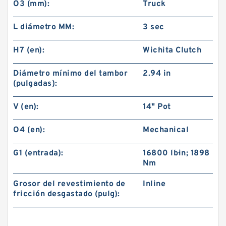
O3 (mm):
Truck
L diámetro MM:
3 sec
H7 (en):
Wichita Clutch
Diámetro mínimo del tambor
2.94 in
(pulgadas):
V (en):
14" Pot
O4 (en):
Mechanical
22CB500 142266KP Eaton Airflex Cuatro
G1 (entrada):
16800 lb·in; 1898
entradas Embragues y frenos
Nm
Grosor del revestimiento de
Inline
fricción desgastado (pulg):