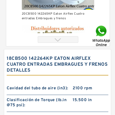
20CB500 142265KP Eaton Airflex Cuatro
entradas Embragues y frenos
18CB500 142264KP EATON AIRFLEX
CUATRO ENTRADAS EMBRAGUES Y FRENOS
DETALLES
Cavidad del tubo de aire (in3):
2100 rpm
Clasificación de Torque (lb.in
15.500 in
40CB525 142442DK Eaton Airflex Cuatro
@75 psi):
entradas Embragues y frenos