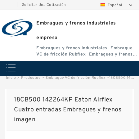
|
Solicitar Una Cotización
Español
Embragues y frenos industriales
empresa
Embragues y frenos industriales
Embrague
VC de fricción Rubflex
Embragues y frenos
VC
Inicio
>
Productos
>
Embrague VC de fricción Rubflex
>
18CB500 142264KP Eaton Airflex Cuatro entradas Embragues y frenos image
18CB500 142264KP Eaton Airflex
Cuatro entradas Embragues y frenos
imagen