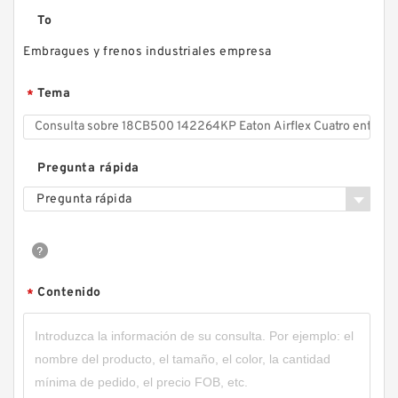
To
Embragues y frenos industriales empresa
26CB525 142268KP Eaton Airflex Cuatro
entradas Embragues y frenos
Tema
*
Pregunta rápida
Pregunta rápida
Contenido
*
45CB525 142081KP Eaton Airflex Cuatro
entradas Embragues y frenos