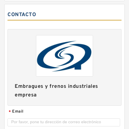
CONTACTO
14CB400 142087JG Ós Eaton Airflex Cuatro
entradas Embragues y frenos
Embragues y frenos industriales
empresa
Email
*