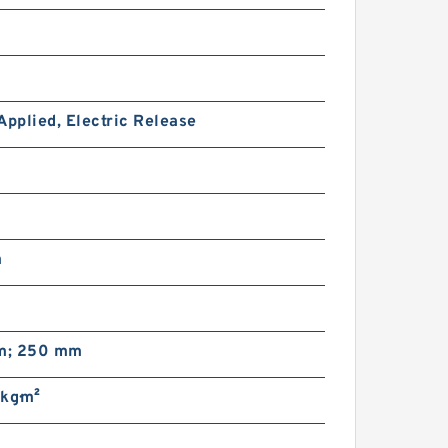
Applied, Electric Release
14CB400 142087JG Ós Eaton
Airflex Cuatro entradas
Embragues y frenos
m
m
m; 250 mm
kg·m²
26CB525 142268KP Eaton
Airflex Cuatro entradas
Embragues y frenos