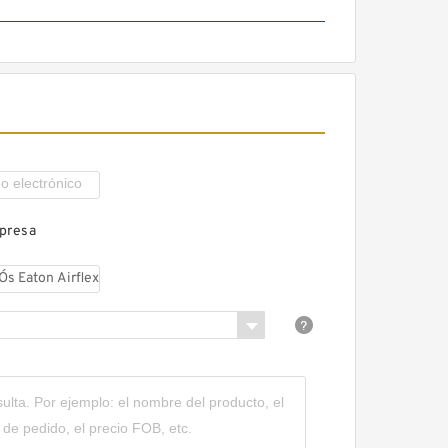
45CB525 142081KP Eaton
Airflex Cuatro entradas
mpresa
Embragues y frenos
16CB500 142211KP Eaton