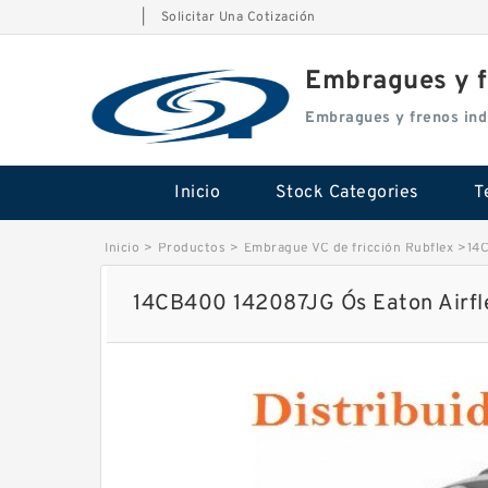
|
Solicitar Una Cotización
Embragues y f
Embragues y frenos ind
Inicio
Stock Categories
T
Inicio
>
Productos
>
Embrague VC de fricción Rubflex
>
14C
14CB400 142087JG Ós Eaton Airfl