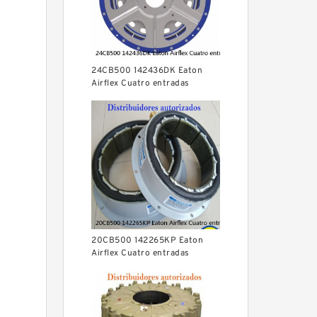
24CB500 142436DK Eaton
Airflex Cuatro entradas
Embragues y frenos
20CB500 142265KP Eaton
Airflex Cuatro entradas
Embragues y frenos