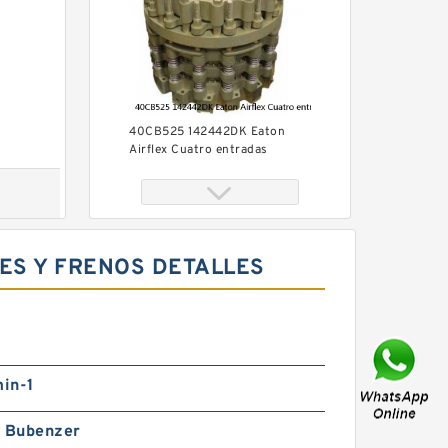
40CB525 142442DK Eaton
Airflex Cuatro entradas
Embragues y frenos
ES Y FRENOS DETALLES
m
22CB500 142266KP Eaton
in-1
Airflex Cuatro entradas
Embragues y frenos
h Bubenzer