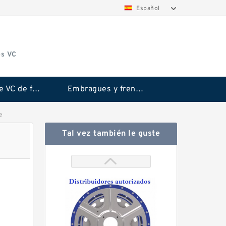
Español
os VC
Embrague VC de fricción Rubflex
Embragues y frenos VC
e
Tal vez también le guste