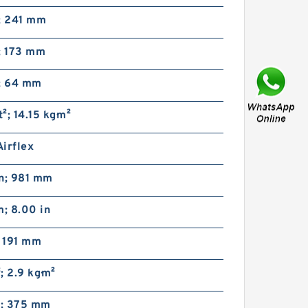
; 241 mm
; 173 mm
n; 64 mm
51VC1600 104729 Eaton
t²; 14.15 kg·m²
Airflex sin embragues y frenos
de bloqueo axial
irflex
in; 981 mm
; 8.00 in
; 191 mm
²; 2.9 kg·m²
46VC1200 104727 Eaton
Airflex sin embragues y frenos
de bloqueo axial
n; 375 mm