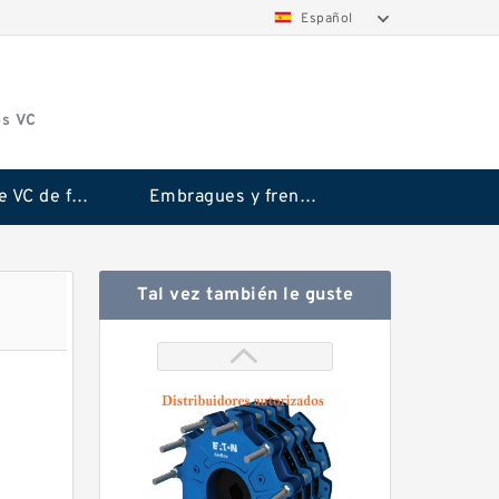
Español
os VC
Embrague VC de fricción Rubflex
Embragues y frenos VC
Tal vez también le guste