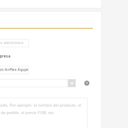
Airflex sin embragues y frenos
de bloqueo axial
mpresa
14VC500 104611 Eaton Airflex
sin embragues y frenos de
bloqueo axial