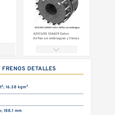
42VC650 104609 Eaton
Airflex sin embragues y frenos
de bloqueo axial
Y FRENOS DETALLES
t²; 16.38 kg·m²
42VC1200 104686 Eaton
Airflex sin embragues y frenos
de bloqueo axial
n; 188.1 mm