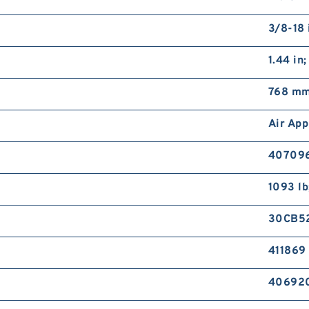
3/8-18 
1.44 in
768 mm
Air App
40709
1093 lb
30CB5
411869
40692