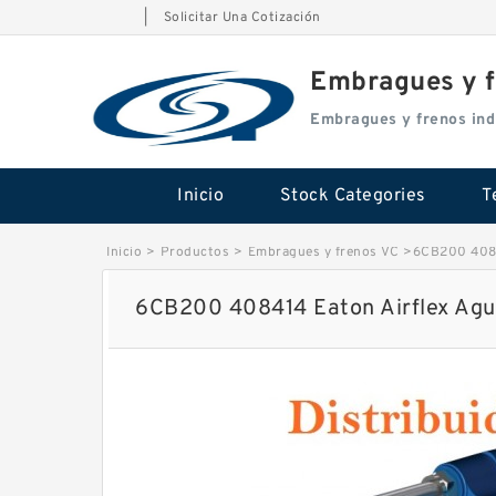
|
Solicitar Una Cotización
Embragues y f
Embragues y frenos ind
Inicio
Stock Categories
T
Inicio
>
Productos
>
Embragues y frenos VC
>
6CB200 4084
6CB200 408414 Eaton Airflex Agu