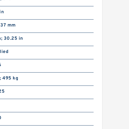
in
; 37 mm
; 30.25 in
lied
66VC1600 108111 Eaton Airflex
sin embragues y frenos de
6
bloqueo axial
; 495 kg
25
0
51VC1600 104689 Eaton