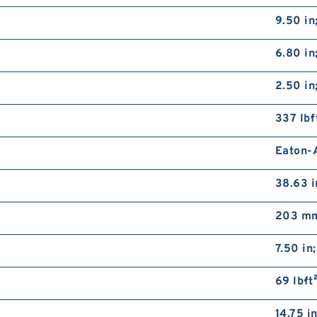
9.50 in
6.80 in
2.50 i
337 lb·f
Eaton-A
38.63 
203 mm
7.50 in
69 lb·ft
14.75 i