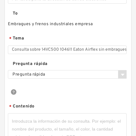
To
46VC1200 104727 Eaton Airflex sin embragues
Embragues y frenos industriales empresa
y frenos de bloqueo axial
Tema
*
Pregunta rápida
Pregunta rápida
Contenido
*
66VC1600 108111 Eaton Airflex sin embragues y
frenos de bloqueo axial