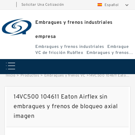
|
Solicitar Una Cotización
Español
Embragues y frenos industriales
empresa
Embragues y frenos industriales
Embrague
VC de fricción Rubflex
Embragues y frenos
VC
Inicio
>
Productos
>
Embragues y frenos VC
>
14VC500 104611 Eaton Airflex sin embragues y frenos de bloqueo axial image
14VC500 104611 Eaton Airflex sin
embragues y frenos de bloqueo axial
imagen