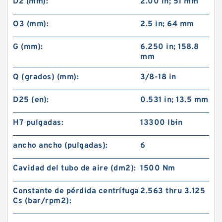
D2 (mm):
2.00 in; 51 mm
O3 (mm):
2.5 in; 64 mm
G (mm):
6.250 in; 158.8
mm
Q (grados) (mm):
3/8-18 in
D25 (en):
0.531 in; 13.5 mm
H7 pulgadas:
13300 lb·in
42VC1200 104686 Eaton Airflex sin embragues
ancho ancho (pulgadas):
6
y frenos de bloqueo axial
Cavidad del tubo de aire (dm2):
1500 Nm
Constante de pérdida centrífuga
2.563 thru 3.125
Cs (bar/rpm2):