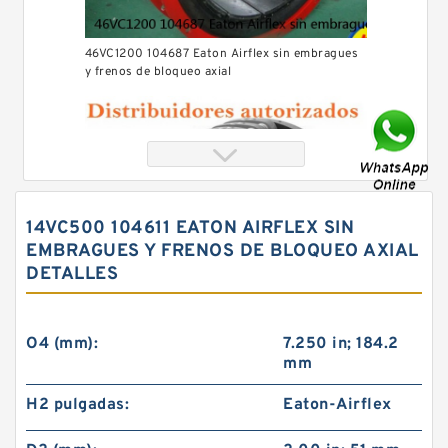
46VC1200 104687 Eaton Airflex sin embragues
y frenos de bloqueo axial
14VC500 104611 EATON AIRFLEX SIN
EMBRAGUES Y FRENOS DE BLOQUEO AXIAL
DETALLES
O4 (mm):
7.250 in; 184.2
mm
42VC650 104609 Eaton Airflex sin embragues y
H2 pulgadas:
Eaton-Airflex
frenos de bloqueo axial