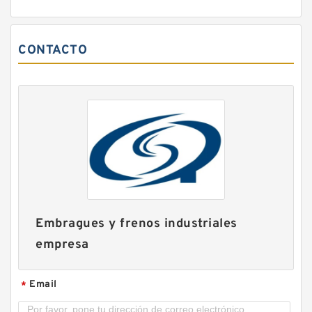
CONTACTO
51VC1600 104729 Eaton Airflex sin embragues y
frenos de bloqueo axial
Embragues y frenos industriales
empresa
Email
*