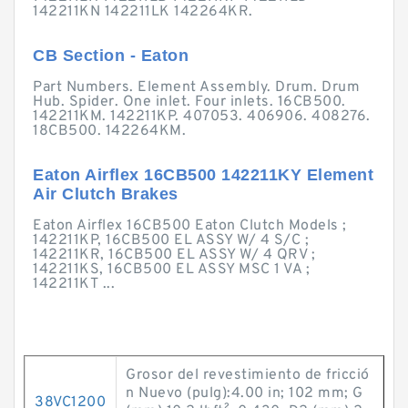
142211KN 142211LK 142264KR.
CB Section - Eaton
Part Numbers. Element Assembly. Drum. Drum
Hub. Spider. One inlet. Four inlets. 16CB500.
142211KM. 142211KP. 407053. 406906. 408276.
18CB500. 142264KM.
Eaton Airflex 16CB500 142211KY Element
Air Clutch Brakes
Eaton Airflex 16CB500 Eaton Clutch Models ;
142211KP, 16CB500 EL ASSY W/ 4 S/C ;
142211KR, 16CB500 EL ASSY W/ 4 QRV ;
142211KS, 16CB500 EL ASSY MSC 1 VA ;
142211KT ...
Grosor del revestimiento de fricció
n Nuevo (pulg):4.00 in; 102 mm; G
38VC1200