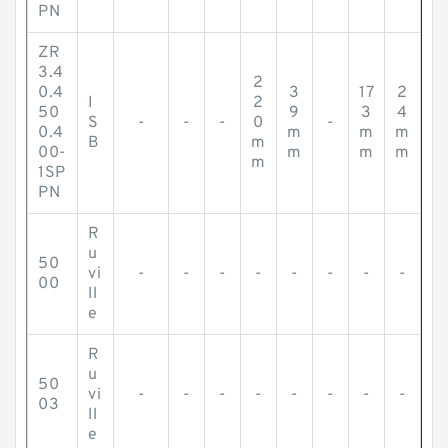
PN
ZR
3.4
2
0.4
3
17
2
I
2
50
9
3
4
S
-
-
-
0
-
0.4
m
m
m
B
m
00-
m
m
m
m
1SP
PN
R
u
50
vi
-
-
-
-
-
-
-
-
00
ll
e
R
u
50
vi
-
-
-
-
-
-
-
-
03
ll
e