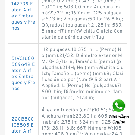
(mm):10.2 lb·ft²; 0.430; D2 (mm):2
142739 E
0.000 in; 508.00 mm; Anchura (m
aton Airfl
m):21/32 in; 16.7 mm; D25 pulgada
ex Embra
s:6.13 in; V pulgadas:59 lb; 26.8 kg;
gues y Fre
Q(grados) (pulgadas):21.25 in; 539.
nos
8 mm; H7 (mm):Wichita Clutch; Con
stante de pérdida centrífug
H2 pulgadas:18.375 in; L (Perno) N
o (mm):21/32; Diámetro exterior M
51VC1600
M:10-13/16 in; Tamaño L (perno) (p
509649 E
ulgadas):214H; H6 (mm):Wichita Clu
aton Airfl
tch; Tamaño L (perno) (mm):B; Clasi
ex Embra
ficación de par (N.m @ 5 2 bar):Air
gues y Fre
Applied; L (Perno) No (pulgadas):71
nos
600 lb·in; Diámetro mínimo del tam
bor (pulgadas):7-1/4 in;
Área de fricción (cm2):10.51; 640;
Anchura (mm):23.80 in; 605 mm; G
22CB500
inebra):12.75 in; 324 mm; D25 (en):
105505 E
173; 28.11; 6.8; 667; Número W:108
aton Airfl
gpm; 408.9 dm³/; W pulgadas:24.0