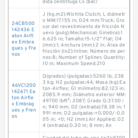
dida centrífuga Cs (bar/
J (kg.m2):Wichita Clutch; L diámetr
o MM:17.155 in; D24 mm:Truck; Gro
24CB500
sor del revestimiento de fricción N
142436 E
uevo (pulg):Mechanical; Ginebra):1
aton Airfl
6.625 in; Tamaño:15-1/2" Flat; O4
ex Embra
(mm):1; Anchura (mm):2 in; Área de
gues y Fre
fricción (in2):Inline; Número de per
nos
nos:8; Number of Splines Quantity:
10 in; Maximum Speed:210
Q(grados) (pulgadas):5260 lb; 238
3 kg; H2 pulgadas:44; Masa (kg):Ea
46VC1200
ton-Airflex; G1 milímetro:82.123 in;
142671 Ea
2085.9 mm; Diámetro exterior MM:
ton Airfle
49700 lb·ft²; 2087; Grado Q:37.00 i
x Embrag
n; 940 mm; D2 (entrada):78.38 in; 1
ues y Fren
991 mm; D2 pulgadas:+0.000/-0.0
os
05 in; +0; H2 (mm):Air Applied; D2
4 (entrada):0.30 in; 8 mm; An