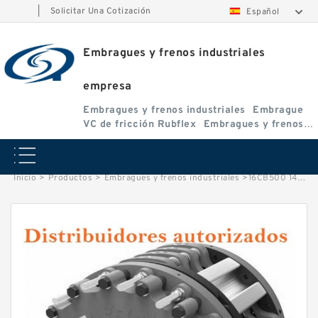
|
Solicitar Una Cotización
Español
Embragues y frenos industriales
empresa
Embragues y frenos industriales
Embrague
VC de fricción Rubflex
Embragues y frenos
VC
Inicio
>
Productos
>
Embragues y frenos industriales
>
16CB500 142211KP Eaton Airflex Embrague de 10 elementos Embragues y frenos