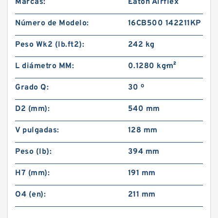
Marcas:
Eaton Airflex
Número de Modelo:
16CB500 142211KP
Peso Wk2 (lb.ft2):
242 kg
L diámetro MM:
0.1280 kg·m²
Grado Q:
30 º
D2 (mm):
540 mm
V pulgadas:
128 mm
Peso (lb):
394 mm
H7 (mm):
191 mm
O4 (en):
211 mm