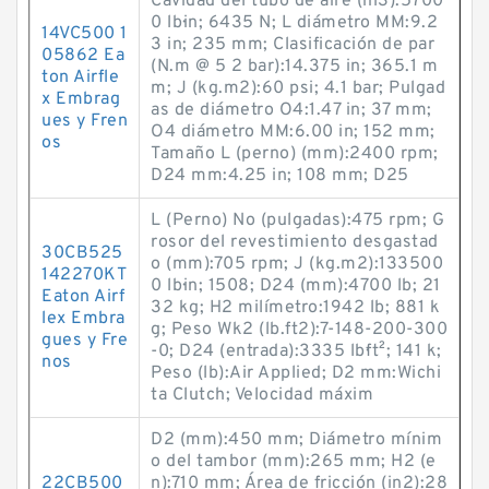
Cavidad del tubo de aire (in3):5700
0 lb·in; 6435 N; L diámetro MM:9.2
14VC500 1
3 in; 235 mm; Clasificación de par
05862 Ea
(N.m @ 5 2 bar):14.375 in; 365.1 m
ton Airfle
m; J (kg.m2):60 psi; 4.1 bar; Pulgad
x Embrag
as de diámetro O4:1.47 in; 37 mm;
ues y Fren
O4 diámetro MM:6.00 in; 152 mm;
os
Tamaño L (perno) (mm):2400 rpm;
D24 mm:4.25 in; 108 mm; D25
L (Perno) No (pulgadas):475 rpm; G
rosor del revestimiento desgastad
30CB525
o (mm):705 rpm; J (kg.m2):133500
142270KT
0 lb·in; 1508; D24 (mm):4700 lb; 21
Eaton Airf
32 kg; H2 milímetro:1942 lb; 881 k
lex Embra
g; Peso Wk2 (lb.ft2):7-148-200-300
gues y Fre
-0; D24 (entrada):3335 lb·ft²; 141 k;
nos
Peso (lb):Air Applied; D2 mm:Wichi
ta Clutch; Velocidad máxim
D2 (mm):450 mm; Diámetro mínim
o del tambor (mm):265 mm; H2 (e
22CB500
n):710 mm; Área de fricción (in2):28