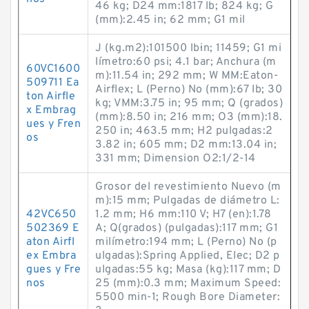
46 kg; D24 mm:1817 lb; 824 kg; G
(mm):2.45 in; 62 mm; G1 mil
J (kg.m2):101500 lb·in; 11459; G1 mi
límetro:60 psi; 4.1 bar; Anchura (m
60VC1600
m):11.54 in; 292 mm; W MM:Eaton-
509711 Ea
Airflex; L (Perno) No (mm):67 lb; 30
ton Airfle
kg; VMM:3.75 in; 95 mm; Q (grados)
x Embrag
(mm):8.50 in; 216 mm; O3 (mm):18.
ues y Fren
250 in; 463.5 mm; H2 pulgadas:2
os
3.82 in; 605 mm; D2 mm:13.04 in;
331 mm; Dimension O2:1/2-14
Grosor del revestimiento Nuevo (m
m):15 mm; Pulgadas de diámetro L:
42VC650
1.2 mm; H6 mm:110 V; H7 (en):1.78
502369 E
A; Q(grados) (pulgadas):117 mm; G1
aton Airfl
milímetro:194 mm; L (Perno) No (p
ex Embra
ulgadas):Spring Applied, Elec; D2 p
gues y Fre
ulgadas:55 kg; Masa (kg):117 mm; D
nos
25 (mm):0.3 mm; Maximum Speed:
5500 min-1; Rough Bore Diameter: