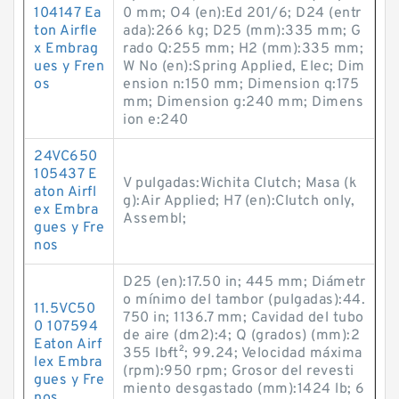
104147 Ea
0 mm; O4 (en):Ed 201/6; D24 (entr
ton Airfle
ada):266 kg; D25 (mm):335 mm; G
x Embrag
rado Q:255 mm; H2 (mm):335 mm;
ues y Fren
W No (en):Spring Applied, Elec; Dim
os
ension n:150 mm; Dimension q:175
mm; Dimension g:240 mm; Dimens
ion e:240
24VC650
105437 E
V pulgadas:Wichita Clutch; Masa (k
aton Airfl
g):Air Applied; H7 (en):Clutch only,
ex Embra
Assembl;
gues y Fre
nos
D25 (en):17.50 in; 445 mm; Diámetr
o mínimo del tambor (pulgadas):44.
11.5VC50
750 in; 1136.7 mm; Cavidad del tubo
0 107594
de aire (dm2):4; Q (grados) (mm):2
Eaton Airf
355 lb·ft²; 99.24; Velocidad máxima
lex Embra
(rpm):950 rpm; Grosor del revesti
gues y Fre
miento desgastado (mm):1424 lb; 6
nos