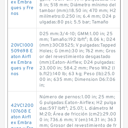
ex Embra
8 in; 518 mm; Diámetro mínimo del
gues y Fre
tambor (mm):18.50 in; 470 mm; H2
nos
milímetro:0.250 in; 6.4 mm; D24 p
ulgadas:80 psi; 5.5 bar; Tamaño
D25 mm:3/4-10; GMM:1.00 in; 25
mm; Tamaño:192 lb·ft²; 8.06 k; D24
20VC1000
(mm):30CB525; V pulgadas:Tapped
509698 E
Holes; G (mm):30 in; 762 mm; Gros
aton Airfl
or del revestimiento desgastado
ex Embra
(mm):Eaton-Airflex; D24 pulgadas:
gues y Fre
23.000 in; 584.2 mm; Peso Wk2 (l
nos
b.ft2):140 lb; 63 kg; Peso (lb):25.0
00 in; 635 mm; Dimension D6:7.06
in;
Número de pernos:1.00 in; 25 mm;
G pulgadas:Eaton-Airflex; H2 pulga
42VC1200
das:597 lb·ft²; 25.07; L diámetro M
107608 E
M:20; Área de fricción (cm2):29.00
aton Airfl
0 in; 736.6 mm; V (en):14.31 in; 363
ex Embra
mm; Grosor del revestimiento de fr