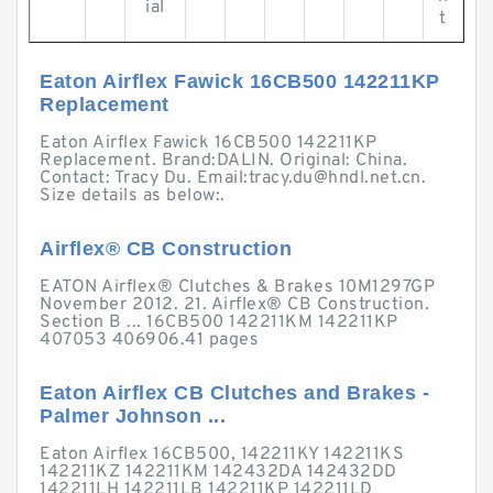
ial
t
Eaton Airflex Fawick 16CB500 142211KP
Replacement
Eaton Airflex Fawick 16CB500 142211KP
Replacement. Brand:DALIN. Original: China.
Contact: Tracy Du. Email:
tracy.du@hndl.net.cn
.
Size details as below:.
Airflex® CB Construction
EATON Airflex® Clutches & Brakes 10M1297GP
November 2012. 21. Airflex® CB Construction.
Section B ... 16CB500 142211KM 142211KP
407053 406906.41 pages
Eaton Airflex CB Clutches and Brakes -
Palmer Johnson ...
Eaton Airflex 16CB500, 142211KY 142211KS
142211KZ 142211KM 142432DA 142432DD
142211LH 142211LB 142211KP 142211LD