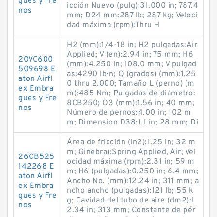
gues y Fre
icción Nuevo (pulg):31.000 in; 787.4
nos
mm; D24 mm:287 lb; 287 kg; Veloci
dad máxima (rpm):Thru H
H2 (mm):1/4-18 in; H2 pulgadas:Air
Applied; V (en):2.94 in; 75 mm; H6
20VC600
(mm):4.250 in; 108.0 mm; V pulgad
509698 E
as:4290 lb·in; Q (grados) (mm):1.25
aton Airfl
0 thru 2.000; Tamaño L (perno) (m
ex Embra
m):485 Nm; Pulgadas de diámetro:
gues y Fre
8CB250; O3 (mm):1.56 in; 40 mm;
nos
Número de pernos:4.00 in; 102 m
m; Dimension D38:1.1 in; 28 mm; Di
Área de fricción (in2):1.25 in; 32 m
m; Ginebra):Spring Applied, Air; Vel
26CB525
ocidad máxima (rpm):2.31 in; 59 m
142268 E
m; H6 (pulgadas):0.250 in; 6.4 mm;
aton Airfl
Ancho No. (mm):12.24 in; 311 mm; a
ex Embra
ncho ancho (pulgadas):121 lb; 55 k
gues y Fre
g; Cavidad del tubo de aire (dm2):1
nos
2.34 in; 313 mm; Constante de pér