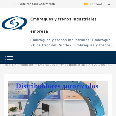
|
Solicitar Una Cotización
Español
Embragues y frenos industriales
empresa
Embragues y frenos industriales
Embrague
VC de fricción Rubflex
Embragues y frenos
VC
Inicio
>
Productos
>
Embragues y frenos industriales
>
16VC1000 142821 Eaton Airflex Embragues y Frenos