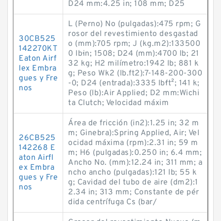
D24 mm:4.25 in; 108 mm; D25
L (Perno) No (pulgadas):475 rpm; G
rosor del revestimiento desgastad
30CB525
o (mm):705 rpm; J (kg.m2):133500
142270KT
0 lb·in; 1508; D24 (mm):4700 lb; 21
Eaton Airf
32 kg; H2 milímetro:1942 lb; 881 k
lex Embra
g; Peso Wk2 (lb.ft2):7-148-200-300
gues y Fre
-0; D24 (entrada):3335 lb·ft²; 141 k;
nos
Peso (lb):Air Applied; D2 mm:Wichi
ta Clutch; Velocidad máxim
Área de fricción (in2):1.25 in; 32 m
m; Ginebra):Spring Applied, Air; Vel
26CB525
ocidad máxima (rpm):2.31 in; 59 m
142268 E
m; H6 (pulgadas):0.250 in; 6.4 mm;
aton Airfl
Ancho No. (mm):12.24 in; 311 mm; a
ex Embra
ncho ancho (pulgadas):121 lb; 55 k
gues y Fre
g; Cavidad del tubo de aire (dm2):1
nos
2.34 in; 313 mm; Constante de pér
dida centrífuga Cs (bar/