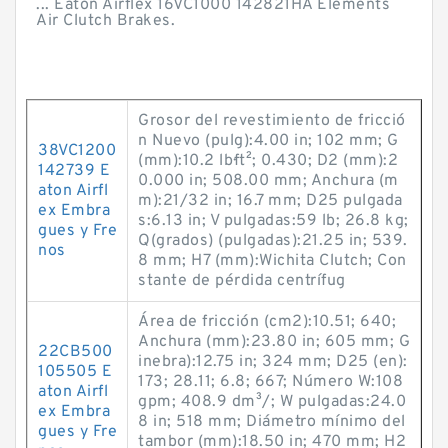
... Eaton Airflex 16VC1000 142821HA Elements
Air Clutch Brakes.
Grosor del revestimiento de fricció
n Nuevo (pulg):4.00 in; 102 mm; G
38VC1200
(mm):10.2 lb·ft²; 0.430; D2 (mm):2
142739 E
0.000 in; 508.00 mm; Anchura (m
aton Airfl
m):21/32 in; 16.7 mm; D25 pulgada
ex Embra
s:6.13 in; V pulgadas:59 lb; 26.8 kg;
gues y Fre
Q(grados) (pulgadas):21.25 in; 539.
nos
8 mm; H7 (mm):Wichita Clutch; Con
stante de pérdida centrífug
Área de fricción (cm2):10.51; 640;
Anchura (mm):23.80 in; 605 mm; G
22CB500
inebra):12.75 in; 324 mm; D25 (en):
105505 E
173; 28.11; 6.8; 667; Número W:108
aton Airfl
gpm; 408.9 dm³/; W pulgadas:24.0
ex Embra
8 in; 518 mm; Diámetro mínimo del
gues y Fre
tambor (mm):18.50 in; 470 mm; H2