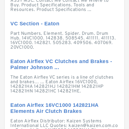
ASSY MSC. Contact Me Contact Me Where to
Buy. Product Specifications. Tools and
Resources. Product Specifications ...
VC Section - Eaton
Part Numbers. Element. Spider. Drum. Drum
Hub. 14VC1000. 142838. 508545. 411111. 411113.
16VC1000. 142821. 505283. 409506. 407069.
20VC1000.
Eaton Airflex VC Clutches and Brakes -
Palmer Johnson ...
The Eaton Airflex VC series is a line of clutches
and brakes… ... Eaton Airflex 16VC1000,
142821HA 142821HJ 142821HM 142821HP
142821HN 142821HC 142821HE.
Eaton Airflex 16VC1000 142821HA
Elements Air Clutch Brakes
Eaton Airflex Distributor: Kaizen Systems
International LLC Quotes:
kaizen@kaizen.com.co