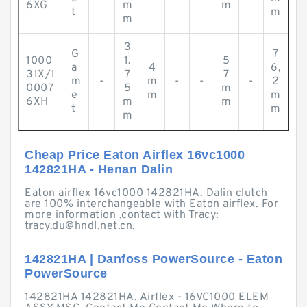
6XG
m
m
t
m
m
3
G
7
1000
1.
5
a
4
6,
31X/1
7
7
m
-
m
-
-
-
2
0007
5
m
e
m
m
6XH
m
m
t
m
m
Cheap Price Eaton Airflex 16vc1000
142821HA - Henan Dalin
Eaton airflex 16vc1000 142821HA. Dalin clutch
are 100% interchangeable with Eaton airflex. For
more information ,contact with Tracy:
tracy.du@hndl.net.cn
.
142821HA | Danfoss PowerSource - Eaton
PowerSource
142821HA 142821HA. Airflex - 16VC1000 ELEM