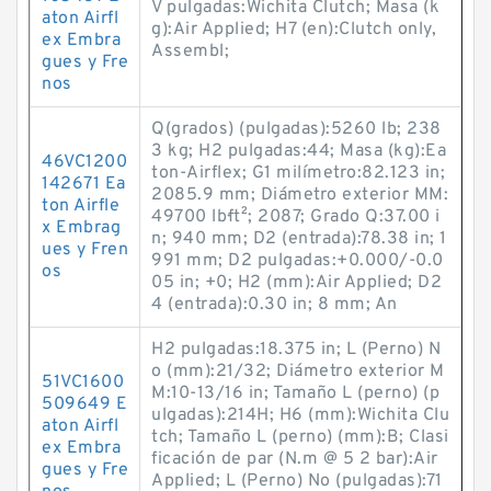
V pulgadas:Wichita Clutch; Masa (k
aton Airfl
g):Air Applied; H7 (en):Clutch only,
ex Embra
Assembl;
gues y Fre
nos
Q(grados) (pulgadas):5260 lb; 238
3 kg; H2 pulgadas:44; Masa (kg):Ea
46VC1200
ton-Airflex; G1 milímetro:82.123 in;
142671 Ea
2085.9 mm; Diámetro exterior MM:
ton Airfle
49700 lb·ft²; 2087; Grado Q:37.00 i
x Embrag
n; 940 mm; D2 (entrada):78.38 in; 1
ues y Fren
991 mm; D2 pulgadas:+0.000/-0.0
os
05 in; +0; H2 (mm):Air Applied; D2
4 (entrada):0.30 in; 8 mm; An
H2 pulgadas:18.375 in; L (Perno) N
o (mm):21/32; Diámetro exterior M
51VC1600
M:10-13/16 in; Tamaño L (perno) (p
509649 E
ulgadas):214H; H6 (mm):Wichita Clu
aton Airfl
tch; Tamaño L (perno) (mm):B; Clasi
ex Embra
ficación de par (N.m @ 5 2 bar):Air
gues y Fre
Applied; L (Perno) No (pulgadas):71