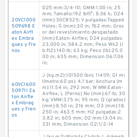
D25 mm:3/4-10; GMM:1.00 in; 25
mm; Tamaño:192 lb·ft²; 8.06 k; D24
20VC1000
(mm):30CB525; V pulgadas:Tapped
509698 E
Holes; G (mm):30 in; 762 mm; Gros
aton Airfl
or del revestimiento desgastado
ex Embra
(mm):Eaton-Airflex; D24 pulgadas:
gues y Fre
23.000 in; 584.2 mm; Peso Wk2 (l
nos
b.ft2):140 lb; 63 kg; Peso (lb):25.0
00 in; 635 mm; Dimension D6:7.06
in;
J (kg.m2):101500 lb·in; 11459; G1 mi
límetro:60 psi; 4.1 bar; Anchura (m
60VC1600
m):11.54 in; 292 mm; W MM:Eaton-
509711 Ea
Airflex; L (Perno) No (mm):67 lb; 30
ton Airfle
kg; VMM:3.75 in; 95 mm; Q (grados)
x Embrag
(mm):8.50 in; 216 mm; O3 (mm):18.
ues y Fren
250 in; 463.5 mm; H2 pulgadas:2
os
3.82 in; 605 mm; D2 mm:13.04 in;
331 mm; Dimension O2:1/2-14