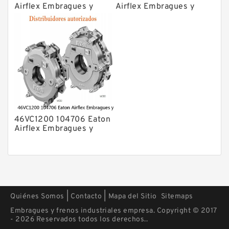
Airflex Embragues y
Airflex Embragues y
Frenos
Frenos
46VC1200 104706 Eaton
Airflex Embragues y
Frenos
|
|
Quiénes Somos
Contacto
Mapa del Sitio
Sitemaps
Embragues y frenos industriales empresa. Copyright © 2017
- 2026 Reservados todos los derechos..