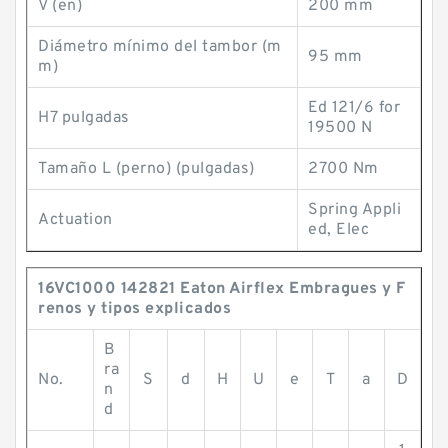
V (en)
200 mm
Diámetro mínimo del tambor (m
95 mm
m)
Ed 121/6 for
H7 pulgadas
19500 N
Tamaño L (perno) (pulgadas)
2700 Nm
Spring Appli
Actuation
ed, Elec
16VC1000 142821 Eaton Airflex Embragues y F
renos y tipos explicados
B
ra
No.
S
d
H
U
e
T
a
D
n
d