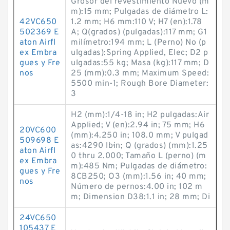
Grosor del revestimiento Nuevo (m
m):15 mm; Pulgadas de diámetro L:
42VC650
1.2 mm; H6 mm:110 V; H7 (en):1.78
502369 E
A; Q(grados) (pulgadas):117 mm; G1
aton Airfl
milímetro:194 mm; L (Perno) No (p
ex Embra
ulgadas):Spring Applied, Elec; D2 p
gues y Fre
ulgadas:55 kg; Masa (kg):117 mm; D
nos
25 (mm):0.3 mm; Maximum Speed:
5500 min-1; Rough Bore Diameter:
3
H2 (mm):1/4-18 in; H2 pulgadas:Air
Applied; V (en):2.94 in; 75 mm; H6
20VC600
(mm):4.250 in; 108.0 mm; V pulgad
509698 E
as:4290 lb·in; Q (grados) (mm):1.25
aton Airfl
0 thru 2.000; Tamaño L (perno) (m
ex Embra
m):485 Nm; Pulgadas de diámetro:
gues y Fre
8CB250; O3 (mm):1.56 in; 40 mm;
nos
Número de pernos:4.00 in; 102 m
m; Dimension D38:1.1 in; 28 mm; Di
24VC650
105437 E