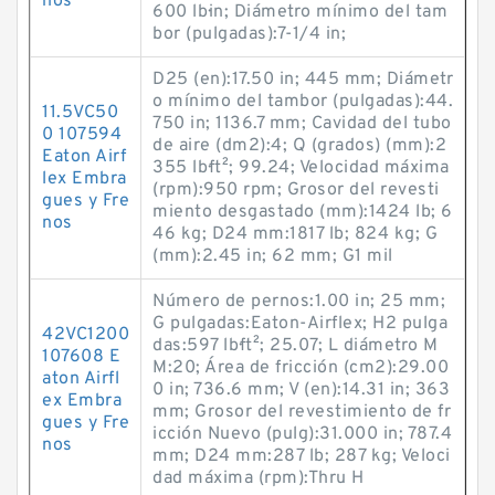
nos
600 lb·in; Diámetro mínimo del tam
bor (pulgadas):7-1/4 in;
D25 (en):17.50 in; 445 mm; Diámetr
o mínimo del tambor (pulgadas):44.
11.5VC50
750 in; 1136.7 mm; Cavidad del tubo
0 107594
de aire (dm2):4; Q (grados) (mm):2
Eaton Airf
355 lb·ft²; 99.24; Velocidad máxima
lex Embra
(rpm):950 rpm; Grosor del revesti
gues y Fre
miento desgastado (mm):1424 lb; 6
nos
46 kg; D24 mm:1817 lb; 824 kg; G
(mm):2.45 in; 62 mm; G1 mil
Número de pernos:1.00 in; 25 mm;
G pulgadas:Eaton-Airflex; H2 pulga
42VC1200
das:597 lb·ft²; 25.07; L diámetro M
107608 E
M:20; Área de fricción (cm2):29.00
aton Airfl
0 in; 736.6 mm; V (en):14.31 in; 363
ex Embra
mm; Grosor del revestimiento de fr
gues y Fre
icción Nuevo (pulg):31.000 in; 787.4
nos
mm; D24 mm:287 lb; 287 kg; Veloci
dad máxima (rpm):Thru H