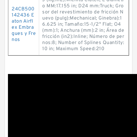
J (kg.m2):Wichita Clutch; L diámetr
o MM:17.155 in; D24 mm:Truck; Gro
24CB500
sor del revestimiento de fricción N
142436 E
uevo (pulg):Mechanical; Ginebra):1
aton Airfl
6.625 in; Tamaño:15-1/2" Flat; O4
ex Embra
(mm):1; Anchura (mm):2 in; Área de
gues y Fre
fricción (in2):Inline; Número de per
nos
nos:8; Number of Splines Quantity:
10 in; Maximum Speed:210