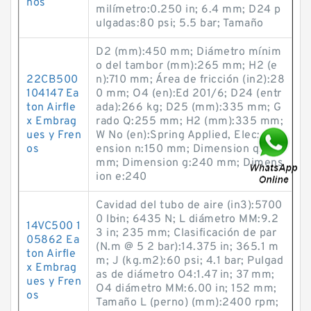
nos
milímetro:0.250 in; 6.4 mm; D24 p
ulgadas:80 psi; 5.5 bar; Tamaño
D2 (mm):450 mm; Diámetro mínim
o del tambor (mm):265 mm; H2 (e
22CB500
n):710 mm; Área de fricción (in2):28
104147 Ea
0 mm; O4 (en):Ed 201/6; D24 (entr
ton Airfle
ada):266 kg; D25 (mm):335 mm; G
x Embrag
rado Q:255 mm; H2 (mm):335 mm;
ues y Fren
W No (en):Spring Applied, Elec; Dim
os
ension n:150 mm; Dimension q:175
mm; Dimension g:240 mm; Dimens
ion e:240
Cavidad del tubo de aire (in3):5700
0 lb·in; 6435 N; L diámetro MM:9.2
14VC500 1
3 in; 235 mm; Clasificación de par
05862 Ea
(N.m @ 5 2 bar):14.375 in; 365.1 m
ton Airfle
m; J (kg.m2):60 psi; 4.1 bar; Pulgad
x Embrag
as de diámetro O4:1.47 in; 37 mm;
ues y Fren
O4 diámetro MM:6.00 in; 152 mm;
os
Tamaño L (perno) (mm):2400 rpm;