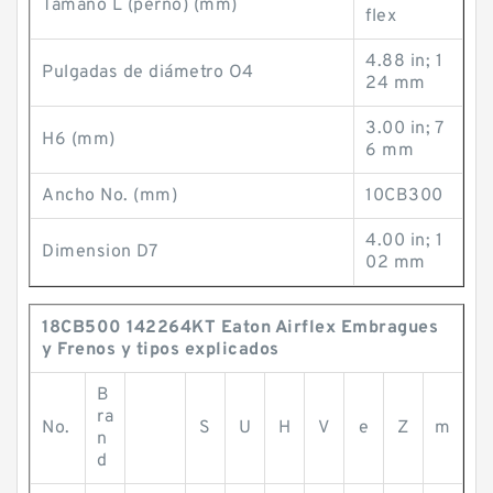
Tamaño L (perno) (mm)
flex
4.88 in; 1
Pulgadas de diámetro O4
24 mm
3.00 in; 7
H6 (mm)
6 mm
Ancho No. (mm)
10CB300
4.00 in; 1
Dimension D7
02 mm
18CB500 142264KT Eaton Airflex Embragues
y Frenos y tipos explicados
B
ra
No.
S
U
H
V
e
Z
m
n
d