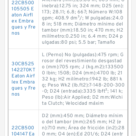
Anchura (mm):23.80 in; 605 mm; G
22CB500
inebra):12.75 in; 324 mm; D25 (en):
105505 E
173; 28.11; 6.8; 667; Número W:108
aton Airfl
gpm; 408.9 dm³/; W pulgadas:24.0
ex Embra
8 in; 518 mm; Diámetro mínimo del
gues y Fre
tambor (mm):18.50 in; 470 mm; H2
nos
milímetro:0.250 in; 6.4 mm; D24 p
ulgadas:80 psi; 5.5 bar; Tamaño
L (Perno) No (pulgadas):475 rpm; G
rosor del revestimiento desgastad
30CB525
o (mm):705 rpm; J (kg.m2):133500
142270KT
0 lb·in; 1508; D24 (mm):4700 lb; 21
Eaton Airf
32 kg; H2 milímetro:1942 lb; 881 k
lex Embra
g; Peso Wk2 (lb.ft2):7-148-200-300
gues y Fre
-0; D24 (entrada):3335 lb·ft²; 141 k;
nos
Peso (lb):Air Applied; D2 mm:Wichi
ta Clutch; Velocidad máxim
D2 (mm):450 mm; Diámetro mínim
o del tambor (mm):265 mm; H2 (e
22CB500
n):710 mm; Área de fricción (in2):28
104147 Ea
0 mm; O4 (en):Ed 201/6; D24 (entr