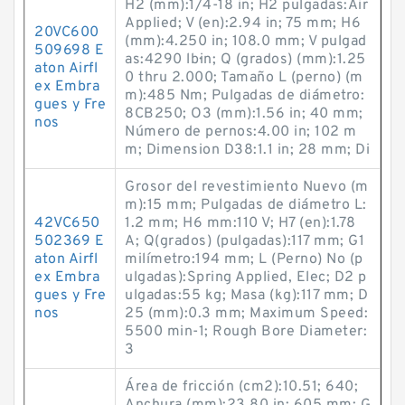
H2 (mm):1/4-18 in; H2 pulgadas:Air
Applied; V (en):2.94 in; 75 mm; H6
20VC600
(mm):4.250 in; 108.0 mm; V pulgad
509698 E
as:4290 lb·in; Q (grados) (mm):1.25
aton Airfl
0 thru 2.000; Tamaño L (perno) (m
ex Embra
m):485 Nm; Pulgadas de diámetro:
gues y Fre
8CB250; O3 (mm):1.56 in; 40 mm;
nos
Número de pernos:4.00 in; 102 m
m; Dimension D38:1.1 in; 28 mm; Di
Grosor del revestimiento Nuevo (m
m):15 mm; Pulgadas de diámetro L:
42VC650
1.2 mm; H6 mm:110 V; H7 (en):1.78
502369 E
A; Q(grados) (pulgadas):117 mm; G1
aton Airfl
milímetro:194 mm; L (Perno) No (p
ex Embra
ulgadas):Spring Applied, Elec; D2 p
gues y Fre
ulgadas:55 kg; Masa (kg):117 mm; D
nos
25 (mm):0.3 mm; Maximum Speed:
5500 min-1; Rough Bore Diameter:
3
Área de fricción (cm2):10.51; 640;