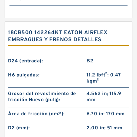
18CB500 142264KT EATON AIRFLEX
EMBRAGUES Y FRENOS DETALLES
D24 (entrada):
B2
H6 pulgadas:
11.2 lb·ft²; 0.47
kg·m²
Grosor del revestimiento de
4.562 in; 115.9
fricción Nuevo (pulg):
mm
Área de fricción (cm2):
6.70 in; 170 mm
D2 (mm):
2.00 in; 51 mm