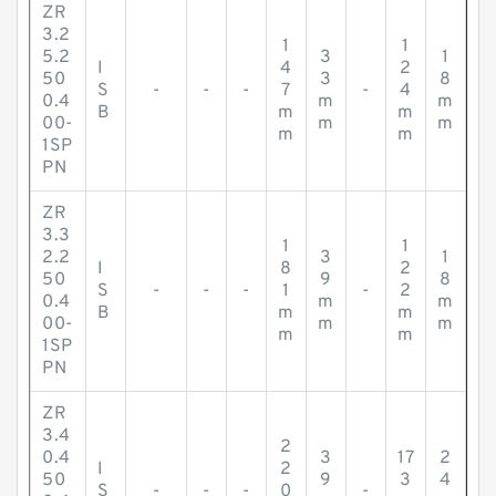
ZR
3.2
1
1
5.2
3
1
I
4
2
50
3
8
S
-
-
-
7
-
4
0.4
m
m
B
m
m
00-
m
m
m
m
1SP
PN
ZR
3.3
1
1
2.2
3
1
I
8
2
50
9
8
S
-
-
-
1
-
2
0.4
m
m
B
m
m
00-
m
m
m
m
1SP
PN
ZR
3.4
2
0.4
3
17
2
I
2
50
9
3
4
S
-
-
-
0
-