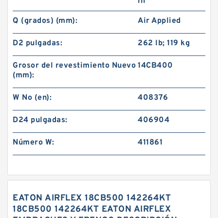
in
Q (grados) (mm):
Air Applied
D2 pulgadas:
262 lb; 119 kg
Grosor del revestimiento Nuevo
14CB400
(mm):
W No (en):
408376
D24 pulgadas:
406904
Número W:
411861
EATON AIRFLEX 18CB500 142264KT
18CB500 142264KT EATON AIRFLEX