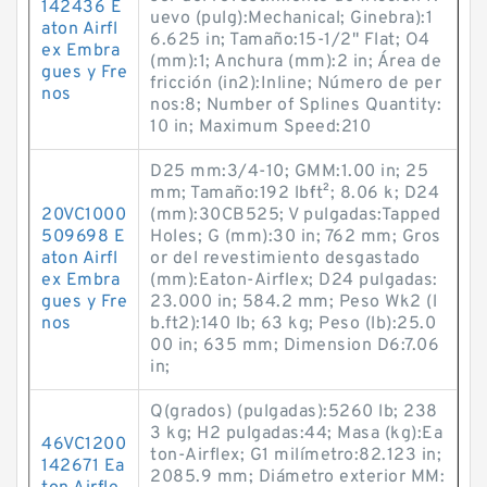
142436 E
uevo (pulg):Mechanical; Ginebra):1
aton Airfl
6.625 in; Tamaño:15-1/2" Flat; O4
ex Embra
(mm):1; Anchura (mm):2 in; Área de
gues y Fre
fricción (in2):Inline; Número de per
nos
nos:8; Number of Splines Quantity:
10 in; Maximum Speed:210
D25 mm:3/4-10; GMM:1.00 in; 25
mm; Tamaño:192 lb·ft²; 8.06 k; D24
20VC1000
(mm):30CB525; V pulgadas:Tapped
509698 E
Holes; G (mm):30 in; 762 mm; Gros
aton Airfl
or del revestimiento desgastado
ex Embra
(mm):Eaton-Airflex; D24 pulgadas:
gues y Fre
23.000 in; 584.2 mm; Peso Wk2 (l
nos
b.ft2):140 lb; 63 kg; Peso (lb):25.0
00 in; 635 mm; Dimension D6:7.06
in;
Q(grados) (pulgadas):5260 lb; 238
3 kg; H2 pulgadas:44; Masa (kg):Ea
46VC1200
ton-Airflex; G1 milímetro:82.123 in;
142671 Ea
2085.9 mm; Diámetro exterior MM: