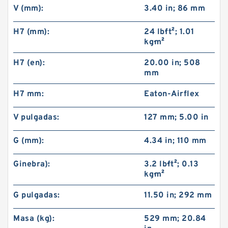
V (mm):
3.40 in; 86 mm
H7 (mm):
24 lb·ft²; 1.01
kg·m²
H7 (en):
20.00 in; 508
mm
H7 mm:
Eaton-Airflex
V pulgadas:
127 mm; 5.00 in
G (mm):
4.34 in; 110 mm
Ginebra):
3.2 lb·ft²; 0.13
kg·m²
G pulgadas:
11.50 in; 292 mm
Masa (kg):
529 mm; 20.84