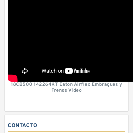
18CB500 142264KT Eaton Airflex Embragues y
Frenos Video
CONTACTO