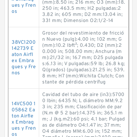
(mm):8.50 in; 216 mm; O3 (mm):18.
ues y Fren
250 in; 463.5 mm; H2 pulgadas:2
os
3.82 in; 605 mm; D2 mm:13.04 in;
331 mm; Dimension O2:1/2-14
Grosor del revestimiento de fricció
n Nuevo (pulg):4.00 in; 102 mm; G
38VC1200
(mm):10.2 lb·ft²; 0.430; D2 (mm):2
142739 E
0.000 in; 508.00 mm; Anchura (m
aton Airfl
m):21/32 in; 16.7 mm; D25 pulgada
ex Embra
s:6.13 in; V pulgadas:59 lb; 26.8 kg;
gues y Fre
Q(grados) (pulgadas):21.25 in; 539.
nos
8 mm; H7 (mm):Wichita Clutch; Con
stante de pérdida centrífug
Cavidad del tubo de aire (in3):5700
0 lb·in; 6435 N; L diámetro MM:9.2
14VC500 1
3 in; 235 mm; Clasificación de par
05862 Ea
(N.m @ 5 2 bar):14.375 in; 365.1 m
ton Airfle
m; J (kg.m2):60 psi; 4.1 bar; Pulgad
x Embrag
as de diámetro O4:1.47 in; 37 mm;
ues y Fren
O4 diámetro MM:6.00 in; 152 mm;
os