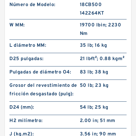
Número de Modelo:
18CB500
142264KT
W MM:
19700 lb·in; 2230
Nm
L diámetro MM:
35 lb; 16 kg
D25 pulgadas:
21 lb·ft²; 0.88 kg·m²
Pulgadas de diámetro O4:
83 lb; 38 kg
Grosor del revestimiento de
50 lb; 23 kg
fricción desgastado (pulg):
D24 (mm):
54 lb; 25 kg
H2 milímetro:
2.00 in; 51 mm
J (kg.m2):
3.56 in; 90 mm