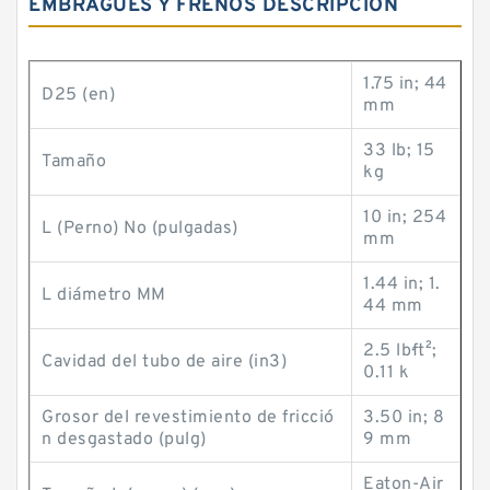
EMBRAGUES Y FRENOS DESCRIPCIÓN
1.75 in; 44
D25 (en)
mm
33 lb; 15
Tamaño
kg
10 in; 254
L (Perno) No (pulgadas)
mm
1.44 in; 1.
L diámetro MM
44 mm
2.5 lb·ft²;
Cavidad del tubo de aire (in3)
0.11 k
Grosor del revestimiento de fricció
3.50 in; 8
n desgastado (pulg)
9 mm
Eaton-Air