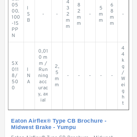
4
05
8
6
I
3
5
00.
2
8
S
-
-
2
-
m
-
100
m
m
B
m
m
-1S
m
m
m
PP
N
4
0,01
4
0 m
k
SX
m /
2,
g
011
I
Run
5
/
8/
N
ning
-
-
-
-
-
m
W
50
A
acc
m
ei
0
urac
g
y, ax
h
ial
t
Eaton Airflex® Type CB Brochure -
Midwest Brake - Yumpu