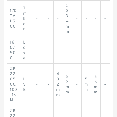
5
Ti
170
3
m
TV
3,
k
-
-
-
-
-
-
-
L5
4
e
00
m
n
m
16
L
0/
o
-
-
-
-
-
-
-
-
50
y
0
al
ZK.
22.
4
8
6
05
I
3
5
2
8
00.
S
-
-
2
-
m
-
m
m
100
B
m
m
m
m
-1S
m
N
ZK.
22.