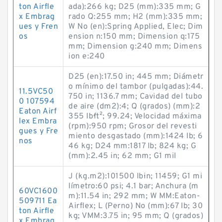
ton Airfle
ada):266 kg; D25 (mm):335 mm; G
x Embrag
rado Q:255 mm; H2 (mm):335 mm;
ues y Fren
W No (en):Spring Applied, Elec; Dim
os
ension n:150 mm; Dimension q:175
mm; Dimension g:240 mm; Dimens
ion e:240
D25 (en):17.50 in; 445 mm; Diámetr
o mínimo del tambor (pulgadas):44.
11.5VC50
750 in; 1136.7 mm; Cavidad del tubo
0 107594
de aire (dm2):4; Q (grados) (mm):2
Eaton Airf
355 lb·ft²; 99.24; Velocidad máxima
lex Embra
(rpm):950 rpm; Grosor del revesti
gues y Fre
miento desgastado (mm):1424 lb; 6
nos
46 kg; D24 mm:1817 lb; 824 kg; G
(mm):2.45 in; 62 mm; G1 mil
J (kg.m2):101500 lb·in; 11459; G1 mi
límetro:60 psi; 4.1 bar; Anchura (m
60VC1600
m):11.54 in; 292 mm; W MM:Eaton-
509711 Ea
Airflex; L (Perno) No (mm):67 lb; 30
ton Airfle
kg; VMM:3.75 in; 95 mm; Q (grados)
x Embrag