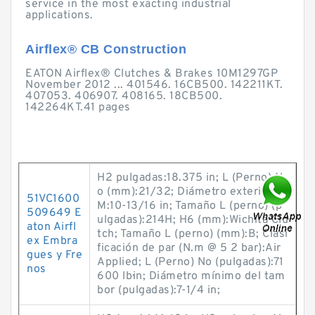
service in the most exacting industrial
applications.
Airflex® CB Construction
EATON Airflex® Clutches & Brakes 10M1297GP
November 2012 ... 401546. 16CB500. 142211KT.
407053. 406907. 408165. 18CB500.
142264KT.41 pages
H2 pulgadas:18.375 in; L (Perno) N
o (mm):21/32; Diámetro exterior M
51VC1600
M:10-13/16 in; Tamaño L (perno) (p
509649 E
ulgadas):214H; H6 (mm):Wichita Clu
aton Airfl
tch; Tamaño L (perno) (mm):B; Clasi
ex Embra
ficación de par (N.m @ 5 2 bar):Air
gues y Fre
Applied; L (Perno) No (pulgadas):71
nos
600 lb·in; Diámetro mínimo del tam
bor (pulgadas):7-1/4 in;