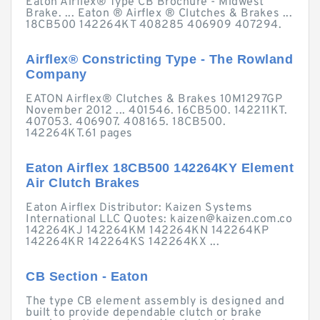
Eaton Airflex® Type CB Brochure - Midwest
Brake. ... Eaton ® Airflex ® Clutches & Brakes ...
18CB500 142264KT 408285 406909 407294.
Airflex® Constricting Type - The Rowland
Company
EATON Airflex® Clutches & Brakes 10M1297GP
November 2012 ... 401546. 16CB500. 142211KT.
407053. 406907. 408165. 18CB500.
142264KT.61 pages
Eaton Airflex 18CB500 142264KY Element
Air Clutch Brakes
Eaton Airflex Distributor: Kaizen Systems
International LLC Quotes:
kaizen@kaizen.com.co
142264KJ 142264KM 142264KN 142264KP
142264KR 142264KS 142264KX ...
CB Section - Eaton
The type CB element assembly is designed and
built to provide dependable clutch or brake