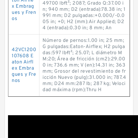
ton Airfle
49700 lb·ft²; 2087; Grado Q:37.00 i
x Embrag
n; 940 mm; D2 (entrada):78.38 in; 1
ues y Fren
991 mm; D2 pulgadas:+0.000/-0.0
os
05 in; +0; H2 (mm):Air Applied; D2
4 (entrada):0.30 in; 8 mm; An
Número de pernos:1.00 in; 25 mm;
G pulgadas:Eaton-Airflex; H2 pulga
42VC1200
das:597 lb·ft²; 25.07; L diámetro M
107608 E
M:20; Área de fricción (cm2):29.00
aton Airfl
0 in; 736.6 mm; V (en):14.31 in; 363
ex Embra
mm; Grosor del revestimiento de fr
gues y Fre
icción Nuevo (pulg):31.000 in; 787.4
nos
mm; D24 mm:287 lb; 287 kg; Veloci
dad máxima (rpm):Thru H