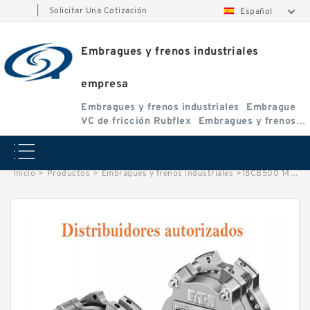
|
Solicitar Una Cotización
Español
Embragues y frenos industriales
empresa
Embragues y frenos industriales
Embrague
VC de fricción Rubflex
Embragues y frenos
VC
Inicio
>
Productos
>
Embragues y frenos industriales
>
18CB500 142264KT Eaton Airflex Embragues y Frenos