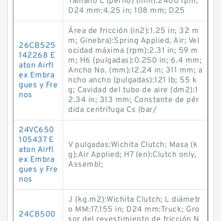
Tamaño L (perno) (mm):2400 rpm;
D24 mm:4.25 in; 108 mm; D25
Área de fricción (in2):1.25 in; 32 m
m; Ginebra):Spring Applied, Air; Vel
26CB525
ocidad máxima (rpm):2.31 in; 59 m
142268 E
m; H6 (pulgadas):0.250 in; 6.4 mm;
aton Airfl
Ancho No. (mm):12.24 in; 311 mm; a
ex Embra
ncho ancho (pulgadas):121 lb; 55 k
gues y Fre
g; Cavidad del tubo de aire (dm2):1
nos
2.34 in; 313 mm; Constante de pér
dida centrífuga Cs (bar/
24VC650
105437 E
V pulgadas:Wichita Clutch; Masa (k
aton Airfl
g):Air Applied; H7 (en):Clutch only,
ex Embra
Assembl;
gues y Fre
nos
J (kg.m2):Wichita Clutch; L diámetr
o MM:17.155 in; D24 mm:Truck; Gro
24CB500
sor del revestimiento de fricción N