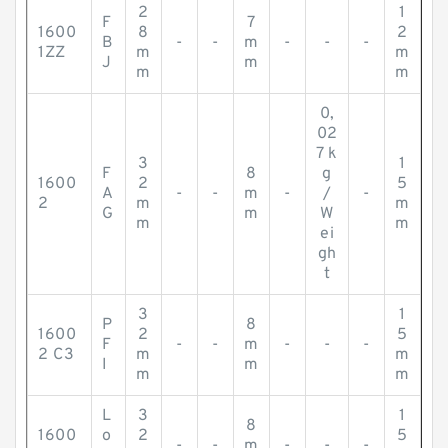
2
1
F
7
1600
8
2
B
-
-
m
-
-
-
1ZZ
m
m
J
m
m
m
0,
02
7 k
3
1
F
8
g
1600
2
5
A
-
-
m
-
/
-
2
m
m
G
m
W
m
m
ei
gh
t
3
1
P
8
1600
2
5
F
-
-
m
-
-
-
2 C3
m
m
I
m
m
m
L
3
1
8
1600
o
2
5
-
-
m
-
-
-