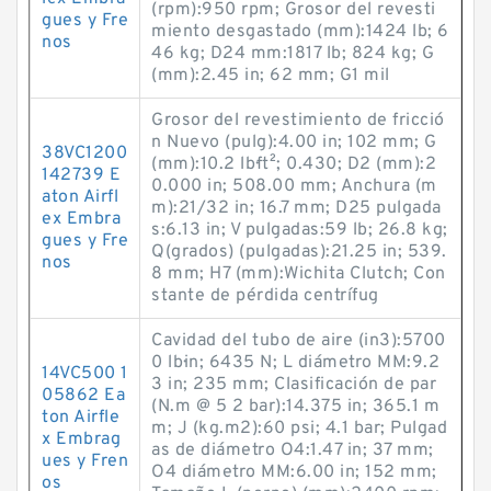
(rpm):950 rpm; Grosor del revesti
gues y Fre
miento desgastado (mm):1424 lb; 6
nos
46 kg; D24 mm:1817 lb; 824 kg; G
(mm):2.45 in; 62 mm; G1 mil
Grosor del revestimiento de fricció
n Nuevo (pulg):4.00 in; 102 mm; G
38VC1200
(mm):10.2 lb·ft²; 0.430; D2 (mm):2
142739 E
0.000 in; 508.00 mm; Anchura (m
aton Airfl
m):21/32 in; 16.7 mm; D25 pulgada
ex Embra
s:6.13 in; V pulgadas:59 lb; 26.8 kg;
gues y Fre
Q(grados) (pulgadas):21.25 in; 539.
nos
8 mm; H7 (mm):Wichita Clutch; Con
stante de pérdida centrífug
Cavidad del tubo de aire (in3):5700
0 lb·in; 6435 N; L diámetro MM:9.2
14VC500 1
3 in; 235 mm; Clasificación de par
05862 Ea
(N.m @ 5 2 bar):14.375 in; 365.1 m
ton Airfle
m; J (kg.m2):60 psi; 4.1 bar; Pulgad
x Embrag
as de diámetro O4:1.47 in; 37 mm;
ues y Fren
O4 diámetro MM:6.00 in; 152 mm;
os