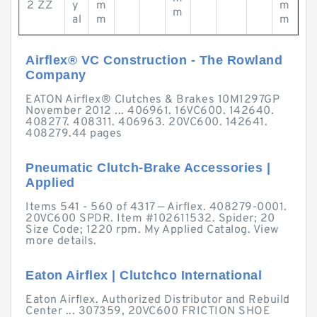
2 ZZ
y
m
m
m
al
m
m
Airflex® VC Construction - The Rowland
Company
EATON Airflex® Clutches & Brakes 10M1297GP
November 2012 ... 406961. 16VC600. 142640.
408277. 408311. 406963. 20VC600. 142641.
408279.44 pages
Pneumatic Clutch-Brake Accessories |
Applied
Items 541 - 560 of 4317 — Airflex. 408279-0001.
20VC600 SPDR. Item #102611532. Spider; 20
Size Code; 1220 rpm. My Applied Catalog. View
more details.
Eaton Airflex | Clutchco International
Eaton Airflex. Authorized Distributor and Rebuild
Center ... 307359, 20VC600 FRICTION SHOE