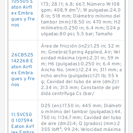
105505 E
173; 28.11; 6.8; 667; Número W:108
aton Airfl
gpm; 408.9 dm³/; W pulgadas:24.0
ex Embra
8 in; 518 mm; Diámetro mínimo del
gues y Fre
tambor (mm):18.50 in; 470 mm; H2
nos
milímetro:0.250 in; 6.4 mm; D24 p
ulgadas:80 psi; 5.5 bar; Tamaño
Área de fricción (in2):1.25 in; 32 m
m; Ginebra):Spring Applied, Air; Vel
26CB525
ocidad máxima (rpm):2.31 in; 59 m
142268 E
m; H6 (pulgadas):0.250 in; 6.4 mm;
aton Airfl
Ancho No. (mm):12.24 in; 311 mm; a
ex Embra
ncho ancho (pulgadas):121 lb; 55 k
gues y Fre
g; Cavidad del tubo de aire (dm2):1
nos
2.34 in; 313 mm; Constante de pér
dida centrífuga Cs (bar/
D25 (en):17.50 in; 445 mm; Diámetr
o mínimo del tambor (pulgadas):44.
11.5VC50
750 in; 1136.7 mm; Cavidad del tubo
0 107594
de aire (dm2):4; Q (grados) (mm):2
Eaton Airf
355 lb·ft²; 99.24; Velocidad máxima
lex Embra