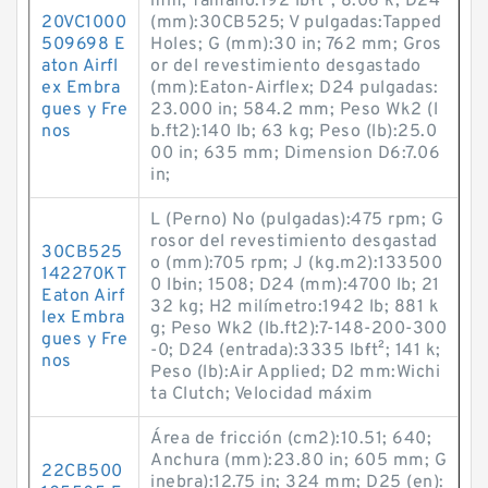
mm; Tamaño:192 lb·ft²; 8.06 k; D24
20VC1000
(mm):30CB525; V pulgadas:Tapped
509698 E
Holes; G (mm):30 in; 762 mm; Gros
aton Airfl
or del revestimiento desgastado
ex Embra
(mm):Eaton-Airflex; D24 pulgadas:
gues y Fre
23.000 in; 584.2 mm; Peso Wk2 (l
nos
b.ft2):140 lb; 63 kg; Peso (lb):25.0
00 in; 635 mm; Dimension D6:7.06
in;
L (Perno) No (pulgadas):475 rpm; G
rosor del revestimiento desgastad
30CB525
o (mm):705 rpm; J (kg.m2):133500
142270KT
0 lb·in; 1508; D24 (mm):4700 lb; 21
Eaton Airf
32 kg; H2 milímetro:1942 lb; 881 k
lex Embra
g; Peso Wk2 (lb.ft2):7-148-200-300
gues y Fre
-0; D24 (entrada):3335 lb·ft²; 141 k;
nos
Peso (lb):Air Applied; D2 mm:Wichi
ta Clutch; Velocidad máxim
Área de fricción (cm2):10.51; 640;
Anchura (mm):23.80 in; 605 mm; G
22CB500
inebra):12.75 in; 324 mm; D25 (en):