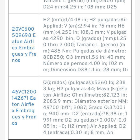
Tamaño L (perno) (mm):2400 rpm;
D24 mm:4.25 in; 108 mm; D25
H2 (mm):1/4-18 in; H2 pulgadas:Air
Applied; V (en):2.94 in; 75 mm; H6
20VC600
(mm):4.250 in; 108.0 mm; V pulgad
509698 E
as:4290 lb·in; Q (grados) (mm):1.25
aton Airfl
0 thru 2.000; Tamaño L (perno) (m
ex Embra
m):485 Nm; Pulgadas de diámetro:
gues y Fre
8CB250; O3 (mm):1.56 in; 40 mm;
nos
Número de pernos:4.00 in; 102 m
m; Dimension D38:1.1 in; 28 mm; Di
Q(grados) (pulgadas):5260 lb; 238
3 kg; H2 pulgadas:44; Masa (kg):Ea
46VC1200
ton-Airflex; G1 milímetro:82.123 in;
142671 Ea
2085.9 mm; Diámetro exterior MM:
ton Airfle
49700 lb·ft²; 2087; Grado Q:37.00 i
x Embrag
n; 940 mm; D2 (entrada):78.38 in; 1
ues y Fren
991 mm; D2 pulgadas:+0.000/-0.0
os
05 in; +0; H2 (mm):Air Applied; D2
4 (entrada):0.30 in; 8 mm; An