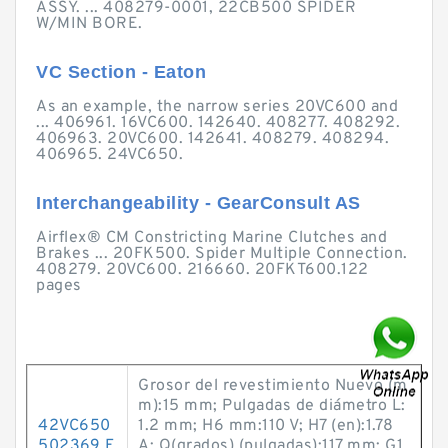
ASSY. ... 408279-0001, 22CB500 SPIDER
W/MIN BORE.
VC Section - Eaton
As an example, the narrow series 20VC600 and
... 406961. 16VC600. 142640. 408277. 408292.
406963. 20VC600. 142641. 408279. 408294.
406965. 24VC650.
Interchangeability - GearConsult AS
Airflex® CM Constricting Marine Clutches and
Brakes ... 20FK500. Spider Multiple Connection.
408279. 20VC600. 216660. 20FKT600.122
pages
Grosor del revestimiento Nuevo (m
m):15 mm; Pulgadas de diámetro L:
42VC650
1.2 mm; H6 mm:110 V; H7 (en):1.78
502369 E
A; Q(grados) (pulgadas):117 mm; G1