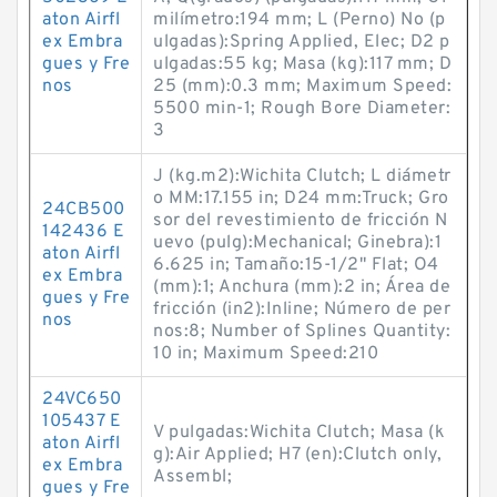
aton Airfl
milímetro:194 mm; L (Perno) No (p
ex Embra
ulgadas):Spring Applied, Elec; D2 p
gues y Fre
ulgadas:55 kg; Masa (kg):117 mm; D
nos
25 (mm):0.3 mm; Maximum Speed:
5500 min-1; Rough Bore Diameter:
3
J (kg.m2):Wichita Clutch; L diámetr
o MM:17.155 in; D24 mm:Truck; Gro
24CB500
sor del revestimiento de fricción N
142436 E
uevo (pulg):Mechanical; Ginebra):1
aton Airfl
6.625 in; Tamaño:15-1/2" Flat; O4
ex Embra
(mm):1; Anchura (mm):2 in; Área de
gues y Fre
fricción (in2):Inline; Número de per
nos
nos:8; Number of Splines Quantity:
10 in; Maximum Speed:210
24VC650
105437 E
V pulgadas:Wichita Clutch; Masa (k
aton Airfl
g):Air Applied; H7 (en):Clutch only,
ex Embra
Assembl;
gues y Fre