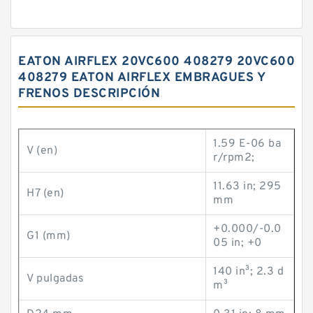
EATON AIRFLEX 20VC600 408279 20VC600
408279 EATON AIRFLEX EMBRAGUES Y
FRENOS DESCRIPCIÓN
1.59 E-06 ba
V (en)
r/rpm2;
11.63 in; 295
H7 (en)
mm
+0.000/-0.0
G1 (mm)
05 in; +0
140 in³; 2.3 d
V pulgadas
m³