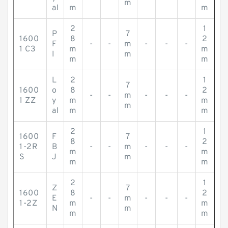
m
al
m
m
2
1
P
7
1600
8
2
F
-
-
m
-
-
-
1 C3
m
m
I
m
m
m
L
2
1
7
1600
o
8
2
-
-
m
-
-
-
1 ZZ
y
m
m
m
al
m
m
2
1
1600
F
7
8
2
1-2R
B
-
-
m
-
-
-
m
m
S
J
m
m
m
2
1
Z
7
1600
8
2
E
-
-
m
-
-
-
1-2Z
m
m
N
m
m
m