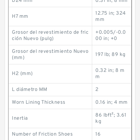
D24 mm
0.31 in; 8 mm
12.75 in; 324
H7 mm
mm
Grosor del revestimiento de fric
+0.005/-0.0
ción Nuevo (pulg)
00 in; +0
Grosor del revestimiento Nuevo
197 lb; 89 kg
(mm)
0.32 in; 8 m
H2 (mm)
m
L diámetro MM
2
Worn Lining Thickness
0.16 in; 4 mm
86 lb·ft²; 3.61
Inertia
kg
Number of Friction Shoes
16