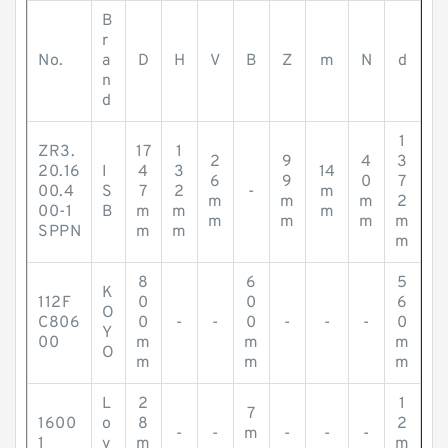
B
r
No.
a
D
H
V
B
Z
m
N
d
n
d
1
ZR3.
17
1
2
9
4
3
20.16
I
4
3
14
6
9
0
7
00.4
S
7
2
-
m
m
m
m
2
00-1
B
m
m
m
m
m
m
m
SPPN
m
m
m
8
6
5
K
112F
0
0
6
O
C806
0
-
-
0
-
-
-
0
Y
00
m
m
m
O
m
m
m
L
2
1
7
1600
o
8
2
-
-
m
-
-
-
1
y
m
m