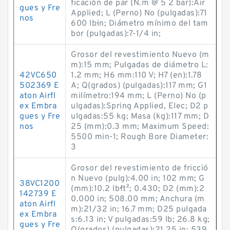
ficación de par (N.m @ 5 2 bar):Air
gues y Fre
Applied; L (Perno) No (pulgadas):71
nos
600 lb·in; Diámetro mínimo del tam
bor (pulgadas):7-1/4 in;
Grosor del revestimiento Nuevo (m
m):15 mm; Pulgadas de diámetro L:
42VC650
1.2 mm; H6 mm:110 V; H7 (en):1.78
502369 E
A; Q(grados) (pulgadas):117 mm; G1
aton Airfl
milímetro:194 mm; L (Perno) No (p
ex Embra
ulgadas):Spring Applied, Elec; D2 p
gues y Fre
ulgadas:55 kg; Masa (kg):117 mm; D
nos
25 (mm):0.3 mm; Maximum Speed:
5500 min-1; Rough Bore Diameter:
3
Grosor del revestimiento de fricció
n Nuevo (pulg):4.00 in; 102 mm; G
38VC1200
(mm):10.2 lb·ft²; 0.430; D2 (mm):2
142739 E
0.000 in; 508.00 mm; Anchura (m
aton Airfl
m):21/32 in; 16.7 mm; D25 pulgada
ex Embra
s:6.13 in; V pulgadas:59 lb; 26.8 kg;
gues y Fre