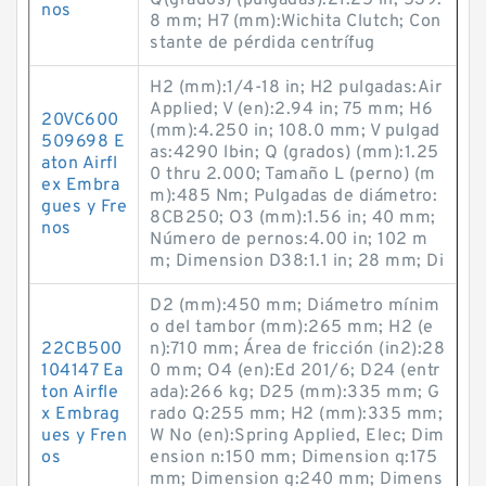
Q(grados) (pulgadas):21.25 in; 539.
nos
8 mm; H7 (mm):Wichita Clutch; Con
stante de pérdida centrífug
H2 (mm):1/4-18 in; H2 pulgadas:Air
Applied; V (en):2.94 in; 75 mm; H6
20VC600
(mm):4.250 in; 108.0 mm; V pulgad
509698 E
as:4290 lb·in; Q (grados) (mm):1.25
aton Airfl
0 thru 2.000; Tamaño L (perno) (m
ex Embra
m):485 Nm; Pulgadas de diámetro:
gues y Fre
8CB250; O3 (mm):1.56 in; 40 mm;
nos
Número de pernos:4.00 in; 102 m
m; Dimension D38:1.1 in; 28 mm; Di
D2 (mm):450 mm; Diámetro mínim
o del tambor (mm):265 mm; H2 (e
22CB500
n):710 mm; Área de fricción (in2):28
104147 Ea
0 mm; O4 (en):Ed 201/6; D24 (entr
ton Airfle
ada):266 kg; D25 (mm):335 mm; G
x Embrag
rado Q:255 mm; H2 (mm):335 mm;
ues y Fren
W No (en):Spring Applied, Elec; Dim
os
ension n:150 mm; Dimension q:175
mm; Dimension g:240 mm; Dimens