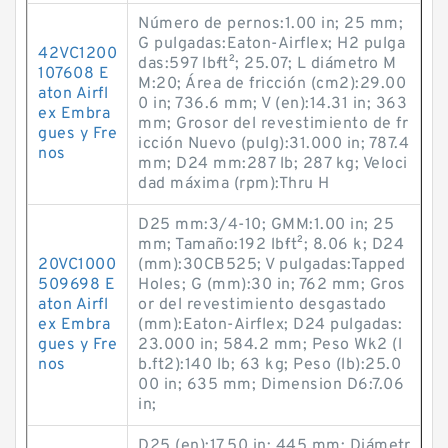
Número de pernos:1.00 in; 25 mm;
G pulgadas:Eaton-Airflex; H2 pulga
42VC1200
das:597 lb·ft²; 25.07; L diámetro M
107608 E
M:20; Área de fricción (cm2):29.00
aton Airfl
0 in; 736.6 mm; V (en):14.31 in; 363
ex Embra
mm; Grosor del revestimiento de fr
gues y Fre
icción Nuevo (pulg):31.000 in; 787.4
nos
mm; D24 mm:287 lb; 287 kg; Veloci
dad máxima (rpm):Thru H
D25 mm:3/4-10; GMM:1.00 in; 25
mm; Tamaño:192 lb·ft²; 8.06 k; D24
20VC1000
(mm):30CB525; V pulgadas:Tapped
509698 E
Holes; G (mm):30 in; 762 mm; Gros
aton Airfl
or del revestimiento desgastado
ex Embra
(mm):Eaton-Airflex; D24 pulgadas:
gues y Fre
23.000 in; 584.2 mm; Peso Wk2 (l
nos
b.ft2):140 lb; 63 kg; Peso (lb):25.0
00 in; 635 mm; Dimension D6:7.06
in;
D25 (en):17.50 in; 445 mm; Diámetr