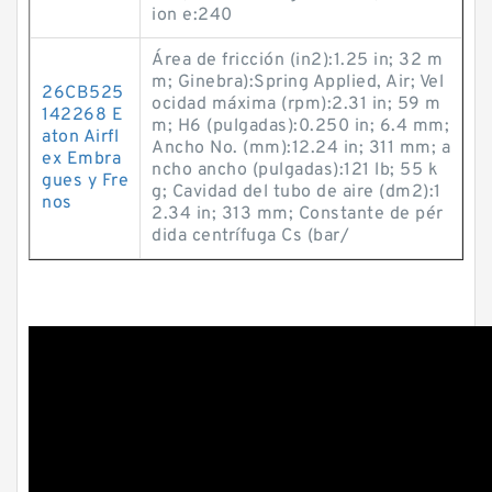
ion e:240
Área de fricción (in2):1.25 in; 32 m
m; Ginebra):Spring Applied, Air; Vel
26CB525
ocidad máxima (rpm):2.31 in; 59 m
142268 E
m; H6 (pulgadas):0.250 in; 6.4 mm;
aton Airfl
Ancho No. (mm):12.24 in; 311 mm; a
ex Embra
ncho ancho (pulgadas):121 lb; 55 k
gues y Fre
g; Cavidad del tubo de aire (dm2):1
nos
2.34 in; 313 mm; Constante de pér
dida centrífuga Cs (bar/