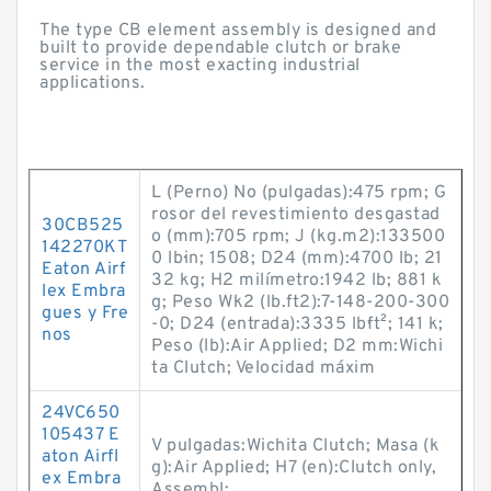
The type CB element assembly is designed and
built to provide dependable clutch or brake
service in the most exacting industrial
applications.
L (Perno) No (pulgadas):475 rpm; G
rosor del revestimiento desgastad
30CB525
o (mm):705 rpm; J (kg.m2):133500
142270KT
0 lb·in; 1508; D24 (mm):4700 lb; 21
Eaton Airf
32 kg; H2 milímetro:1942 lb; 881 k
lex Embra
g; Peso Wk2 (lb.ft2):7-148-200-300
gues y Fre
-0; D24 (entrada):3335 lb·ft²; 141 k;
nos
Peso (lb):Air Applied; D2 mm:Wichi
ta Clutch; Velocidad máxim
24VC650
105437 E
V pulgadas:Wichita Clutch; Masa (k
aton Airfl
g):Air Applied; H7 (en):Clutch only,
ex Embra
Assembl;