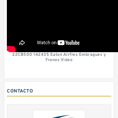
22CB500 142435 Eaton Airflex Embragues y
Frenos Video
CONTACTO