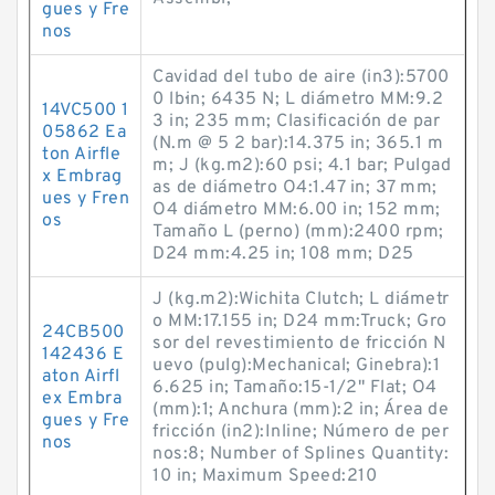
gues y Fre
nos
Cavidad del tubo de aire (in3):5700
0 lb·in; 6435 N; L diámetro MM:9.2
14VC500 1
3 in; 235 mm; Clasificación de par
05862 Ea
(N.m @ 5 2 bar):14.375 in; 365.1 m
ton Airfle
m; J (kg.m2):60 psi; 4.1 bar; Pulgad
x Embrag
as de diámetro O4:1.47 in; 37 mm;
ues y Fren
O4 diámetro MM:6.00 in; 152 mm;
os
Tamaño L (perno) (mm):2400 rpm;
D24 mm:4.25 in; 108 mm; D25
J (kg.m2):Wichita Clutch; L diámetr
o MM:17.155 in; D24 mm:Truck; Gro
24CB500
sor del revestimiento de fricción N
142436 E
uevo (pulg):Mechanical; Ginebra):1
aton Airfl
6.625 in; Tamaño:15-1/2" Flat; O4
ex Embra
(mm):1; Anchura (mm):2 in; Área de
gues y Fre
fricción (in2):Inline; Número de per
nos
nos:8; Number of Splines Quantity:
10 in; Maximum Speed:210