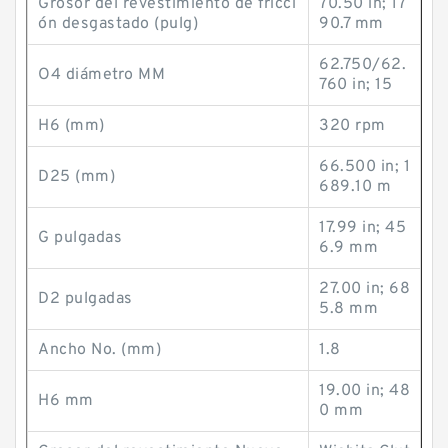
Grosor del revestimiento de fricci
70.50 in; 17
ón desgastado (pulg)
90.7 mm
62.750/62.
O4 diámetro MM
760 in; 15
H6 (mm)
320 rpm
66.500 in; 1
D25 (mm)
689.10 m
17.99 in; 45
G pulgadas
6.9 mm
27.00 in; 68
D2 pulgadas
5.8 mm
Ancho No. (mm)
1.8
19.00 in; 48
H6 mm
0 mm