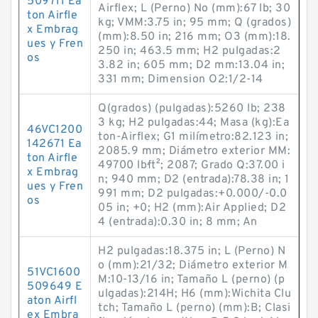
509711 Ea
Airflex; L (Perno) No (mm):67 lb; 30
ton Airfle
kg; VMM:3.75 in; 95 mm; Q (grados)
x Embrag
(mm):8.50 in; 216 mm; O3 (mm):18.
ues y Fren
250 in; 463.5 mm; H2 pulgadas:2
os
3.82 in; 605 mm; D2 mm:13.04 in;
331 mm; Dimension O2:1/2-14
Q(grados) (pulgadas):5260 lb; 238
3 kg; H2 pulgadas:44; Masa (kg):Ea
46VC1200
ton-Airflex; G1 milímetro:82.123 in;
142671 Ea
2085.9 mm; Diámetro exterior MM:
ton Airfle
49700 lb·ft²; 2087; Grado Q:37.00 i
x Embrag
n; 940 mm; D2 (entrada):78.38 in; 1
ues y Fren
991 mm; D2 pulgadas:+0.000/-0.0
os
05 in; +0; H2 (mm):Air Applied; D2
4 (entrada):0.30 in; 8 mm; An
H2 pulgadas:18.375 in; L (Perno) N
o (mm):21/32; Diámetro exterior M
51VC1600
M:10-13/16 in; Tamaño L (perno) (p
509649 E
ulgadas):214H; H6 (mm):Wichita Clu
aton Airfl
tch; Tamaño L (perno) (mm):B; Clasi
ex Embra