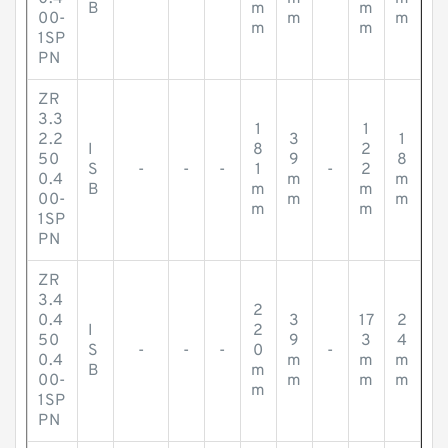
B
m
m
00-
m
m
m
m
1SP
PN
ZR
3.3
1
1
2.2
3
1
I
8
2
50
9
8
S
-
-
-
1
-
2
0.4
m
m
B
m
m
00-
m
m
m
m
1SP
PN
ZR
3.4
2
0.4
3
17
2
I
2
50
9
3
4
S
-
-
-
0
-
0.4
m
m
m
B
m
00-
m
m
m
m
1SP
PN