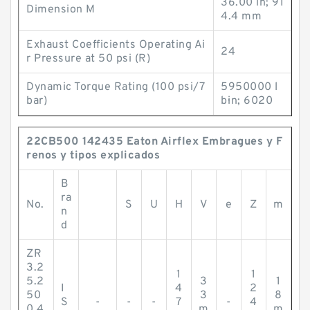
36.00 in; 91
Dimension M
4.4 mm
Exhaust Coefficients Operating Ai
24
r Pressure at 50 psi (R)
Dynamic Torque Rating (100 psi/7
5950000 l
bar)
b·in; 6020
22CB500 142435 Eaton Airflex Embragues y F
renos y tipos explicados
B
ra
No.
S
U
H
V
e
Z
m
n
d
ZR
3.2
1
1
5.2
3
1
I
4
2
50
3
8
S
-
-
-
7
-
4
0.4
m
m