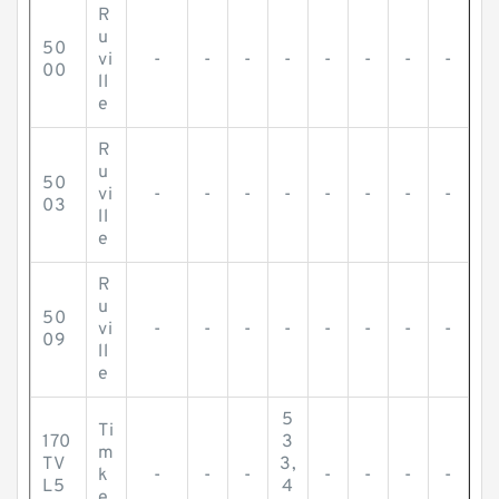
R
u
50
vi
-
-
-
-
-
-
-
-
00
ll
e
R
u
50
vi
-
-
-
-
-
-
-
-
03
ll
e
R
u
50
vi
-
-
-
-
-
-
-
-
09
ll
e
5
Ti
170
3
m
TV
3,
k
-
-
-
-
-
-
-
L5
4
e