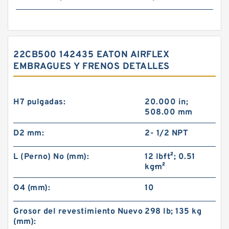
22CB500 142435 EATON AIRFLEX
EMBRAGUES Y FRENOS DETALLES
H7 pulgadas:
20.000 in;
508.00 mm
D2 mm:
2- 1/2 NPT
L (Perno) No (mm):
12 lb·ft²; 0.51
kg·m²
O4 (mm):
10
Grosor del revestimiento Nuevo
298 lb; 135 kg
(mm):