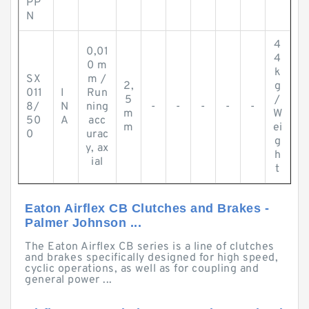
PP
N
4
0,01
4
0 m
k
SX
m /
2,
g
011
I
Run
5
/
8/
N
ning
-
-
-
-
-
m
W
50
A
acc
m
ei
0
urac
g
y, ax
h
ial
t
Eaton Airflex CB Clutches and Brakes -
Palmer Johnson ...
The Eaton Airflex CB series is a line of clutches
and brakes specifically designed for high speed,
cyclic operations, as well as for coupling and
general power ...