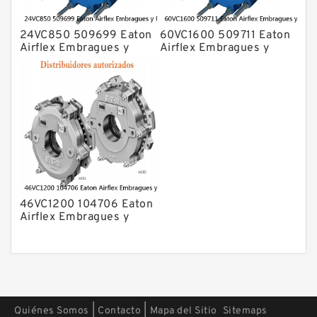
24VC850 509699 Eaton
60VC1600 509711 Eaton
Airflex Embragues y
Airflex Embragues y
Frenos
Frenos
46VC1200 104706 Eaton
Airflex Embragues y
Frenos
|
|
Quiénes Somos
Contacto
Mapa del Sitio
Sitemaps