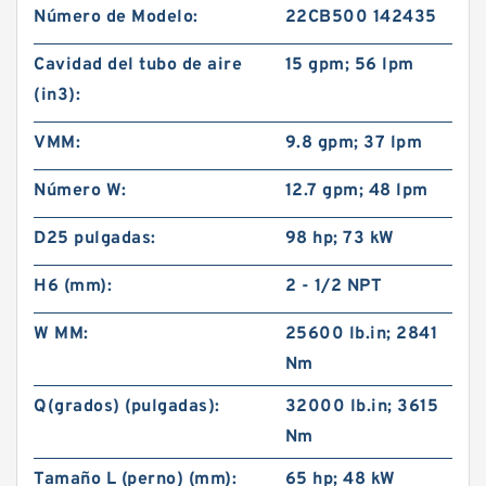
Número de Modelo:
22CB500 142435
Cavidad del tubo de aire
15 gpm; 56 lpm
(in3):
VMM:
9.8 gpm; 37 lpm
Número W:
12.7 gpm; 48 lpm
D25 pulgadas:
98 hp; 73 kW
H6 (mm):
2 - 1/2 NPT
W MM:
25600 lb.in; 2841
Nm
Q(grados) (pulgadas):
32000 lb.in; 3615
Nm
Tamaño L (perno) (mm):
65 hp; 48 kW