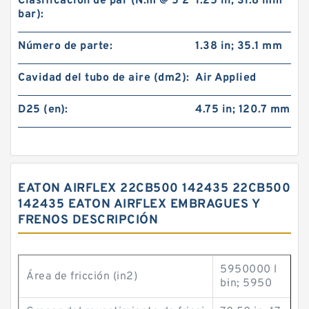
Clasificación de par (N.m @ 5 2
1.25 in; 31.8 mm
bar):
Número de parte:
1.38 in; 35.1 mm
Cavidad del tubo de aire (dm2):
Air Applied
D25 (en):
4.75 in; 120.7 mm
EATON AIRFLEX 22CB500 142435 22CB500
142435 EATON AIRFLEX EMBRAGUES Y
FRENOS DESCRIPCIÓN
5950000 l
Área de fricción (in2)
b·in; 5950