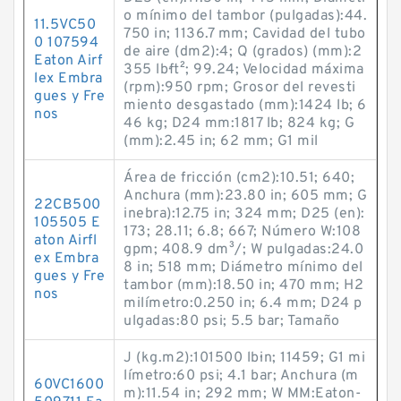
o mínimo del tambor (pulgadas):44.
11.5VC50
750 in; 1136.7 mm; Cavidad del tubo
0 107594
de aire (dm2):4; Q (grados) (mm):2
Eaton Airf
355 lb·ft²; 99.24; Velocidad máxima
lex Embra
(rpm):950 rpm; Grosor del revesti
gues y Fre
miento desgastado (mm):1424 lb; 6
nos
46 kg; D24 mm:1817 lb; 824 kg; G
(mm):2.45 in; 62 mm; G1 mil
Área de fricción (cm2):10.51; 640;
Anchura (mm):23.80 in; 605 mm; G
22CB500
inebra):12.75 in; 324 mm; D25 (en):
105505 E
173; 28.11; 6.8; 667; Número W:108
aton Airfl
gpm; 408.9 dm³/; W pulgadas:24.0
ex Embra
8 in; 518 mm; Diámetro mínimo del
gues y Fre
tambor (mm):18.50 in; 470 mm; H2
nos
milímetro:0.250 in; 6.4 mm; D24 p
ulgadas:80 psi; 5.5 bar; Tamaño
J (kg.m2):101500 lb·in; 11459; G1 mi
límetro:60 psi; 4.1 bar; Anchura (m
60VC1600
m):11.54 in; 292 mm; W MM:Eaton-