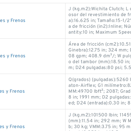
J (kg.m2):Wichita Clutch; L
osor del revestimiento de f
es y Frenos
a):16.625 in; Tamaño:15-1/2
a de fricción (in2):Inline;
antity:10 in; Maximum Spee
Área de fricción (cm2):10.
Ginebra):12.75 in; 324 mm; 
es y Frenos
08 gpm; 408.9 dm³/; W pul
o del tambor (mm):18.50 in
m; D24 pulgadas:80 psi; 5.
Q(grados) (pulgadas):5260 
aton-Airflex; G1 milímetro:
es y Frenos
MM:49700 lb·ft²; 2087; Grad
8 in; 1991 mm; D2 pulgadas
ed; D24 (entrada):0.30 in; 
J (kg.m2):101500 lb·in; 1145
(mm):11.54 in; 292 mm; W M
es y Frenos
b; 30 kg; VMM:3.75 in; 95 