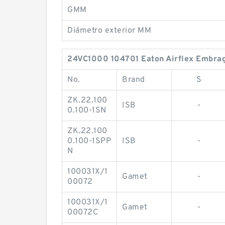
GMM
Diámetro exterior MM
24VC1000 104701 Eaton Airflex Embragu
No.
Brand
S
ZK.22.100
ISB
-
0.100-1SN
ZK.22.100
0.100-1SPP
ISB
-
N
100031X/1
Gamet
-
00072
100031X/1
Gamet
-
00072C