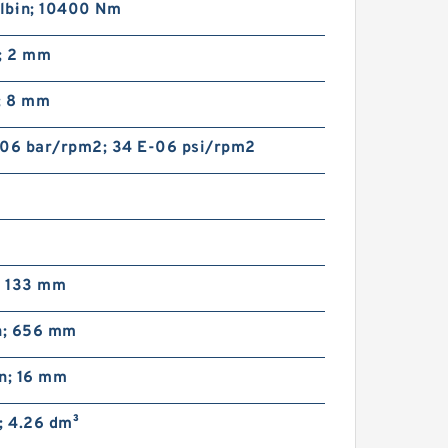
lb·in; 10400 Nm
n; 2 mm
; 8 mm
-06 bar/rpm2; 34 E-06 psi/rpm2
; 133 mm
in; 656 mm
n; 16 mm
; 4.26 dm³