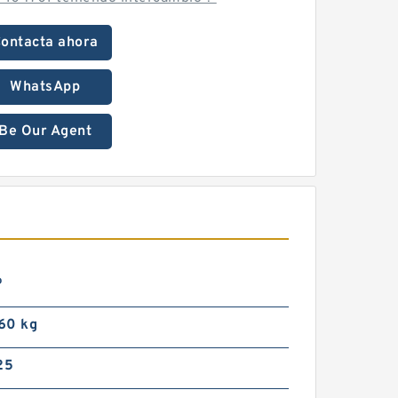
ontacta ahora
WhatsApp
Be Our Agent
º
 60 kg
25