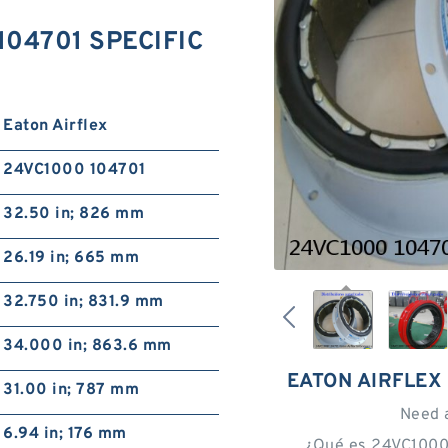
 104701 SPECIFIC
Eaton Airflex
24VC1000 104701
32.50 in; 826 mm
26.19 in; 665 mm
32.750 in; 831.9 mm
34.000 in; 863.6 mm
EATON AIRFLEX
31.00 in; 787 mm
Need 
6.94 in; 176 mm
¿Qué es 24VC1000