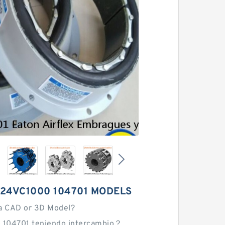
 24VC1000 104701 MODELS
a CAD or 3D Model?
 104701 teniendo intercambio？