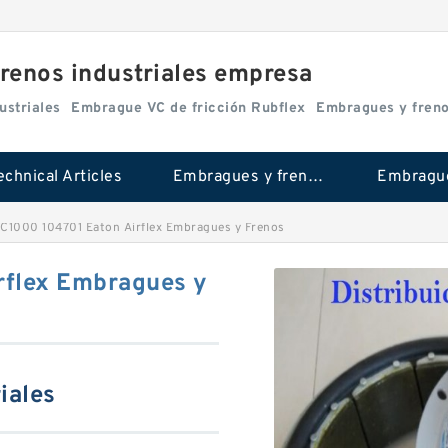
renos industriales empresa
ustriales
Embrague VC de fricción Rubflex
Embragues y fren
echnical Articles
Embragues y frenos industriales
C1000 104701 Eaton Airflex Embragues y Frenos
rflex Embragues y
iales