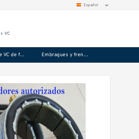
Español
os VC
Embrague VC de fricción Rubflex
Embragues y frenos VC