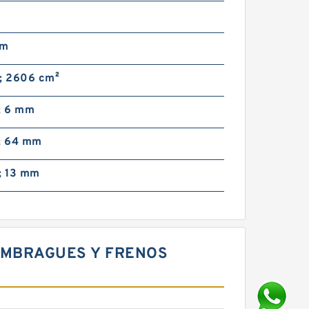
pm
²; 2606 cm²
; 6 mm
n; 64 mm
; 13 mm
 EMBRAGUES Y FRENOS