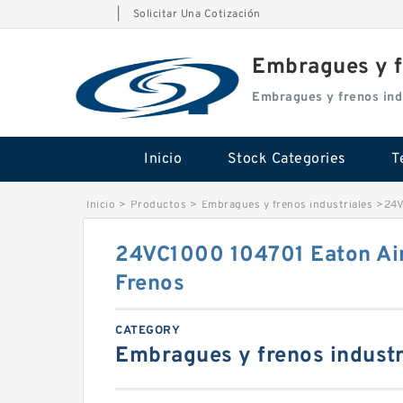
|
Solicitar Una Cotización
Embragues y f
Embragues y frenos ind
Inicio
Stock Categories
T
Inicio
>
Productos
>
Embragues y frenos industriales
>
24V
24VC1000 104701 Eaton Ai
Frenos
CATEGORY
Embragues y frenos industr