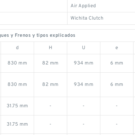
Air Applied
Wichita Clutch
es y Frenos y tipos explicados
d
H
U
e
830 mm
82 mm
934 mm
6 mm
830 mm
82 mm
934 mm
6 mm
31.75 mm
-
-
-
31.75 mm
-
-
-