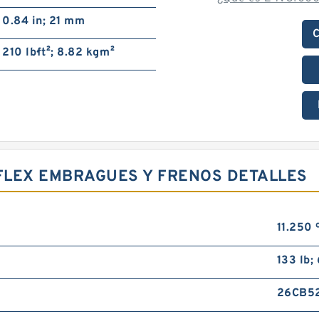
0.84 in; 21 mm
C
210 lb·ft²; 8.82 kg·m²
RFLEX EMBRAGUES Y FRENOS DETALLES
11.250 
133 lb;
26CB5