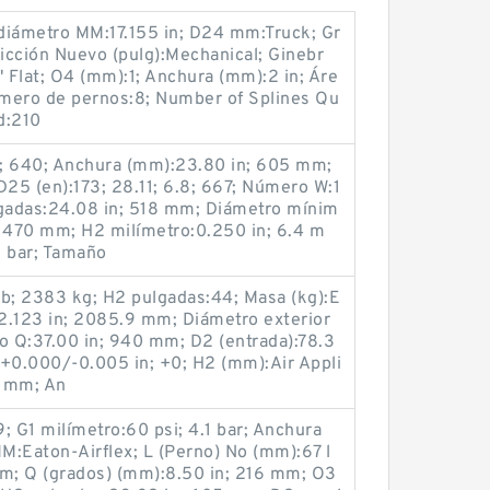
 diámetro MM:17.155 in; D24 mm:Truck; Gr
ricción Nuevo (pulg):Mechanical; Ginebr
" Flat; O4 (mm):1; Anchura (mm):2 in; Áre
 Número de pernos:8; Number of Splines Qu
d:210
51; 640; Anchura (mm):23.80 in; 605 mm;
D25 (en):173; 28.11; 6.8; 667; Número W:1
gadas:24.08 in; 518 mm; Diámetro mínim
; 470 mm; H2 milímetro:0.250 in; 6.4 m
5 bar; Tamaño
lb; 2383 kg; H2 pulgadas:44; Masa (kg):E
82.123 in; 2085.9 mm; Diámetro exterior
o Q:37.00 in; 940 mm; D2 (entrada):78.3
:+0.000/-0.005 in; +0; H2 (mm):Air Appli
8 mm; An
9; G1 milímetro:60 psi; 4.1 bar; Anchura
M:Eaton-Airflex; L (Perno) No (mm):67 l
mm; Q (grados) (mm):8.50 in; 216 mm; O3