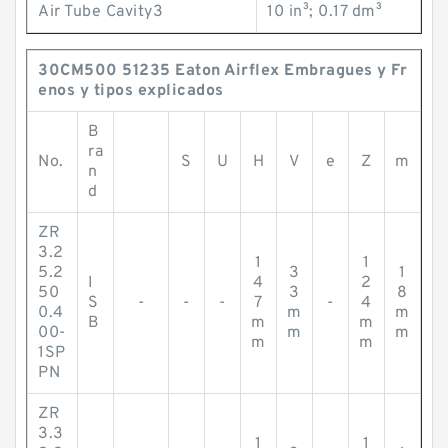
Air Tube Cavity3
10 in³; 0.17 dm³
30CM500 51235 Eaton Airflex Embragues y Fr
enos y tipos explicados
B
ra
No.
S
U
H
V
e
Z
m
n
d
ZR
3.2
1
1
5.2
3
1
I
4
2
50
3
8
S
-
-
-
7
-
4
0.4
m
m
B
m
m
00-
m
m
m
m
1SP
PN
ZR
3.3
1
1