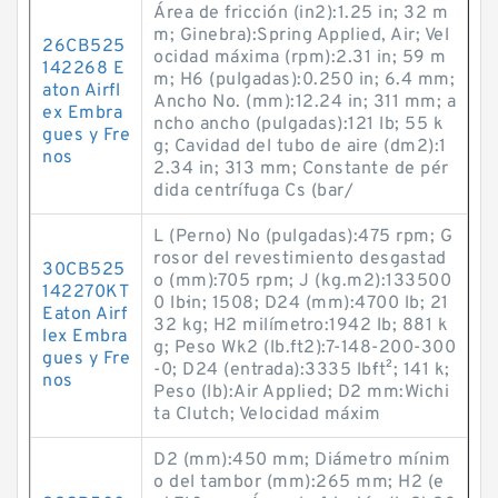
Área de fricción (in2):1.25 in; 32 m
m; Ginebra):Spring Applied, Air; Vel
26CB525
ocidad máxima (rpm):2.31 in; 59 m
142268 E
m; H6 (pulgadas):0.250 in; 6.4 mm;
aton Airfl
Ancho No. (mm):12.24 in; 311 mm; a
ex Embra
ncho ancho (pulgadas):121 lb; 55 k
gues y Fre
g; Cavidad del tubo de aire (dm2):1
nos
2.34 in; 313 mm; Constante de pér
dida centrífuga Cs (bar/
L (Perno) No (pulgadas):475 rpm; G
rosor del revestimiento desgastad
30CB525
o (mm):705 rpm; J (kg.m2):133500
142270KT
0 lb·in; 1508; D24 (mm):4700 lb; 21
Eaton Airf
32 kg; H2 milímetro:1942 lb; 881 k
lex Embra
g; Peso Wk2 (lb.ft2):7-148-200-300
gues y Fre
-0; D24 (entrada):3335 lb·ft²; 141 k;
nos
Peso (lb):Air Applied; D2 mm:Wichi
ta Clutch; Velocidad máxim
D2 (mm):450 mm; Diámetro mínim
o del tambor (mm):265 mm; H2 (e