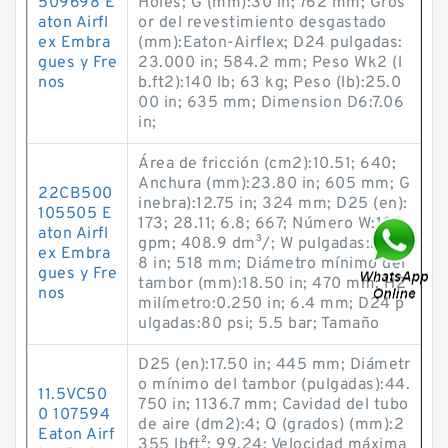
509698 E
Holes; G (mm):30 in; 762 mm; Gros
aton Airfl
or del revestimiento desgastado
ex Embra
(mm):Eaton-Airflex; D24 pulgadas:
gues y Fre
23.000 in; 584.2 mm; Peso Wk2 (l
nos
b.ft2):140 lb; 63 kg; Peso (lb):25.0
00 in; 635 mm; Dimension D6:7.06
in;
Área de fricción (cm2):10.51; 640;
Anchura (mm):23.80 in; 605 mm; G
22CB500
inebra):12.75 in; 324 mm; D25 (en):
105505 E
173; 28.11; 6.8; 667; Número W:108
aton Airfl
gpm; 408.9 dm³/; W pulgadas:24.0
ex Embra
8 in; 518 mm; Diámetro mínimo del
gues y Fre
tambor (mm):18.50 in; 470 mm; H2
nos
milímetro:0.250 in; 6.4 mm; D24 p
ulgadas:80 psi; 5.5 bar; Tamaño
D25 (en):17.50 in; 445 mm; Diámetr
o mínimo del tambor (pulgadas):44.
11.5VC50
750 in; 1136.7 mm; Cavidad del tubo
0 107594
de aire (dm2):4; Q (grados) (mm):2
Eaton Airf
355 lb·ft²; 99.24; Velocidad máxima