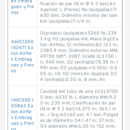
ex Embra
ficación de par (N.m @ 5 2 bar):Air
gues y Fre
Applied; L (Perno) No (pulgadas):71
nos
600 lb·in; Diámetro mínimo del tam
bor (pulgadas):7-1/4 in;
Q(grados) (pulgadas):5260 lb; 238
3 kg; H2 pulgadas:44; Masa (kg):Ea
46VC1200
ton-Airflex; G1 milímetro:82.123 in;
142671 Ea
2085.9 mm; Diámetro exterior MM:
ton Airfle
49700 lb·ft²; 2087; Grado Q:37.00 i
x Embrag
n; 940 mm; D2 (entrada):78.38 in; 1
ues y Fren
991 mm; D2 pulgadas:+0.000/-0.0
os
05 in; +0; H2 (mm):Air Applied; D2
4 (entrada):0.30 in; 8 mm; An
Cavidad del tubo de aire (in3):5700
0 lb·in; 6435 N; L diámetro MM:9.2
14VC500 1
3 in; 235 mm; Clasificación de par
05862 Ea
(N.m @ 5 2 bar):14.375 in; 365.1 m
ton Airfle
m; J (kg.m2):60 psi; 4.1 bar; Pulgad
x Embrag
as de diámetro O4:1.47 in; 37 mm;
ues y Fren
O4 diámetro MM:6.00 in; 152 mm;
os