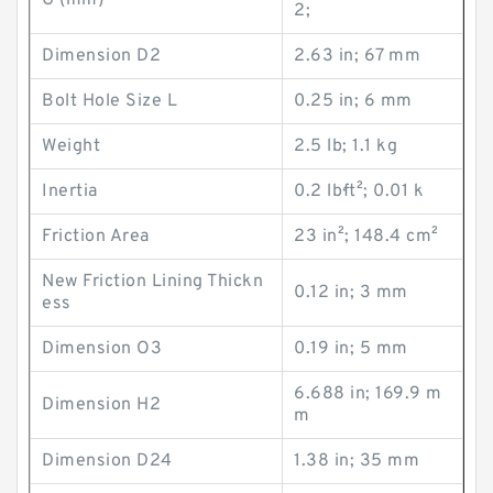
G (mm)
2;
Dimension D2
2.63 in; 67 mm
Bolt Hole Size L
0.25 in; 6 mm
Weight
2.5 lb; 1.1 kg
Inertia
0.2 lb·ft²; 0.01 k
Friction Area
23 in²; 148.4 cm²
New Friction Lining Thickn
0.12 in; 3 mm
ess
Dimension O3
0.19 in; 5 mm
6.688 in; 169.9 m
Dimension H2
m
Dimension D24
1.38 in; 35 mm