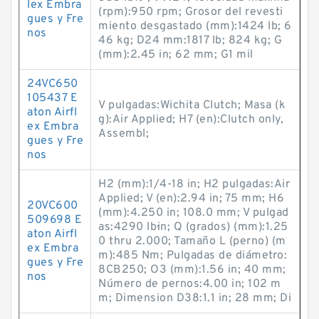
lex Embra
(rpm):950 rpm; Grosor del revesti
gues y Fre
miento desgastado (mm):1424 lb; 6
nos
46 kg; D24 mm:1817 lb; 824 kg; G
(mm):2.45 in; 62 mm; G1 mil
24VC650
105437 E
V pulgadas:Wichita Clutch; Masa (k
aton Airfl
g):Air Applied; H7 (en):Clutch only,
ex Embra
Assembl;
gues y Fre
nos
H2 (mm):1/4-18 in; H2 pulgadas:Air
Applied; V (en):2.94 in; 75 mm; H6
20VC600
(mm):4.250 in; 108.0 mm; V pulgad
509698 E
as:4290 lb·in; Q (grados) (mm):1.25
aton Airfl
0 thru 2.000; Tamaño L (perno) (m
ex Embra
m):485 Nm; Pulgadas de diámetro:
gues y Fre
8CB250; O3 (mm):1.56 in; 40 mm;
nos
Número de pernos:4.00 in; 102 m
m; Dimension D38:1.1 in; 28 mm; Di