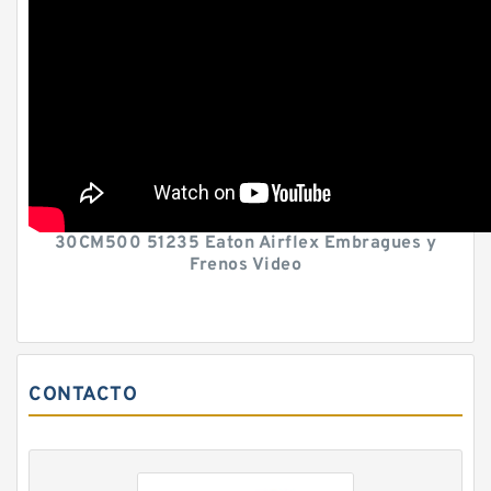
30CM500 51235 Eaton Airflex Embragues y
Frenos Video
CONTACTO