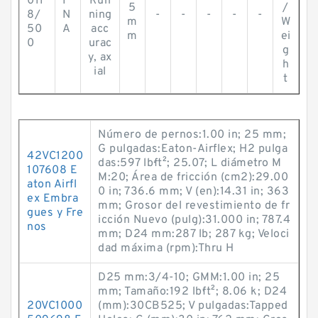
011
I
Run
5
/
8/
N
ning
-
-
-
-
-
m
W
50
A
acc
m
ei
0
urac
g
y, ax
h
ial
t
Número de pernos:1.00 in; 25 mm;
G pulgadas:Eaton-Airflex; H2 pulga
42VC1200
das:597 lb·ft²; 25.07; L diámetro M
107608 E
M:20; Área de fricción (cm2):29.00
aton Airfl
0 in; 736.6 mm; V (en):14.31 in; 363
ex Embra
mm; Grosor del revestimiento de fr
gues y Fre
icción Nuevo (pulg):31.000 in; 787.4
nos
mm; D24 mm:287 lb; 287 kg; Veloci
dad máxima (rpm):Thru H
D25 mm:3/4-10; GMM:1.00 in; 25
mm; Tamaño:192 lb·ft²; 8.06 k; D24
20VC1000
(mm):30CB525; V pulgadas:Tapped