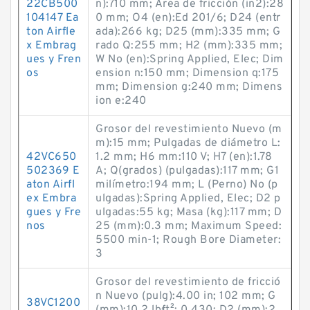
22CB500
n):710 mm; Área de fricción (in2):28
104147 Ea
0 mm; O4 (en):Ed 201/6; D24 (entr
ton Airfle
ada):266 kg; D25 (mm):335 mm; G
x Embrag
rado Q:255 mm; H2 (mm):335 mm;
ues y Fren
W No (en):Spring Applied, Elec; Dim
os
ension n:150 mm; Dimension q:175
mm; Dimension g:240 mm; Dimens
ion e:240
Grosor del revestimiento Nuevo (m
m):15 mm; Pulgadas de diámetro L:
42VC650
1.2 mm; H6 mm:110 V; H7 (en):1.78
502369 E
A; Q(grados) (pulgadas):117 mm; G1
aton Airfl
milímetro:194 mm; L (Perno) No (p
ex Embra
ulgadas):Spring Applied, Elec; D2 p
gues y Fre
ulgadas:55 kg; Masa (kg):117 mm; D
nos
25 (mm):0.3 mm; Maximum Speed:
5500 min-1; Rough Bore Diameter:
3
Grosor del revestimiento de fricció
n Nuevo (pulg):4.00 in; 102 mm; G
38VC1200