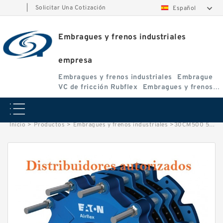
|
Solicitar Una Cotización
Español
Embragues y frenos industriales
empresa
Embragues y frenos industriales
Embrague
VC de fricción Rubflex
Embragues y frenos
VC
Inicio
>
Productos
>
Embragues y frenos industriales
>
30CM500 51235 Eaton Airflex Embragues y Frenos