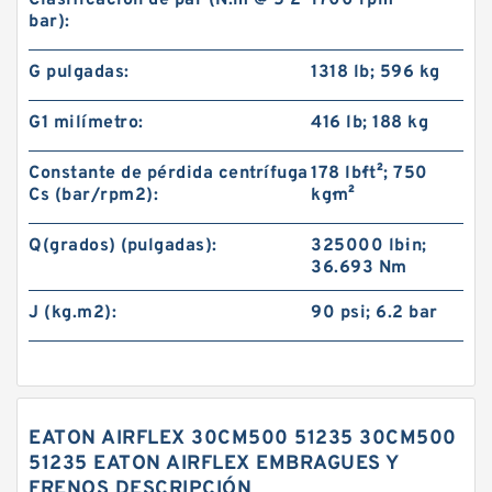
Clasificación de par (N.m @ 5 2
1700 rpm
bar):
G pulgadas:
1318 lb; 596 kg
G1 milímetro:
416 lb; 188 kg
Constante de pérdida centrífuga
178 lb·ft²; 750
Cs (bar/rpm2):
kg·m²
Q(grados) (pulgadas):
325000 lb·in;
36.693 Nm
J (kg.m2):
90 psi; 6.2 bar
EATON AIRFLEX 30CM500 51235 30CM500
51235 EATON AIRFLEX EMBRAGUES Y
FRENOS DESCRIPCIÓN