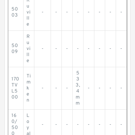
R
u
50
vi
-
-
-
-
-
-
-
-
03
ll
e
R
u
50
vi
-
-
-
-
-
-
-
-
09
ll
e
5
Ti
170
3
m
TV
3,
k
-
-
-
-
-
-
-
L5
4
e
00
m
n
m
16
L
0/
o
-
-
-
-
-
-
-
-
50
y
0
al