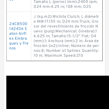
Tamaño L (perno) (mm):2400 rpm;
D24 mm:4.25 in; 108 mm; D25
J (kg.m2):Wichita Clutch; L diámetr
o MM:17.155 in; D24 mm:Truck; Gro
24CB500
sor del revestimiento de fricción N
142436 E
uevo (pulg):Mechanical; Ginebra):1
aton Airfl
6.625 in; Tamaño:15-1/2" Flat; O4
ex Embra
(mm):1; Anchura (mm):2 in; Área de
gues y Fre
fricción (in2):Inline; Número de per
nos
nos:8; Number of Splines Quantity:
10 in; Maximum Speed:210