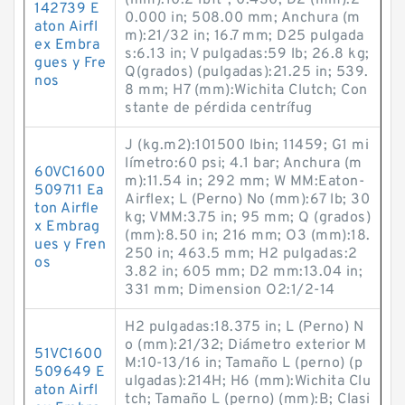
(mm):10.2 lb·ft²; 0.430; D2 (mm):2
142739 E
0.000 in; 508.00 mm; Anchura (m
aton Airfl
m):21/32 in; 16.7 mm; D25 pulgada
ex Embra
s:6.13 in; V pulgadas:59 lb; 26.8 kg;
gues y Fre
Q(grados) (pulgadas):21.25 in; 539.
nos
8 mm; H7 (mm):Wichita Clutch; Con
stante de pérdida centrífug
J (kg.m2):101500 lb·in; 11459; G1 mi
límetro:60 psi; 4.1 bar; Anchura (m
60VC1600
m):11.54 in; 292 mm; W MM:Eaton-
509711 Ea
Airflex; L (Perno) No (mm):67 lb; 30
ton Airfle
kg; VMM:3.75 in; 95 mm; Q (grados)
x Embrag
(mm):8.50 in; 216 mm; O3 (mm):18.
ues y Fren
250 in; 463.5 mm; H2 pulgadas:2
os
3.82 in; 605 mm; D2 mm:13.04 in;
331 mm; Dimension O2:1/2-14
H2 pulgadas:18.375 in; L (Perno) N
o (mm):21/32; Diámetro exterior M
51VC1600
M:10-13/16 in; Tamaño L (perno) (p
509649 E
ulgadas):214H; H6 (mm):Wichita Clu
aton Airfl
tch; Tamaño L (perno) (mm):B; Clasi