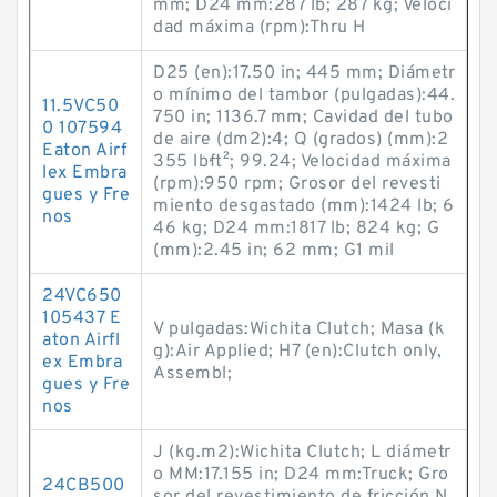
mm; D24 mm:287 lb; 287 kg; Veloci
dad máxima (rpm):Thru H
D25 (en):17.50 in; 445 mm; Diámetr
o mínimo del tambor (pulgadas):44.
11.5VC50
750 in; 1136.7 mm; Cavidad del tubo
0 107594
de aire (dm2):4; Q (grados) (mm):2
Eaton Airf
355 lb·ft²; 99.24; Velocidad máxima
lex Embra
(rpm):950 rpm; Grosor del revesti
gues y Fre
miento desgastado (mm):1424 lb; 6
nos
46 kg; D24 mm:1817 lb; 824 kg; G
(mm):2.45 in; 62 mm; G1 mil
24VC650
105437 E
V pulgadas:Wichita Clutch; Masa (k
aton Airfl
g):Air Applied; H7 (en):Clutch only,
ex Embra
Assembl;
gues y Fre
nos
J (kg.m2):Wichita Clutch; L diámetr
o MM:17.155 in; D24 mm:Truck; Gro
24CB500