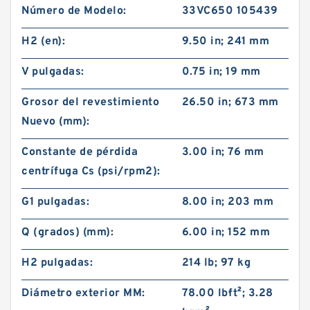
Número de Modelo:
33VC650 105439
H2 (en):
9.50 in; 241 mm
V pulgadas:
0.75 in; 19 mm
Grosor del revestimiento
26.50 in; 673 mm
Nuevo (mm):
Constante de pérdida
3.00 in; 76 mm
centrífuga Cs (psi/rpm2):
G1 pulgadas:
8.00 in; 203 mm
Q (grados) (mm):
6.00 in; 152 mm
H2 pulgadas:
214 lb; 97 kg
Diámetro exterior MM:
78.00 lb·ft²; 3.28