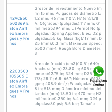
Grosor del revestimiento Nuevo (m
m):15 mm; Pulgadas de diámetro L:
42VC650
1.2 mm; H6 mm:110 V; H7 (en):1.78
502369 E
A; Q(grados) (pulgadas):117 mm; G1
aton Airfl
milímetro:194 mm; L (Perno) No (p
ex Embra
ulgadas):Spring Applied, Elec; D2 p
gues y Fre
ulgadas:55 kg; Masa (kg):117 mm; D
nos
25 (mm):0.3 mm; Maximum Speed:
5500 min-1; Rough Bore Diameter:
3
Área de fricción (cm2):10.51; 640;
Anchura (mm):23.80 in; 605 mm; G
22CB500
inebra):12.75 in; 324 mm; D25 (en):
105505 E
173; 28.11; 6.8; 667; Número W:108
aton Airfl
gpm; 408.9 dm³/; W pulgadas:24.0
ex Embra
8 in; 518 mm; Diámetro mínimo del
gues y Fre
tambor (mm):18.50 in; 470 mm; H2
nos
milímetro:0.250 in; 6.4 mm; D24 p
ulgadas:80 psi; 5.5 bar; Tamaño