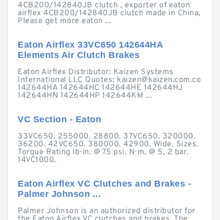
4CB200/142840JB clutch , exporter of eaton
airflex 4CB200/142840JB clutch made in China,
Please get more eaton ...
Eaton Airflex 33VC650 142644HA
Elements Air Clutch Brakes
Eaton Airflex Distributor: Kaizen Systems
International LLC Quotes:
kaizen@kaizen.com.co
142644HA 142644HC 142644HE 142644HJ
142644HN 142644HP 142644KM ...
VC Section - Eaton
33VC650. 255000. 28800. 37VC650. 320000.
36200. 42VC650. 380000. 42900. Wide. Sizes.
Torque Rating lb⋅in. @ 75 psi. N⋅m. @ 5, 2 bar.
14VC1000.
Eaton Airflex VC Clutches and Brakes -
Palmer Johnson ...
Palmer Johnson is an authorized distributor for
the Eaton Airflex VC clutches and brakes. The