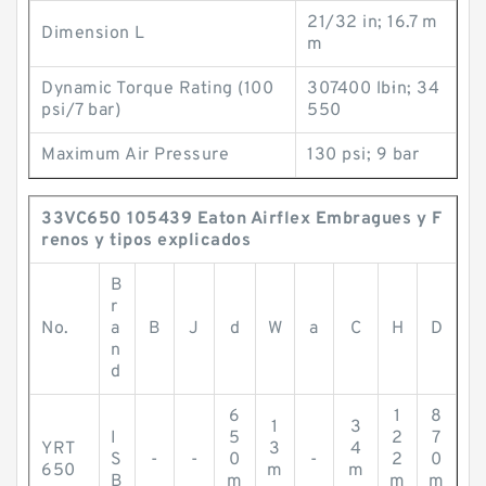
21/32 in; 16.7 m
Dimension L
m
Dynamic Torque Rating (100
307400 lb·in; 34
psi/7 bar)
550
Maximum Air Pressure
130 psi; 9 bar
33VC650 105439 Eaton Airflex Embragues y F
renos y tipos explicados
B
r
No.
a
B
J
d
W
a
C
H
D
n
d
6
1
8
1
3
I
5
2
7
YRT
3
4
S
-
-
0
-
2
0
650
m
m
B
m
m
m