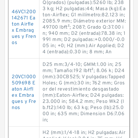
Q(grados) (pulgadas):5260 lb; 238
3 kg; H2 pulgadas:44; Masa (kg):Ea
46VC1200
ton-Airflex; G1 milímetro:82.123 in;
142671 Ea
2085.9 mm; Diámetro exterior MM:
ton Airfle
49700 lb·ft²; 2087; Grado Q:37.00 i
x Embrag
n; 940 mm; D2 (entrada):78.38 in; 1
ues y Fren
991 mm; D2 pulgadas:+0.000/-0.0
os
05 in; +0; H2 (mm):Air Applied; D2
4 (entrada):0.30 in; 8 mm; An
D25 mm:3/4-10; GMM:1.00 in; 25
mm; Tamaño:192 lb·ft²; 8.06 k; D24
20VC1000
(mm):30CB525; V pulgadas:Tapped
509698 E
Holes; G (mm):30 in; 762 mm; Gros
aton Airfl
or del revestimiento desgastado
ex Embra
(mm):Eaton-Airflex; D24 pulgadas:
gues y Fre
23.000 in; 584.2 mm; Peso Wk2 (l
nos
b.ft2):140 lb; 63 kg; Peso (lb):25.0
00 in; 635 mm; Dimension D6:7.06
in;
H2 (mm):1/4-18 in; H2 pulgadas:Air