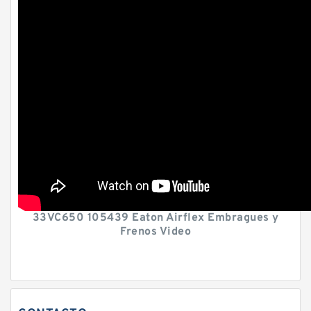
33VC650 105439 Eaton Airflex Embragues y
Frenos Video