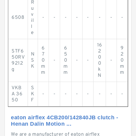
R
u
v
6508
-
-
-
-
-
-
-
-
il
l
e
16
6
6
9
STF6
2
N
7
5
2
50RV
0
S
0
-
0
-
-
-
0
9212
0
K
m
m
m
g
k
m
m
m
N
VKB
S
A 36
K
-
-
-
-
-
-
-
-
50
F
eaton airflex 4CB200/142840JB clutch -
Henan Dalin Motion ...
We are a manufacturer of eaton airflex