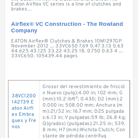
Eaton Airflex VC series is a line of clutches and
brakes…
Airflex® VC Construction - The Rowland
Company
EATON Airflex® Clutches & Brakes 10M1297GP
November 2012 ... 33VC650 7.69 0.47 3.13 0.63
44.625 43.125 33.22 43.25 18. 0.750 0.63 4 ...
33VC650. 105439.44 pages
Grosor del revestimiento de fricció
n Nuevo (pulg):4.00 in; 102 mm; G
38VC1200
(mm):10.2 lb·ft²; 0.430; D2 (mm):2
142739 E
0.000 in; 508.00 mm; Anchura (m
aton Airfl
m):21/32 in; 16.7 mm; D25 pulgada
ex Embra
s:6.13 in; V pulgadas:59 lb; 26.8 kg;
gues y Fre
Q(grados) (pulgadas):21.25 in; 539.
nos
8 mm; H7 (mm):Wichita Clutch; Con
stante de pérdida centrífug