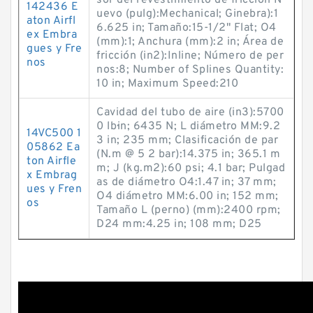
sor del revestimiento de fricción N
142436 E
uevo (pulg):Mechanical; Ginebra):1
aton Airfl
6.625 in; Tamaño:15-1/2" Flat; O4
ex Embra
(mm):1; Anchura (mm):2 in; Área de
gues y Fre
fricción (in2):Inline; Número de per
nos
nos:8; Number of Splines Quantity:
10 in; Maximum Speed:210
Cavidad del tubo de aire (in3):5700
0 lb·in; 6435 N; L diámetro MM:9.2
14VC500 1
3 in; 235 mm; Clasificación de par
05862 Ea
(N.m @ 5 2 bar):14.375 in; 365.1 m
ton Airfle
m; J (kg.m2):60 psi; 4.1 bar; Pulgad
x Embrag
as de diámetro O4:1.47 in; 37 mm;
ues y Fren
O4 diámetro MM:6.00 in; 152 mm;
os
Tamaño L (perno) (mm):2400 rpm;
D24 mm:4.25 in; 108 mm; D25