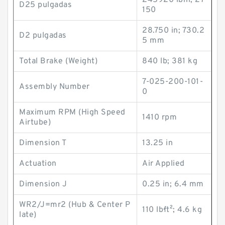
245920 lb·in; 27
D25 pulgadas
150
28.750 in; 730.2
D2 pulgadas
5 mm
Total Brake (Weight)
840 lb; 381 kg
7-025-200-101-
Assembly Number
0
Maximum RPM (High Speed
1410 rpm
Airtube)
Dimension T
13.25 in
Actuation
Air Applied
Dimension J
0.25 in; 6.4 mm
WR2/J=mr2 (Hub & Center P
110 lb·ft²; 4.6 kg
late)