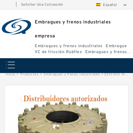
|
Solicitar Una Cotización
Español
Embragues y frenos industriales
empresa
Embragues y frenos industriales
Embrague
VC de fricción Rubflex
Embragues y frenos
VC
Inicio
>
Productos
>
Embragues y frenos industriales
>
33VC650 105439 Eaton Airflex Embragues y Frenos