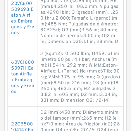
Applied; V (en):2.94 in; 75 mm; H6
20VC600
(mm):4.250 in; 108.0 mm; V pulgad
509698 E
as:4290 lb·in; Q (grados) (mm):1.25
aton Airfl
0 thru 2.000; Tamaño L (perno) (m
ex Embra
m):485 Nm; Pulgadas de diámetro:
gues y Fre
8CB250; O3 (mm):1.56 in; 40 mm;
nos
Número de pernos:4.00 in; 102 m
m; Dimension D38:1.1 in; 28 mm; Di
J (kg.m2):101500 lb·in; 11459; G1 mi
límetro:60 psi; 4.1 bar; Anchura (m
60VC1600
m):11.54 in; 292 mm; W MM:Eaton-
509711 Ea
Airflex; L (Perno) No (mm):67 lb; 30
ton Airfle
kg; VMM:3.75 in; 95 mm; Q (grados)
x Embrag
(mm):8.50 in; 216 mm; O3 (mm):18.
ues y Fren
250 in; 463.5 mm; H2 pulgadas:2
os
3.82 in; 605 mm; D2 mm:13.04 in;
331 mm; Dimension O2:1/2-14
D2 (mm):450 mm; Diámetro mínim
o del tambor (mm):265 mm; H2 (e
22CB500
n):710 mm; Área de fricción (in2):28
104147 Ea
0 mm; O4 (en):Ed 201/6; D24 (entr