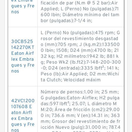
ex Embra
ficación de par (N.m @ 5 2 bar):Air
gues y Fre
Applied; L (Perno) No (pulgadas):71
nos
600 lb·in; Diámetro mínimo del tam
bor (pulgadas):7-1/4 in;
L (Perno) No (pulgadas):475 rpm; G
rosor del revestimiento desgastad
30CB525
o (mm):705 rpm; J (kg.m2):133500
142270KT
0 lb·in; 1508; D24 (mm):4700 lb; 21
Eaton Airf
32 kg; H2 milímetro:1942 lb; 881 k
lex Embra
g; Peso Wk2 (lb.ft2):7-148-200-300
gues y Fre
-0; D24 (entrada):3335 lb·ft²; 141 k;
nos
Peso (lb):Air Applied; D2 mm:Wichi
ta Clutch; Velocidad máxim
Número de pernos:1.00 in; 25 mm;
G pulgadas:Eaton-Airflex; H2 pulga
42VC1200
das:597 lb·ft²; 25.07; L diámetro M
107608 E
M:20; Área de fricción (cm2):29.00
aton Airfl
0 in; 736.6 mm; V (en):14.31 in; 363
ex Embra
mm; Grosor del revestimiento de fr
gues y Fre
icción Nuevo (pulg):31.000 in; 787.4
nos