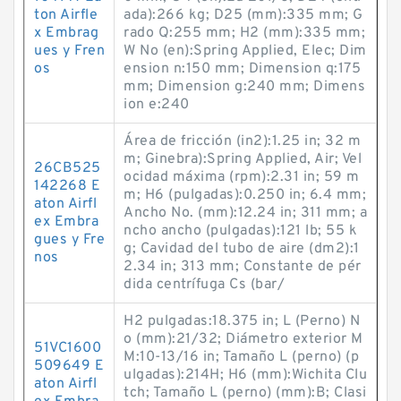
ton Airfle
ada):266 kg; D25 (mm):335 mm; G
x Embrag
rado Q:255 mm; H2 (mm):335 mm;
ues y Fren
W No (en):Spring Applied, Elec; Dim
os
ension n:150 mm; Dimension q:175
mm; Dimension g:240 mm; Dimens
ion e:240
Área de fricción (in2):1.25 in; 32 m
m; Ginebra):Spring Applied, Air; Vel
26CB525
ocidad máxima (rpm):2.31 in; 59 m
142268 E
m; H6 (pulgadas):0.250 in; 6.4 mm;
aton Airfl
Ancho No. (mm):12.24 in; 311 mm; a
ex Embra
ncho ancho (pulgadas):121 lb; 55 k
gues y Fre
g; Cavidad del tubo de aire (dm2):1
nos
2.34 in; 313 mm; Constante de pér
dida centrífuga Cs (bar/
H2 pulgadas:18.375 in; L (Perno) N
o (mm):21/32; Diámetro exterior M
51VC1600
M:10-13/16 in; Tamaño L (perno) (p
509649 E
ulgadas):214H; H6 (mm):Wichita Clu
aton Airfl
tch; Tamaño L (perno) (mm):B; Clasi