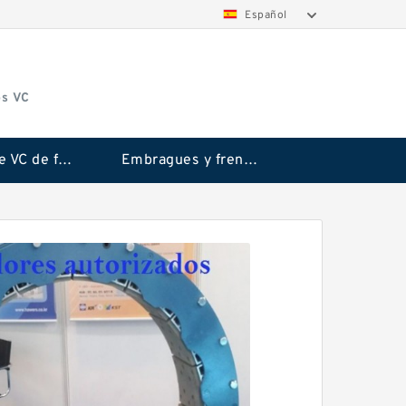
Español
os VC
Embrague VC de fricción Rubflex
Embragues y frenos VC