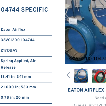
 104744 SPECIFIC
Eaton Airflex
38VC1200 104744
217DBAS
Spring Applied, Air
Release
13.41 in; 341 mm
21.000 in; 533 mm
EATON AIRFLEX
0.78 in; 20 mm
Need 
¿Qué es 38VC1200