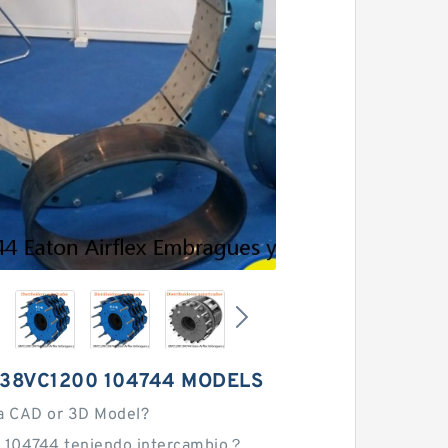
 38VC1200 104744 MODELS
a CAD or 3D Model?
 104744 teniendo intercambio？