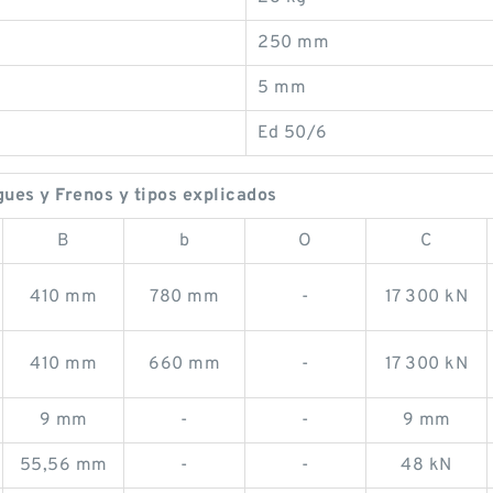
250 mm
5 mm
Ed 50/6
es y Frenos y tipos explicados
B
b
O
C
410 mm
780 mm
-
17 300 kN
410 mm
660 mm
-
17 300 kN
9 mm
-
-
9 mm
55,56 mm
-
-
48 kN