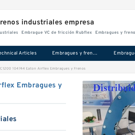
renos industriales empresa
ustriales
Embrague VC de fricción Rubflex
Embragues y fren
echnical Articles
Embragues y frenos industriales
C1200 104744 Eaton Airflex Embragues y Frenos
rflex Embragues y
iales