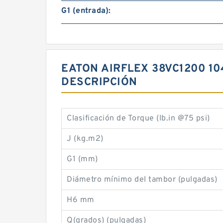
G1 (entrada):
EATON AIRFLEX 38VC1200 1
DESCRIPCIÓN
Clasificación de Torque (lb.in @75 psi)
J (kg.m2)
G1 (mm)
Diámetro mínimo del tambor (pulgadas)
H6 mm
Q(grados) (pulgadas)