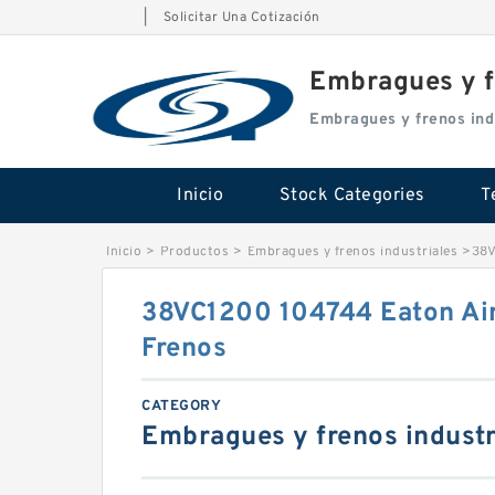
|
Solicitar Una Cotización
Embragues y f
Embragues y frenos ind
Inicio
Stock Categories
T
Inicio
>
Productos
>
Embragues y frenos industriales
>
38V
38VC1200 104744 Eaton Ai
Frenos
CATEGORY
Embragues y frenos industr