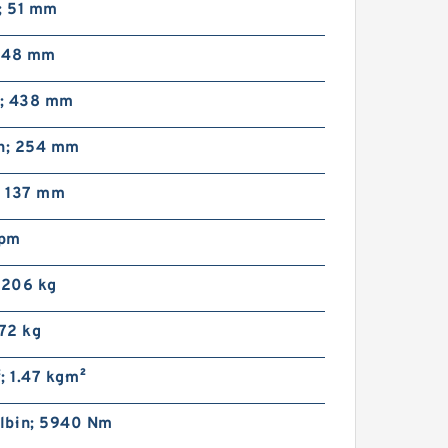
; 51 mm
; 48 mm
n; 438 mm
in; 254 mm
; 137 mm
rpm
 206 kg
 72 kg
²; 1.47 kg·m²
lb·in; 5940 Nm