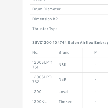
Drum Diameter
Dimension h2
Thruster Type
38VC1200 104744 Eaton Airflex Embragu
No.
Brand
P
1200SLPT1
NSK
-
751
1200SLPT1
NSK
-
752
1200
Loyal
-
1200KL
Timken
-