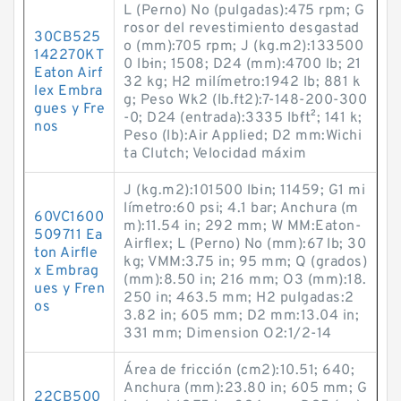
L (Perno) No (pulgadas):475 rpm; G
rosor del revestimiento desgastad
30CB525
o (mm):705 rpm; J (kg.m2):133500
142270KT
0 lb·in; 1508; D24 (mm):4700 lb; 21
Eaton Airf
32 kg; H2 milímetro:1942 lb; 881 k
lex Embra
g; Peso Wk2 (lb.ft2):7-148-200-300
gues y Fre
-0; D24 (entrada):3335 lb·ft²; 141 k;
nos
Peso (lb):Air Applied; D2 mm:Wichi
ta Clutch; Velocidad máxim
J (kg.m2):101500 lb·in; 11459; G1 mi
límetro:60 psi; 4.1 bar; Anchura (m
60VC1600
m):11.54 in; 292 mm; W MM:Eaton-
509711 Ea
Airflex; L (Perno) No (mm):67 lb; 30
ton Airfle
kg; VMM:3.75 in; 95 mm; Q (grados)
x Embrag
(mm):8.50 in; 216 mm; O3 (mm):18.
ues y Fren
250 in; 463.5 mm; H2 pulgadas:2
os
3.82 in; 605 mm; D2 mm:13.04 in;
331 mm; Dimension O2:1/2-14
Área de fricción (cm2):10.51; 640;
Anchura (mm):23.80 in; 605 mm; G
22CB500