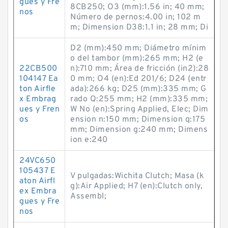
gues y Fre
8CB250; O3 (mm):1.56 in; 40 mm;
nos
Número de pernos:4.00 in; 102 m
m; Dimension D38:1.1 in; 28 mm; Di
D2 (mm):450 mm; Diámetro mínim
o del tambor (mm):265 mm; H2 (e
22CB500
n):710 mm; Área de fricción (in2):28
104147 Ea
0 mm; O4 (en):Ed 201/6; D24 (entr
ton Airfle
ada):266 kg; D25 (mm):335 mm; G
x Embrag
rado Q:255 mm; H2 (mm):335 mm;
ues y Fren
W No (en):Spring Applied, Elec; Dim
os
ension n:150 mm; Dimension q:175
mm; Dimension g:240 mm; Dimens
ion e:240
24VC650
105437 E
V pulgadas:Wichita Clutch; Masa (k
aton Airfl
g):Air Applied; H7 (en):Clutch only,
ex Embra
Assembl;
gues y Fre
nos