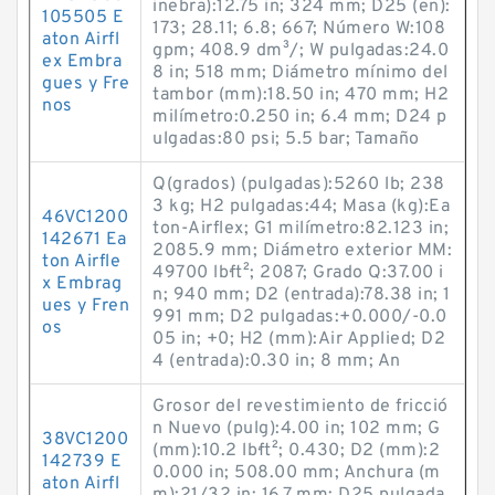
inebra):12.75 in; 324 mm; D25 (en):
105505 E
173; 28.11; 6.8; 667; Número W:108
aton Airfl
gpm; 408.9 dm³/; W pulgadas:24.0
ex Embra
8 in; 518 mm; Diámetro mínimo del
gues y Fre
tambor (mm):18.50 in; 470 mm; H2
nos
milímetro:0.250 in; 6.4 mm; D24 p
ulgadas:80 psi; 5.5 bar; Tamaño
Q(grados) (pulgadas):5260 lb; 238
3 kg; H2 pulgadas:44; Masa (kg):Ea
46VC1200
ton-Airflex; G1 milímetro:82.123 in;
142671 Ea
2085.9 mm; Diámetro exterior MM:
ton Airfle
49700 lb·ft²; 2087; Grado Q:37.00 i
x Embrag
n; 940 mm; D2 (entrada):78.38 in; 1
ues y Fren
991 mm; D2 pulgadas:+0.000/-0.0
os
05 in; +0; H2 (mm):Air Applied; D2
4 (entrada):0.30 in; 8 mm; An
Grosor del revestimiento de fricció
n Nuevo (pulg):4.00 in; 102 mm; G
38VC1200
(mm):10.2 lb·ft²; 0.430; D2 (mm):2
142739 E
0.000 in; 508.00 mm; Anchura (m
aton Airfl