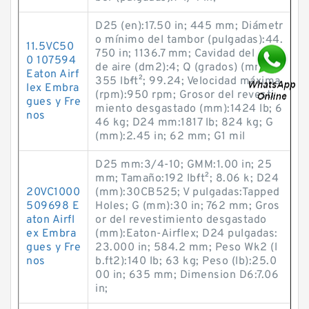
D25 (en):17.50 in; 445 mm; Diámetr
o mínimo del tambor (pulgadas):44.
11.5VC50
750 in; 1136.7 mm; Cavidad del tubo
0 107594
de aire (dm2):4; Q (grados) (mm):2
Eaton Airf
355 lb·ft²; 99.24; Velocidad máxima
lex Embra
(rpm):950 rpm; Grosor del revesti
gues y Fre
miento desgastado (mm):1424 lb; 6
nos
46 kg; D24 mm:1817 lb; 824 kg; G
(mm):2.45 in; 62 mm; G1 mil
D25 mm:3/4-10; GMM:1.00 in; 25
mm; Tamaño:192 lb·ft²; 8.06 k; D24
20VC1000
(mm):30CB525; V pulgadas:Tapped
509698 E
Holes; G (mm):30 in; 762 mm; Gros
aton Airfl
or del revestimiento desgastado
ex Embra
(mm):Eaton-Airflex; D24 pulgadas:
gues y Fre
23.000 in; 584.2 mm; Peso Wk2 (l
nos
b.ft2):140 lb; 63 kg; Peso (lb):25.0
00 in; 635 mm; Dimension D6:7.06
in;