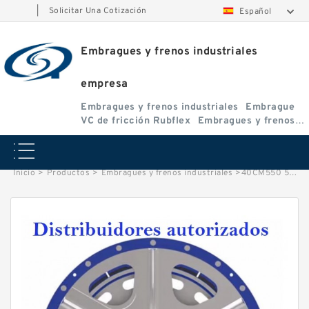
|
Solicitar Una Cotización
Español
Embragues y frenos industriales
empresa
Embragues y frenos industriales
Embrague
VC de fricción Rubflex
Embragues y frenos
VC
Inicio
>
Productos
>
Embragues y frenos industriales
>
40CM550 512243 Eaton Airflex Embragues y Frenos