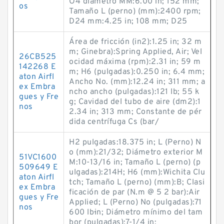
O4 diámetro MM:6.00 in; 152 mm;
os
Tamaño L (perno) (mm):2400 rpm;
D24 mm:4.25 in; 108 mm; D25
Área de fricción (in2):1.25 in; 32 m
m; Ginebra):Spring Applied, Air; Vel
26CB525
ocidad máxima (rpm):2.31 in; 59 m
142268 E
m; H6 (pulgadas):0.250 in; 6.4 mm;
aton Airfl
Ancho No. (mm):12.24 in; 311 mm; a
ex Embra
ncho ancho (pulgadas):121 lb; 55 k
gues y Fre
g; Cavidad del tubo de aire (dm2):1
nos
2.34 in; 313 mm; Constante de pér
dida centrífuga Cs (bar/
H2 pulgadas:18.375 in; L (Perno) N
o (mm):21/32; Diámetro exterior M
51VC1600
M:10-13/16 in; Tamaño L (perno) (p
509649 E
ulgadas):214H; H6 (mm):Wichita Clu
aton Airfl
tch; Tamaño L (perno) (mm):B; Clasi
ex Embra
ficación de par (N.m @ 5 2 bar):Air
gues y Fre
Applied; L (Perno) No (pulgadas):71
nos
600 lb·in; Diámetro mínimo del tam
bor (pulgadas):7-1/4 in;