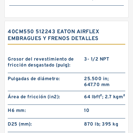
40CM550 512243 EATON AIRFLEX
EMBRAGUES Y FRENOS DETALLES
Grosor del revestimiento de
3- 1/2 NPT
fricción desgastado (pulg):
Pulgadas de diámetro:
25.500 in;
647.70 mm
Área de fricción (in2):
64 lb·ft²; 2.7 kg·m²
H6 mm:
10
D25 (mm):
870 lb; 395 kg