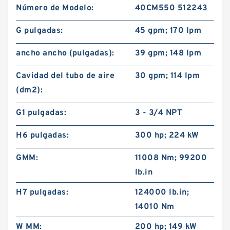
Número de Modelo:
40CM550 512243
G pulgadas:
45 gpm; 170 lpm
ancho ancho (pulgadas):
39 gpm; 148 lpm
Cavidad del tubo de aire
30 gpm; 114 lpm
(dm2):
G1 pulgadas:
3 - 3/4 NPT
H6 pulgadas:
300 hp; 224 kW
GMM:
11008 Nm; 99200
lb.in
H7 pulgadas:
124000 lb.in;
14010 Nm
W MM:
200 hp; 149 kW