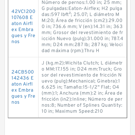
Número de pernos:1.00 in; 25 mm;
G pulgadas:Eaton-Airflex; H2 pulga
42VC1200
das:597 lb·ft²; 25.07; L diámetro M
107608 E
M:20; Área de fricción (cm2):29.00
aton Airfl
0 in; 736.6 mm; V (en):14.31 in; 363
ex Embra
mm; Grosor del revestimiento de fr
gues y Fre
icción Nuevo (pulg):31.000 in; 787.4
nos
mm; D24 mm:287 lb; 287 kg; Veloci
dad máxima (rpm):Thru H
J (kg.m2):Wichita Clutch; L diámetr
o MM:17.155 in; D24 mm:Truck; Gro
24CB500
sor del revestimiento de fricción N
142436 E
uevo (pulg):Mechanical; Ginebra):1
aton Airfl
6.625 in; Tamaño:15-1/2" Flat; O4
ex Embra
(mm):1; Anchura (mm):2 in; Área de
gues y Fre
fricción (in2):Inline; Número de per
nos
nos:8; Number of Splines Quantity:
10 in; Maximum Speed:210