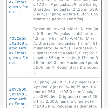
m):21/32 in; 16.7 mm; D25 pulgada
ex Embra
s:6.13 in; V pulgadas:59 lb; 26.8 kg;
gues y Fre
Q(grados) (pulgadas):21.25 in; 539.
nos
8 mm; H7 (mm):Wichita Clutch; Con
stante de pérdida centrífug
Grosor del revestimiento Nuevo (m
m):15 mm; Pulgadas de diámetro L:
42VC650
1.2 mm; H6 mm:110 V; H7 (en):1.78
502369 E
A; Q(grados) (pulgadas):117 mm; G1
aton Airfl
milímetro:194 mm; L (Perno) No (p
ex Embra
ulgadas):Spring Applied, Elec; D2 p
gues y Fre
ulgadas:55 kg; Masa (kg):117 mm; D
nos
25 (mm):0.3 mm; Maximum Speed:
5500 min-1; Rough Bore Diameter:
3
H2 (mm):1/4-18 in; H2 pulgadas:Air
Applied; V (en):2.94 in; 75 mm; H6
20VC600
(mm):4.250 in; 108.0 mm; V pulgad
509698 E
as:4290 lb·in; Q (grados) (mm):1.25
aton Airfl
0 thru 2.000; Tamaño L (perno) (m
ex Embra
m):485 Nm; Pulgadas de diámetro: