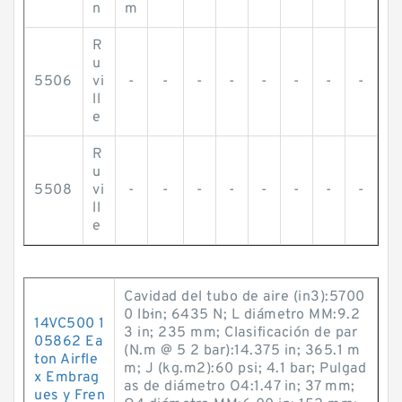
n
m
R
u
5506
vi
-
-
-
-
-
-
-
-
ll
e
R
u
5508
vi
-
-
-
-
-
-
-
-
ll
e
Cavidad del tubo de aire (in3):5700
0 lb·in; 6435 N; L diámetro MM:9.2
14VC500 1
3 in; 235 mm; Clasificación de par
05862 Ea
(N.m @ 5 2 bar):14.375 in; 365.1 m
ton Airfle
m; J (kg.m2):60 psi; 4.1 bar; Pulgad
x Embrag
as de diámetro O4:1.47 in; 37 mm;
ues y Fren