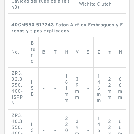
Cavidad del tubo de aire (i
Wichita Clutch
n3)
40CM550 512243 Eaton Airflex Embragues y F
renos y tipos explicados
B
ra
No.
B
T
H
V
E
Z
m
N
n
d
ZR3.
1
1
32.3
3
2
6
I
8
4
550.
9
2
6
S
-
-
1
-
6
400-
m
m
m
B
m
m
1SPP
m
m
m
m
m
N
ZR3.
2
1
40.3
3
2
6
I
2
4
550.
9
2
6
S
-
-
0
-
6
400-
m
m
m