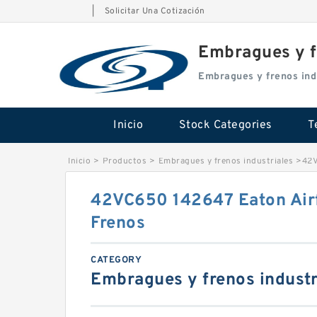
|
Solicitar Una Cotización
Embragues y f
Embragues y frenos ind
Inicio
Stock Categories
T
Inicio
>
Productos
>
Embragues y frenos industriales
>
42V
42VC650 142647 Eaton Air
Frenos
CATEGORY
Embragues y frenos industr