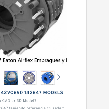
 42VC650 142647 MODELS
a CAD or 3D Model?
647 teniendo referencia cruzada？