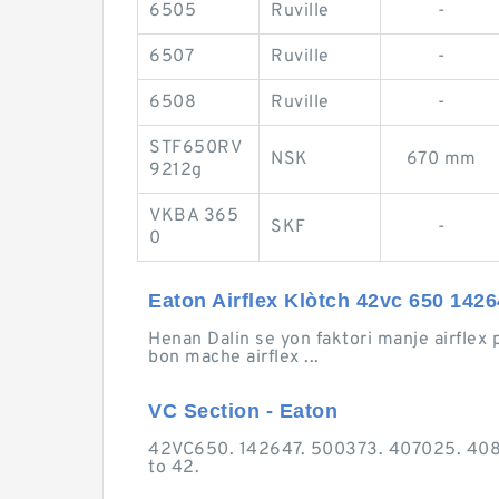
6505
Ruville
-
6507
Ruville
-
6508
Ruville
-
STF650RV
NSK
670 mm
9212g
VKBA 365
SKF
-
0
Eaton Airflex Klòtch 42vc 650 142
Henan Dalin se yon faktori manje airflex
bon mache airflex ...
VC Section - Eaton
42VC650. 142647. 500373. 407025. 40830
to 42.