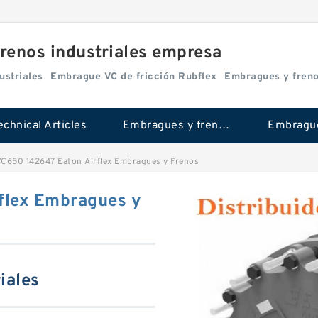
renos industriales empresa
ustriales
Embrague VC de fricción Rubflex
Embragues y fren
echnical Articles
Embragues y frenos industriales
C650 142647 Eaton Airflex Embragues y Frenos
flex Embragues y
iales