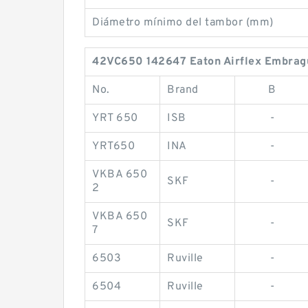
Diámetro mínimo del tambor (mm)
42VC650 142647 Eaton Airflex Embrague
No.
Brand
B
YRT 650
ISB
-
YRT650
INA
-
VKBA 650
SKF
-
2
VKBA 650
SKF
-
7
6503
Ruville
-
6504
Ruville
-