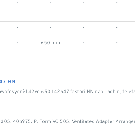
-
-
-
-
-
-
-
-
-
-
-
-
-
650 mm
-
-
-
-
-
-
647 HN
 pwofesyonèl 42vc 650 142647 faktori HN nan Lachin, te et
5. 406975. Р. Form VC 505. Ventilated Adapter Arrangeme