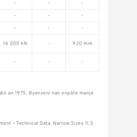
-
-
-
-
-
-
-
-
-
16 200 kN
-
920 mm
-
-
-
abli an 1975. Byenveni nan enpòte manje
nt – Technical Data. Narrow Sizes 11.5