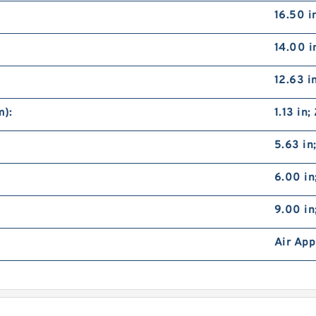
16.50 i
14.00 
12.63 i
m):
1.13 in
5.63 in
6.00 in
9.00 i
Air App