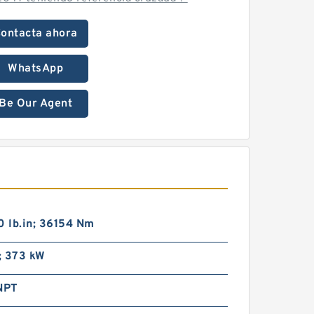
ontacta ahora
WhatsApp
Be Our Agent
 lb.in; 36154 Nm
; 373 kW
 NPT