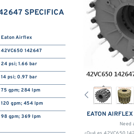
142647 SPECIFICA
Eaton Airflex
42VC650 142647
24 psi; 1.66 bar
14 psi; 0.97 bar
75 gpm; 284 lpm
120 gpm; 454 lpm
EATON AIRFLEX
98 gpm; 369 lpm
Need 
¿Qué es 42VC650 142