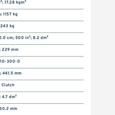
t²; 17.28 kg·m²
; 1157 kg
 243 kg
 2.0 cm; 500 in³; 8.2 dm³
n; 229 mm
110-300-0
n; 441.5 mm
 Clutch
; 4.7 dm³
; 30.2 mm