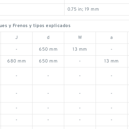
0.75 in; 19 mm
s y Frenos y tipos explicados
J
d
W
a
-
650 mm
13 mm
-
680 mm
650 mm
-
13 mm
-
-
-
-
-
-
-
-
-
-
-
-
-
-
-
-