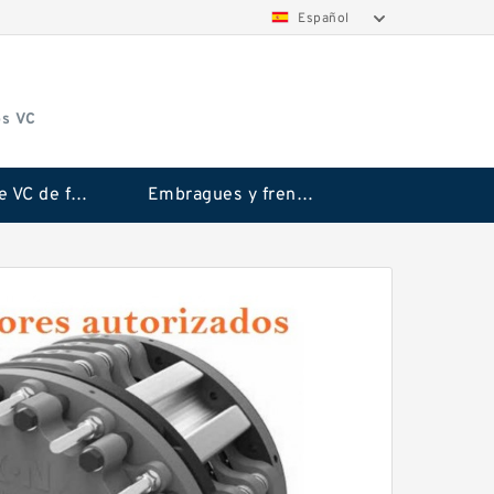
Español
os VC
Embrague VC de fricción Rubflex
Embragues y frenos VC