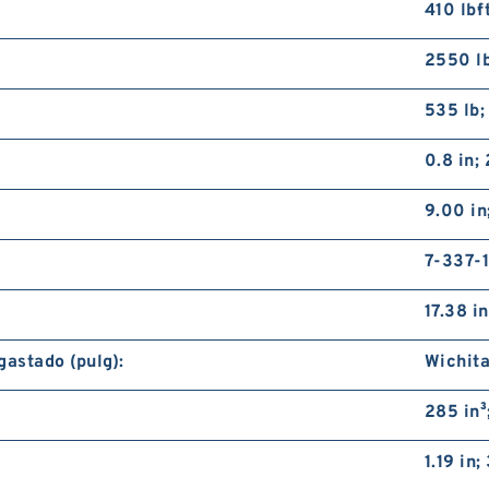
410 lb·f
2550 lb
535 lb;
0.8 in;
9.00 i
7-337-
17.38 i
gastado (pulg):
Wichita
285 in³
1.19 in