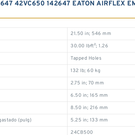
2647 42VC650 142647 EATON AIRFLEX 
21.50 in; 546 mm
30.00 lb·ft²; 1.26
Tapped Holes
132 lb; 60 kg
2.75 in; 70 mm
6.50 in; 165 mm
8.50 in; 216 mm
gastado (pulg)
5.25 in; 133 mm
24CB500