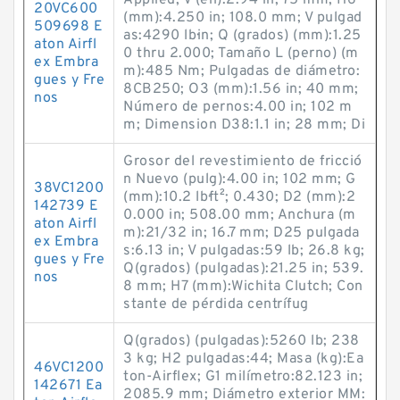
Applied; V (en):2.94 in; 75 mm; H6
20VC600
(mm):4.250 in; 108.0 mm; V pulgad
509698 E
as:4290 lb·in; Q (grados) (mm):1.25
aton Airfl
0 thru 2.000; Tamaño L (perno) (m
ex Embra
m):485 Nm; Pulgadas de diámetro:
gues y Fre
8CB250; O3 (mm):1.56 in; 40 mm;
nos
Número de pernos:4.00 in; 102 m
m; Dimension D38:1.1 in; 28 mm; Di
Grosor del revestimiento de fricció
n Nuevo (pulg):4.00 in; 102 mm; G
38VC1200
(mm):10.2 lb·ft²; 0.430; D2 (mm):2
142739 E
0.000 in; 508.00 mm; Anchura (m
aton Airfl
m):21/32 in; 16.7 mm; D25 pulgada
ex Embra
s:6.13 in; V pulgadas:59 lb; 26.8 kg;
gues y Fre
Q(grados) (pulgadas):21.25 in; 539.
nos
8 mm; H7 (mm):Wichita Clutch; Con
stante de pérdida centrífug
Q(grados) (pulgadas):5260 lb; 238
3 kg; H2 pulgadas:44; Masa (kg):Ea
46VC1200
ton-Airflex; G1 milímetro:82.123 in;
142671 Ea
2085.9 mm; Diámetro exterior MM: