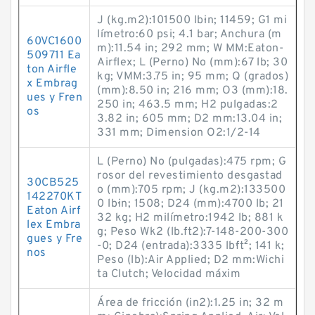
J (kg.m2):101500 lb·in; 11459; G1 mi
límetro:60 psi; 4.1 bar; Anchura (m
60VC1600
m):11.54 in; 292 mm; W MM:Eaton-
509711 Ea
Airflex; L (Perno) No (mm):67 lb; 30
ton Airfle
kg; VMM:3.75 in; 95 mm; Q (grados)
x Embrag
(mm):8.50 in; 216 mm; O3 (mm):18.
ues y Fren
250 in; 463.5 mm; H2 pulgadas:2
os
3.82 in; 605 mm; D2 mm:13.04 in;
331 mm; Dimension O2:1/2-14
L (Perno) No (pulgadas):475 rpm; G
rosor del revestimiento desgastad
30CB525
o (mm):705 rpm; J (kg.m2):133500
142270KT
0 lb·in; 1508; D24 (mm):4700 lb; 21
Eaton Airf
32 kg; H2 milímetro:1942 lb; 881 k
lex Embra
g; Peso Wk2 (lb.ft2):7-148-200-300
gues y Fre
-0; D24 (entrada):3335 lb·ft²; 141 k;
nos
Peso (lb):Air Applied; D2 mm:Wichi
ta Clutch; Velocidad máxim
Área de fricción (in2):1.25 in; 32 m