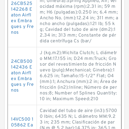
m; Ginebra):Spring Applied, Air; Vel
26CB525
ocidad máxima (rpm):2.31 in; 59 m
142268 E
m; H6 (pulgadas):0.250 in; 6.4 mm;
aton Airfl
Ancho No. (mm):12.24 in; 311 mm; a
ex Embra
ncho ancho (pulgadas):121 lb; 55 k
gues y Fre
g; Cavidad del tubo de aire (dm2):1
nos
2.34 in; 313 mm; Constante de pér
dida centrífuga Cs (bar/
J (kg.m2):Wichita Clutch; L diámetr
o MM:17.155 in; D24 mm:Truck; Gro
24CB500
sor del revestimiento de fricción N
142436 E
uevo (pulg):Mechanical; Ginebra):1
aton Airfl
6.625 in; Tamaño:15-1/2" Flat; O4
ex Embra
(mm):1; Anchura (mm):2 in; Área de
gues y Fre
fricción (in2):Inline; Número de per
nos
nos:8; Number of Splines Quantity:
10 in; Maximum Speed:210
Cavidad del tubo de aire (in3):5700
0 lb·in; 6435 N; L diámetro MM:9.2
14VC500 1
3 in; 235 mm; Clasificación de par
05862 Ea
(N.m @ 5 2 bar):14.375 in; 365.1 m