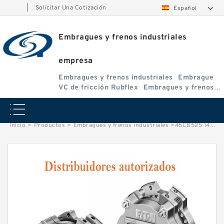
|
Solicitar Una Cotización
Español
Embragues y frenos industriales
empresa
Embragues y frenos industriales
Embrague
VC de fricción Rubflex
Embragues y frenos
VC
Inicio
>
Productos
>
Embragues y frenos industriales
>
45CB525 142081 Eaton Airflex Embragues y Frenos