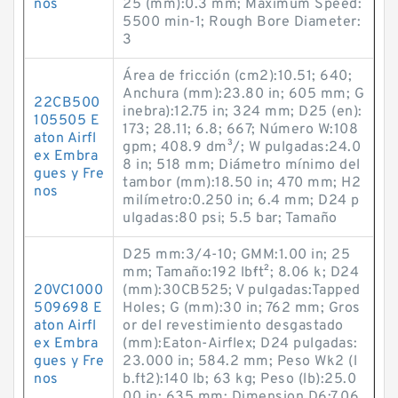
nos
25 (mm):0.3 mm; Maximum Speed:
5500 min-1; Rough Bore Diameter:
3
Área de fricción (cm2):10.51; 640;
Anchura (mm):23.80 in; 605 mm; G
22CB500
inebra):12.75 in; 324 mm; D25 (en):
105505 E
173; 28.11; 6.8; 667; Número W:108
aton Airfl
gpm; 408.9 dm³/; W pulgadas:24.0
ex Embra
8 in; 518 mm; Diámetro mínimo del
gues y Fre
tambor (mm):18.50 in; 470 mm; H2
nos
milímetro:0.250 in; 6.4 mm; D24 p
ulgadas:80 psi; 5.5 bar; Tamaño
D25 mm:3/4-10; GMM:1.00 in; 25
mm; Tamaño:192 lb·ft²; 8.06 k; D24
20VC1000
(mm):30CB525; V pulgadas:Tapped
509698 E
Holes; G (mm):30 in; 762 mm; Gros
aton Airfl
or del revestimiento desgastado
ex Embra
(mm):Eaton-Airflex; D24 pulgadas:
gues y Fre
23.000 in; 584.2 mm; Peso Wk2 (l
nos
b.ft2):140 lb; 63 kg; Peso (lb):25.0
00 in; 635 mm; Dimension D6:7.06