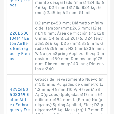
gues y Fre
miento desgastado (mm):1424 lb; 6
nos
46 kg; D24 mm:1817 lb; 824 kg; G
(mm):2.45 in; 62 mm; G1 mil
D2 (mm):450 mm; Diámetro mínim
o del tambor (mm):265 mm; H2 (e
22CB500
n):710 mm; Área de fricción (in2):28
104147 Ea
0 mm; O4 (en):Ed 201/6; D24 (entr
ton Airfle
ada):266 kg; D25 (mm):335 mm; G
x Embrag
rado Q:255 mm; H2 (mm):335 mm;
ues y Fren
W No (en):Spring Applied, Elec; Dim
os
ension n:150 mm; Dimension q:175
mm; Dimension g:240 mm; Dimens
ion e:240
Grosor del revestimiento Nuevo (m
m):15 mm; Pulgadas de diámetro L:
42VC650
1.2 mm; H6 mm:110 V; H7 (en):1.78
502369 E
A; Q(grados) (pulgadas):117 mm; G1
aton Airfl
milímetro:194 mm; L (Perno) No (p
ex Embra
ulgadas):Spring Applied, Elec; D2 p
gues y Fre
ulgadas:55 kg; Masa (kg):117 mm; D