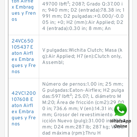
ton Airfle
49700 lb·ft²; 2087; Grado Q:37.00 i
x Embrag
n; 940 mm; D2 (entrada):78.38 in; 1
ues y Fren
991 mm; D2 pulgadas:+0.000/-0.0
os
05 in; +0; H2 (mm):Air Applied; D2
4 (entrada):0.30 in; 8 mm; An
24VC650
105437 E
V pulgadas:Wichita Clutch; Masa (k
aton Airfl
g):Air Applied; H7 (en):Clutch only,
ex Embra
Assembl;
gues y Fre
nos
Número de pernos:1.00 in; 25 mm;
G pulgadas:Eaton-Airflex; H2 pulga
42VC1200
das:597 lb·ft²; 25.07; L diámetro M
107608 E
M:20; Área de fricción (cm2):29.00
aton Airfl
0 in; 736.6 mm; V (en):14.31 in; 363
ex Embra
mm; Grosor del revestimiento de fr
gues y Fre
icción Nuevo (pulg):31.000 in; 787.4
nos
mm; D24 mm:287 lb; 287 kg; Veloci
dad máxima (rpm):Thru H