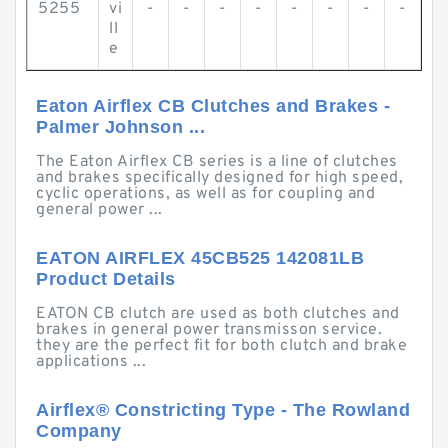
5255
vi
-
-
-
-
-
-
-
-
ll
e
Eaton Airflex CB Clutches and Brakes -
Palmer Johnson ...
The Eaton Airflex CB series is a line of clutches
and brakes specifically designed for high speed,
cyclic operations, as well as for coupling and
general power ...
EATON AIRFLEX 45CB525 142081LB
Product Details
EATON CB clutch are used as both clutches and
brakes in general power transmisson service.
they are the perfect fit for both clutch and brake
applications ...
Airflex® Constricting Type - The Rowland
Company