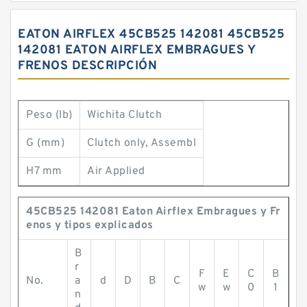
EATON AIRFLEX 45CB525 142081 45CB525
142081 EATON AIRFLEX EMBRAGUES Y
FRENOS DESCRIPCIÓN
Peso (lb)
Wichita Clutch
G (mm)
Clutch only, Assembl
H7 mm
Air Applied
45CB525 142081 Eaton Airflex Embragues y Fr
enos y tipos explicados
B
r
F
E
C
B
No.
a
d
D
B
C
w
w
0
1
n